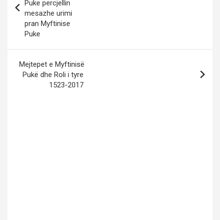
Puke percjellin
mesazhe urimi
pran Myftinise
Puke
Mejtepet e Myftinisë
Pukë dhe Roli i tyre
1523-2017