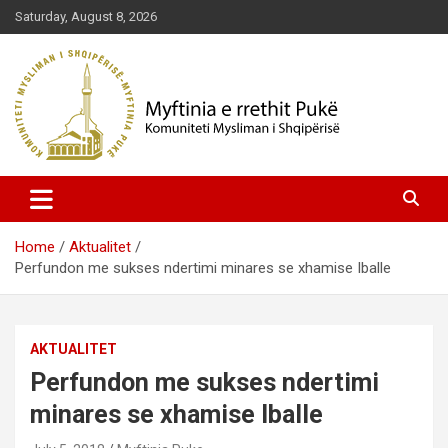
Skip
Saturday, August 8, 2026
to
content
Komuniteti Mysliman i Shqipërisë
Myftinia Pukë | Faqja Zyrtare
Home
Aktualitet
Perfundon me sukses ndertimi minares se xhamise Iballe
AKTUALITET
Perfundon me sukses ndertimi
minares se xhamise Iballe