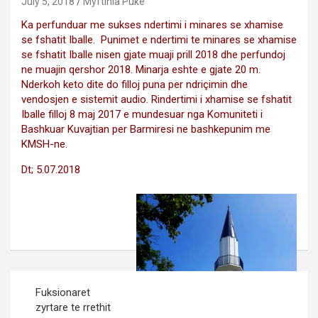
July 5, 2018
Myftinia Puke
Ka perfunduar me sukses ndertimi i minares se xhamise
se fshatit Iballe. Punimet e ndertimi te minares se xhamise
se fshatit Iballe nisen gjate muaji prill 2018 dhe perfundoj
ne muajin qershor 2018. Minarja eshte e gjate 20 m.
Nderkoh keto dite do filloj puna per ndriçimin dhe
vendosjen e sistemit audio. Rindertimi i xhamise se fshatit
Iballe filloj 8 maj 2017 e mundesuar nga Komuniteti i
Bashkuar Kuvajtian per Barmiresi ne bashkepunim me
KMSH-ne.
Dt; 5.07.2018
Post
Fuksionaret
navigation
zyrtare te rrethit