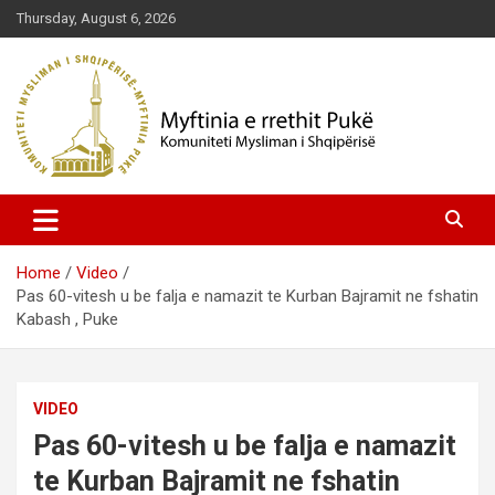
Skip
Thursday, August 6, 2026
to
content
Komuniteti Mysliman i Shqipërisë
Myftinia Pukë | Faqja Zyrtare
Home
Video
Pas 60-vitesh u be falja e namazit te Kurban Bajramit ne fshatin
Kabash , Puke
VIDEO
Pas 60-vitesh u be falja e namazit
te Kurban Bajramit ne fshatin