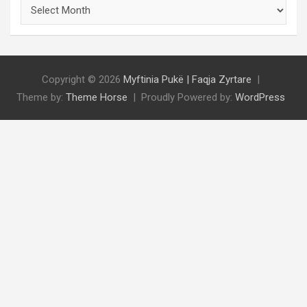
ARKIVI
Copyright © 2026
Myftinia Pukë | Faqja Zyrtare
Theme by:
Theme Horse
Proudly Powered by:
WordPress