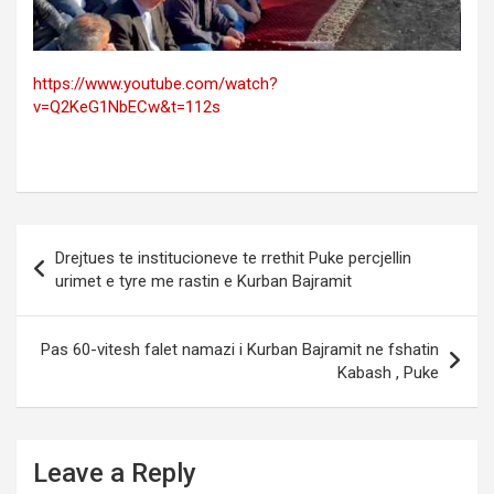
https://www.youtube.com/watch?
v=Q2KeG1NbECw&t=112s
Post
Drejtues te institucioneve te rrethit Puke percjellin
navigation
urimet e tyre me rastin e Kurban Bajramit
Pas 60-vitesh falet namazi i Kurban Bajramit ne fshatin
Kabash , Puke
Leave a Reply