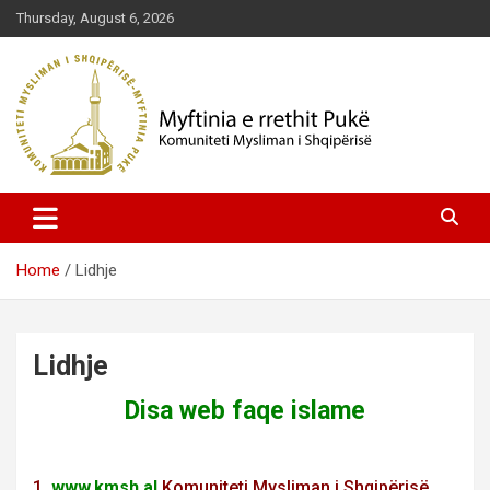
Skip
Thursday, August 6, 2026
to
content
Komuniteti Mysliman i Shqipërisë
Myftinia Pukë | Faqja Zyrtare
Home
Lidhje
Lidhje
Disa web faqe islame
1.
www.kmsh.al
Komuniteti Mysliman i Shqipërisë