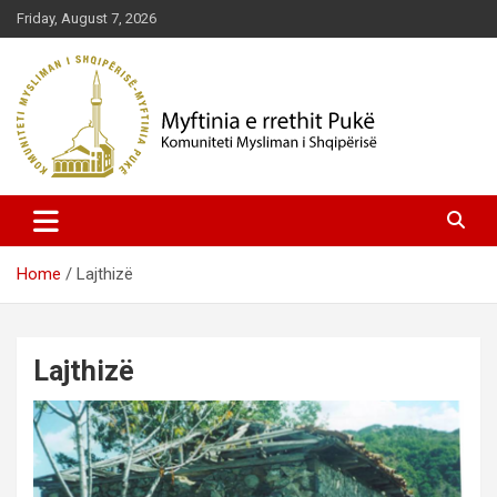
Skip
Friday, August 7, 2026
to
content
Komuniteti Mysliman i Shqipërisë
Myftinia Pukë | Faqja Zyrtare
Home
Lajthizë
Lajthizë