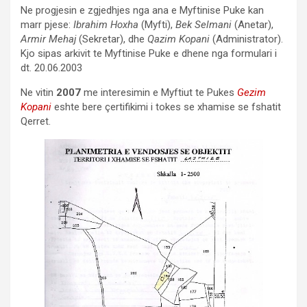
Ne progjesin e zgjedhjes nga ana e Myftinise Puke kan
marr pjese:
Ibrahim Hoxha
(Myfti),
Bek Selmani
(Anetar),
Armir Mehaj
(Sekretar), dhe
Qazim Kopani
(Administrator).
Kjo sipas arkivit te Myftinise Puke e dhene nga formulari i
dt. 20.06.2003
Ne vitin
2007
me interesimin e Myftiut te Pukes
Gezim
Kopani
eshte bere çertifikimi i tokes se xhamise se fshatit
Qerret.