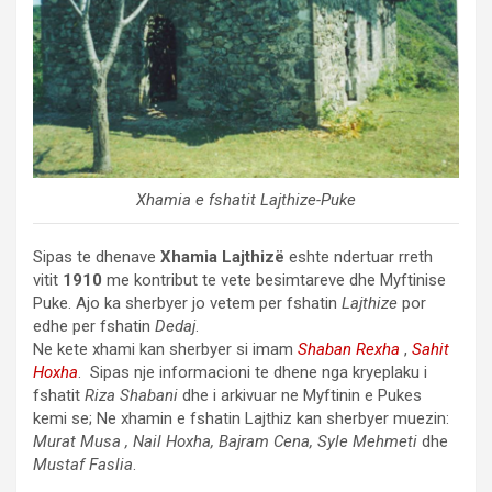
Xhamia e fshatit Lajthize-Puke
Sipas te dhenave
Xhamia Lajthizë
eshte ndertuar rreth
vitit
1910
me kontribut te vete besimtareve dhe Myftinise
Puke. Ajo ka sherbyer jo vetem per fshatin
Lajthize
por
edhe per fshatin
Dedaj
.
Ne kete xhami kan sherbyer si imam
Shaban Rexha
,
Sahit
Hoxha
. Sipas nje informacioni te dhene nga kryeplaku i
fshatit
Riza Shabani
dhe i arkivuar ne Myftinin e Pukes
kemi se; Ne xhamin e fshatin Lajthiz kan sherbyer muezin:
Murat Musa , Nail Hoxha, Bajram Cena, Syle Mehmeti
dhe
Mustaf Faslia
.