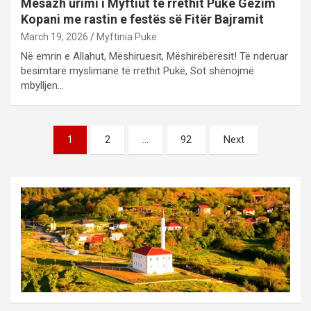
Mesazh urimi i Myftiut të rrethit Pukë Gëzim
Kopani me rastin e festës së Fitër Bajramit
March 19, 2026
Myftinia Puke
Në emrin e Allahut, Mëshiruesit, Mëshirëbërësit! Të nderuar
besimtarë myslimanë të rrethit Pukë, Sot shënojmë
mbylljen…
Posts
1
2
…
92
Next
pagination