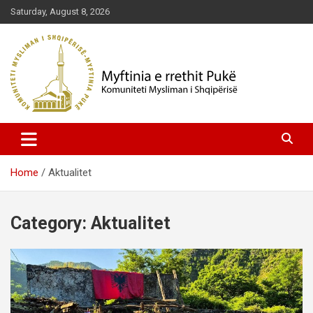
Skip
Saturday, August 8, 2026
to
content
Komuniteti Mysliman i Shqipërisë
Myftinia Pukë | Faqja Zyrtare
Home
Aktualitet
Category:
Aktualitet