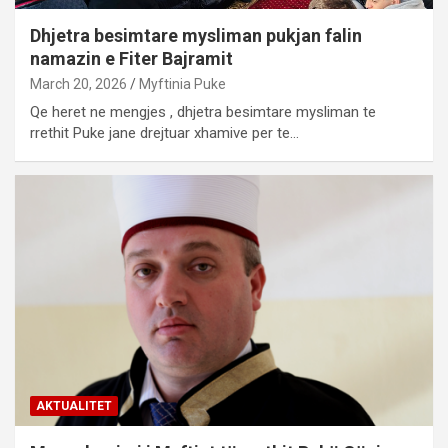
Dhjetra besimtare mysliman pukjan falin
namazin e Fiter Bajramit
March 20, 2026
Myftinia Puke
Qe heret ne mengjes , dhjetra besimtare mysliman te
rrethit Puke jane drejtuar xhamive per te…
AKTUALITET