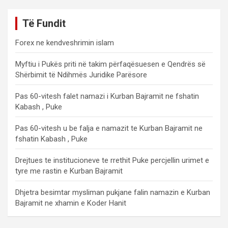
Të Fundit
Forex ne kendveshrimin islam
Myftiu i Pukës priti në takim përfaqësuesen e Qendrës së
Shërbimit të Ndihmës Juridike Parësore
Pas 60-vitesh falet namazi i Kurban Bajramit ne fshatin
Kabash , Puke
Pas 60-vitesh u be falja e namazit te Kurban Bajramit ne
fshatin Kabash , Puke
Drejtues te institucioneve te rrethit Puke percjellin urimet e
tyre me rastin e Kurban Bajramit
Dhjetra besimtar mysliman pukjane falin namazin e Kurban
Bajramit ne xhamin e Koder Hanit