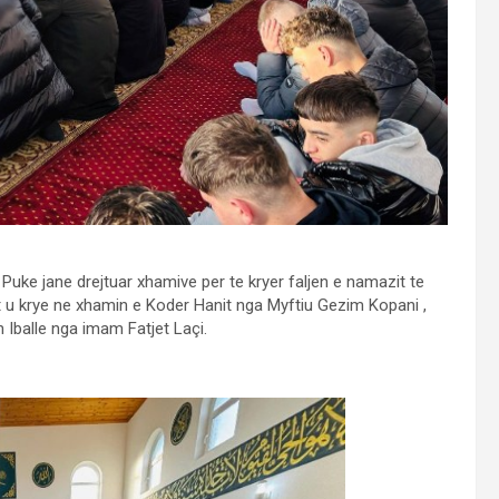
Puke jane drejtuar xhamive per te kryer faljen e namazit te
it u krye ne xhamin e Koder Hanit nga Myftiu Gezim Kopani ,
 Iballe nga imam Fatjet Laçi.