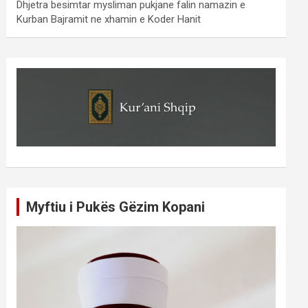
Dhjetra besimtar mysliman pukjane falin namazin e
Kurban Bajramit ne xhamin e Koder Hanit
Myftiu i Pukës Gëzim Kopani