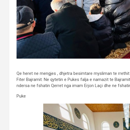
Qe heret ne mengjes , dhjetra besimtare mysliman te rrethit 
Fiter Bajramit. Ne qytetin e Pukes falja e namazit te Bajram
ndersa ne fshatin Qerret nga imam Erjon Laçi dhe ne fshatin
Puke