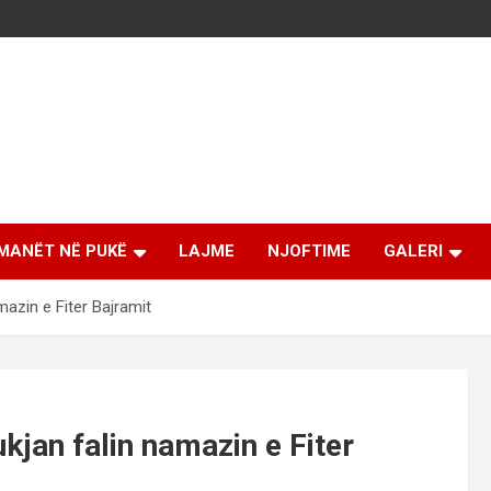
MANËT NË PUKË
LAJME
NJOFTIME
GALERI
azin e Fiter Bajramit
jan falin namazin e Fiter