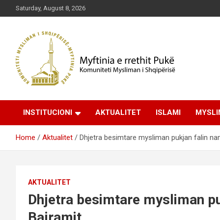
Skip
Saturday, August 8, 2026
to
content
Komuniteti Mysliman i Shqipërisë
Myftinia Pukë | Faqja
INSTITUCIONI
AKTUALITET
ISLAMI
MYSLI
Zyrtare
Home
Aktualitet
Dhjetra besimtare mysliman pukjan falin nam
AKTUALITET
Dhjetra besimtare mysliman puk
Bajramit