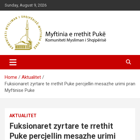
Skip
Sunday, August 9, 2026
to
content
Komuniteti Mysliman i Shqipërisë
Myftinia Pukë | Faqja Zyrtare
Home
Aktualitet
Fuksionaret zyrtare te rrethit Puke percjellin mesazhe urimi pran
Myftinise Puke
AKTUALITET
Fuksionaret zyrtare te rrethit
Puke percjellin mesazhe urimi