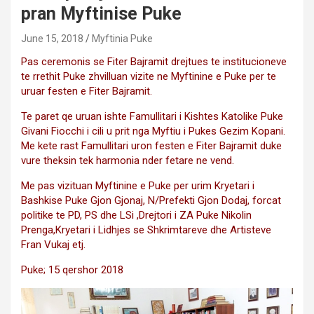
pran Myftinise Puke
June 15, 2018
Myftinia Puke
Pas ceremonis se Fiter Bajramit drejtues te institucioneve
te rrethit Puke zhvilluan vizite ne Myftinine e Puke per te
uruar festen e Fiter Bajramit.
Te paret qe uruan ishte Famullitari i Kishtes Katolike Puke
Givani Fiocchi i cili u prit nga Myftiu i Pukes Gezim Kopani.
Me kete rast Famullitari uron festen e Fiter Bajramit duke
vure theksin tek harmonia nder fetare ne vend.
Me pas vizituan Myftinine e Puke per urim Kryetari i
Bashkise Puke Gjon Gjonaj, N/Prefekti Gjon Dodaj, forcat
politike te PD, PS dhe LSi ,Drejtori i ZA Puke Nikolin
Prenga,Kryetari i Lidhjes se Shkrimtareve dhe Artisteve
Fran Vukaj etj.
Puke; 15 qershor 2018