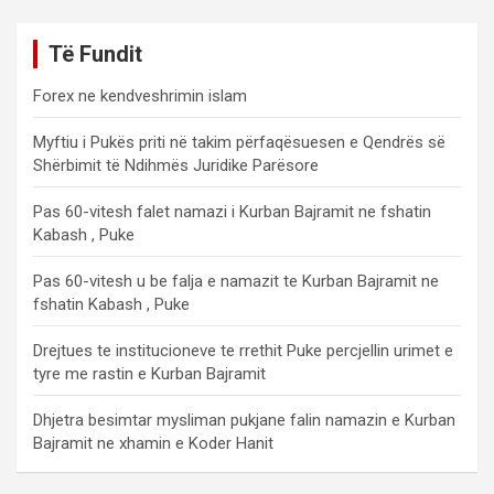
Të Fundit
Forex ne kendveshrimin islam
Myftiu i Pukës priti në takim përfaqësuesen e Qendrës së
Shërbimit të Ndihmës Juridike Parësore
Pas 60-vitesh falet namazi i Kurban Bajramit ne fshatin
Kabash , Puke
Pas 60-vitesh u be falja e namazit te Kurban Bajramit ne
fshatin Kabash , Puke
Drejtues te institucioneve te rrethit Puke percjellin urimet e
tyre me rastin e Kurban Bajramit
Dhjetra besimtar mysliman pukjane falin namazin e Kurban
Bajramit ne xhamin e Koder Hanit