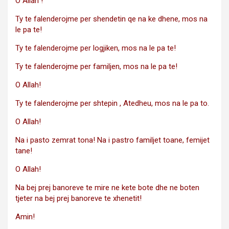
O Allah !
Ty te falenderojme per shendetin qe na ke dhene, mos na
le pa te!
Ty te falenderojme per logjiken, mos na le pa te!
Ty te falenderojme per familjen, mos na le pa te!
O Allah!
Ty te falenderojme per shtepin , Atedheu, mos na le pa to.
O Allah!
Na i pasto zemrat tona! Na i pastro familjet toane, femijet
tane!
O Allah!
Na bej prej banoreve te mire ne kete bote dhe ne boten
tjeter na bej prej banoreve te xhenetit!
Amin!