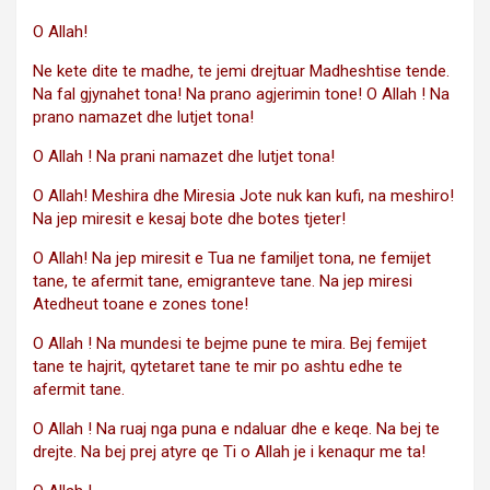
O Allah!
Ne kete dite te madhe, te jemi drejtuar Madheshtise tende.
Na fal gjynahet tona! Na prano agjerimin tone! O Allah ! Na
prano namazet dhe lutjet tona!
O Allah ! Na prani namazet dhe lutjet tona!
O Allah! Meshira dhe Miresia Jote nuk kan kufi, na meshiro!
Na jep miresit e kesaj bote dhe botes tjeter!
O Allah! Na jep miresit e Tua ne familjet tona, ne femijet
tane, te afermit tane, emigranteve tane. Na jep miresi
Atedheut toane e zones tone!
O Allah ! Na mundesi te bejme pune te mira. Bej femijet
tane te hajrit, qytetaret tane te mir po ashtu edhe te
afermit tane.
O Allah ! Na ruaj nga puna e ndaluar dhe e keqe. Na bej te
drejte. Na bej prej atyre qe Ti o Allah je i kenaqur me ta!