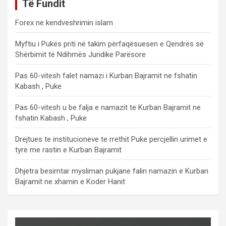
Të Fundit
Forex ne kendveshrimin islam
Myftiu i Pukës priti në takim përfaqësuesen e Qendrës së
Shërbimit të Ndihmës Juridike Parësore
Pas 60-vitesh falet namazi i Kurban Bajramit ne fshatin
Kabash , Puke
Pas 60-vitesh u be falja e namazit te Kurban Bajramit ne
fshatin Kabash , Puke
Drejtues te institucioneve te rrethit Puke percjellin urimet e
tyre me rastin e Kurban Bajramit
Dhjetra besimtar mysliman pukjane falin namazin e Kurban
Bajramit ne xhamin e Koder Hanit