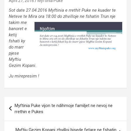
April 27, 2016
Myftinia Puke
Sot date 27.04.2016
Myftinia
e
rrethit
Puke ne
kuader
te
Neteve
te
Mira
ora
18:00 do
zhvilloje
ne
fshatin
Trun
nje
takim
me
banoret
e
ketij
fshati
ky
do
marr
pjese
Myftiu
Gezim
Kopani.
Ju
mirepresim
!
Post
Myftinia Puke vijon te ndihmoje familjet ne nevoj ne
navigation
rrethin e Pukes
Myftiu Gezim Kopani zhvilloi bisede fetare ne fshatin