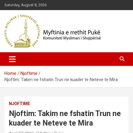
Skip
Saturday, August 8, 2026
to
content
Komuniteti Mysliman i Shqipërisë
Myftinia Pukë | Faqja Zyrtare
Home
Njoftime
Njoftim: Takim ne fshatin Trun ne kuader te Neteve te Mira
NJOFTIME
Njoftim: Takim ne fshatin Trun ne
kuader te Neteve te Mira