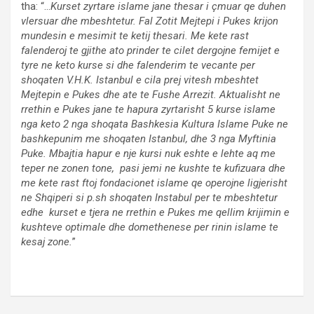
tha: “…
Kurset zyrtare islame jane thesar i çmuar qe duhen
vlersuar dhe mbeshtetur. Fal Zotit Mejtepi i Pukes krijon
mundesin e mesimit te ketij thesari. Me kete rast
falenderoj te gjithe ato prinder te cilet dergojne femijet e
tyre ne keto kurse si dhe falenderim te vecante per
shoqaten V.H.K. Istanbul e cila prej vitesh mbeshtet
Mejtepin e Pukes dhe ate te Fushe Arrezit. Aktualisht ne
rrethin e Pukes jane te hapura zyrtarisht 5 kurse islame
nga keto 2 nga shoqata Bashkesia Kultura Islame Puke ne
bashkepunim me shoqaten Istanbul, dhe 3 nga Myftinia
Puke. Mbajtia hapur e nje kursi nuk eshte e lehte aq me
teper ne zonen tone, pasi jemi ne kushte te kufizuara dhe
me kete rast ftoj fondacionet islame qe operojne ligjerisht
ne Shqiperi si p.sh shoqaten Instabul per te mbeshtetur
edhe kurset e tjera ne rrethin e Pukes me qellim krijimin e
kushteve optimale dhe domethenese per rinin islame te
kesaj zone.
”