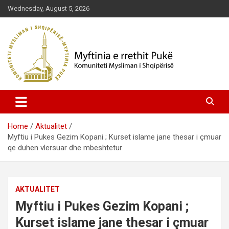
Skip
Wednesday, August 5, 2026
to
content
Komuniteti Mysliman i Shqipërisë
Myftinia Pukë | Faqja Zyrtare
Home
Aktualitet
Myftiu i Pukes Gezim Kopani ; Kurset islame jane thesar i çmuar
qe duhen vlersuar dhe mbeshtetur
AKTUALITET
Myftiu i Pukes Gezim Kopani ;
Kurset islame jane thesar i çmuar