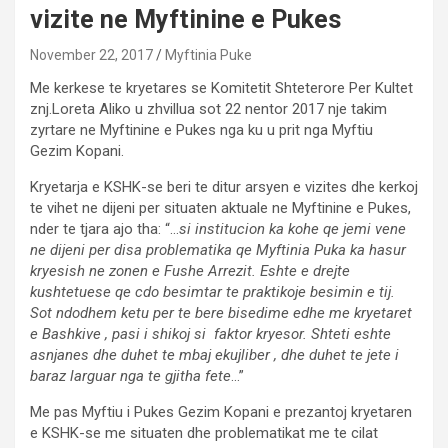
vizite ne Myftinine e Pukes
November 22, 2017
Myftinia Puke
Me kerkese te kryetares se Komitetit Shteterore Per Kultet
znj.Loreta Aliko u zhvillua sot 22 nentor 2017 nje takim
zyrtare ne Myftinine e Pukes nga ku u prit nga Myftiu
Gezim Kopani.
Kryetarja e KSHK-se beri te ditur arsyen e vizites dhe kerkoj
te vihet ne dijeni per situaten aktuale ne Myftinine e Pukes,
nder te tjara ajo tha: “…
si institucion ka kohe qe jemi vene
ne dijeni per disa problematika qe Myftinia Puka ka hasur
kryesish ne zonen e Fushe Arrezit. Eshte e drejte
kushtetuese qe cdo besimtar te praktikoje besimin e tij.
Sot ndodhem ketu per te bere bisedime edhe me kryetaret
e Bashkive , pasi i shikoj si faktor kryesor. Shteti eshte
asnjanes dhe duhet te mbaj ekujliber , dhe duhet te jete i
baraz larguar nga te gjitha fete
…”
Me pas Myftiu i Pukes Gezim Kopani e prezantoj kryetaren
e KSHK-se me situaten dhe problematikat me te cilat