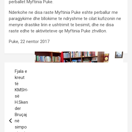
perballet Myftinia Puke.
Nderkohe ne disa raste Myftinia Puke eshte perballur me
paragjykime dhe bllokime te ndryshme te cilat kufizonin ne
menyre drastike lirin e ushtrimit te besimit, dhe ne disa
raste edhe te aktiviteteve qe Myftinia Puke zhvillon.
Puke, 22 nentor 2017
Post
Fjala e
navigation
kreut
të
KMSH-
së
H.Sken
der
Bruçaj
në
simpo