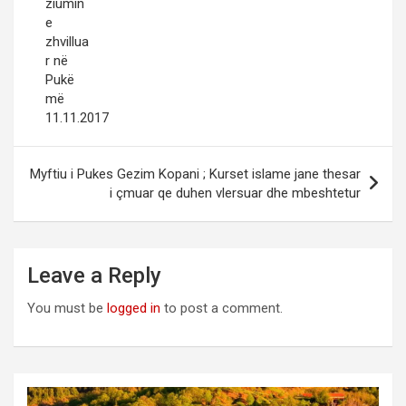
ziumin
e
zhvillua
r në
Pukë
më
11.11.2017
Myftiu i Pukes Gezim Kopani ; Kurset islame jane thesar
i çmuar qe duhen vlersuar dhe mbeshtetur
Leave a Reply
You must be
logged in
to post a comment.