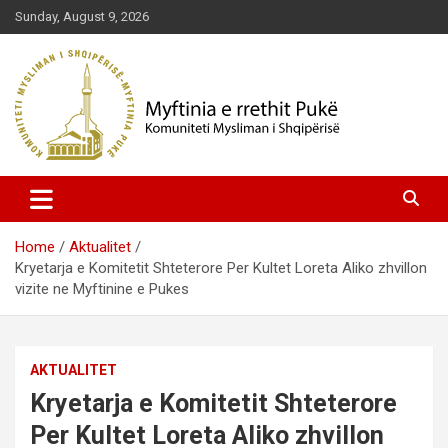
Skip
Sunday, August 9, 2026
to
content
Komuniteti Mysliman i Shqipërisë
Myftinia Pukë | Faqja Zyrtare
Home
Aktualitet
Kryetarja e Komitetit Shteterore Per Kultet Loreta Aliko zhvillon
vizite ne Myftinine e Pukes
AKTUALITET
Kryetarja e Komitetit Shteterore
Per Kultet Loreta Aliko zhvillon