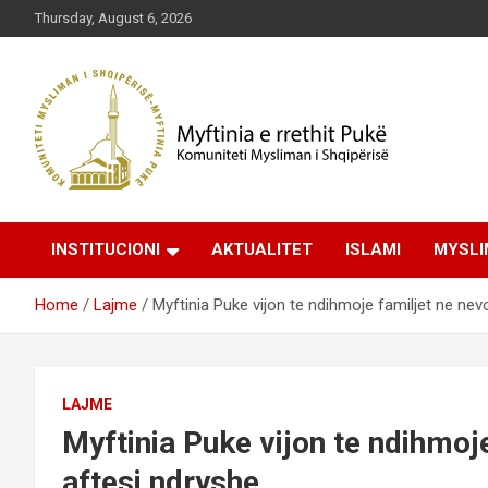
Skip
Thursday, August 6, 2026
to
content
Komuniteti Mysliman i Shqipërisë
Myftinia Pukë | Faqja
INSTITUCIONI
AKTUALITET
ISLAMI
MYSLI
Zyrtare
Home
Lajme
Myftinia Puke vijon te ndihmoje familjet ne ne
LAJME
Myftinia Puke vijon te ndihmoj
aftesi ndryshe