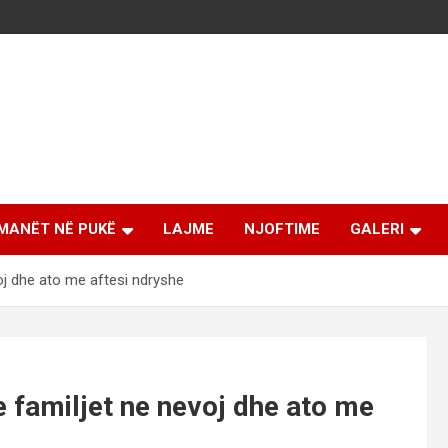
MANËT NË PUKË
LAJME
NJOFTIME
GALERI
voj dhe ato me aftesi ndryshe
e familjet ne nevoj dhe ato me