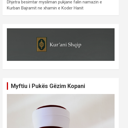
Dhjetra besimtar mysliman pukjane falin namazin e
Kurban Bajramit ne xhamin e Koder Hanit
Myftiu i Pukës Gëzim Kopani