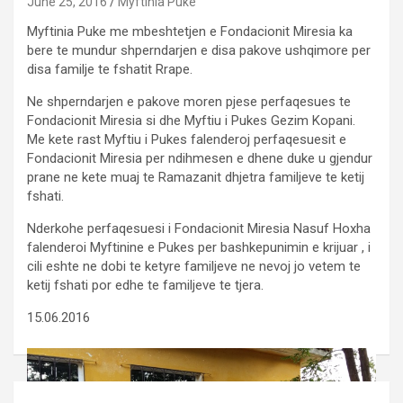
June 25, 2016
Myftinia Puke
Myftinia Puke me mbeshtetjen e Fondacionit Miresia ka
bere te mundur shperndarjen e disa pakove ushqimore per
disa familje te fshatit Rrape.
Ne shperndarjen e pakove moren pjese perfaqesues te
Fondacionit Miresia si dhe Myftiu i Pukes Gezim Kopani.
Me kete rast Myftiu i Pukes falenderoj perfaqesuesit e
Fondacionit Miresia per ndihmesen e dhene duke u gjendur
prane ne kete muaj te Ramazanit dhjetra familjeve te ketij
fshati.
Nderkohe perfaqesuesi i Fondacionit Miresia Nasuf Hoxha
falenderoi Myftinine e Pukes per bashkepunimin e krijuar , i
cili eshte ne dobi te ketyre familjeve ne nevoj jo vetem te
ketij fshati por edhe te familjeve te tjera.
15.06.2016
Post