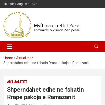
Skip
Thursday, August 6, 2026
to
content
Komuniteti Mysliman i Shqipërisë
Myftinia Pukë | Faqja Zyrtare
Home
Aktualitet
Shperndahet edhe ne fshatin Rrape pakoja e Ramazanit
AKTUALITET
Shperndahet edhe ne fshatin
Rrape pakoja e Ramazanit