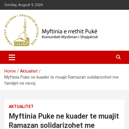
Skip
Sunday, August 9, 2026
to
content
Komuniteti Mysliman i Shqipërisë
Myftinia Pukë | Faqja Zyrtare
Home
Aktualitet
Myftinia Puke ne kuader te muajit Ramazan solidarizohet me
familjet ne nevoj
AKTUALITET
Myftinia Puke ne kuader te muajit
Ramazan solidarizohet me