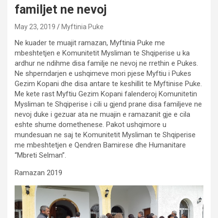
familjet ne nevoj
May 23, 2019
Myftinia Puke
Ne kuader te muajit ramazan, Myftinia Puke me
mbeshtetjen e Komunitetit Mysliman te Shqiperise u ka
ardhur ne ndihme disa familje ne nevoj ne rrethin e Pukes.
Ne shperndarjen e ushqimeve mori pjese Myftiu i Pukes
Gezim Kopani dhe disa antare te keshillit te Myftinise Puke.
Me kete rast Myftiu Gezim Kopani falenderoj Komunitetin
Mysliman te Shqiperise i cili u gjend prane disa familjeve ne
nevoj duke i gezuar ata ne muajin e ramazanit gje e cila
eshte shume domethenese. Pakot ushqimore u
mundesuan ne saj te Komunitetit Mysliman te Shqiperise
me mbeshtetjen e Qendren Bamirese dhe Humanitare
“Mbreti Selman”.
Ramazan 2019