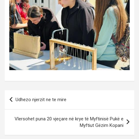
Post
Udhezo njerzit ne te mire
navigation
Vlersohet puna 20 vjeçare në krye të Myftinisë Pukë e
Myftiut Gëzim Kopani