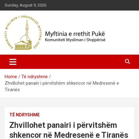
Skip
Sunday, August 9, 2026
to
content
Komuniteti Mysliman i Shqipërisë
Myftinia Pukë | Faqja Zyrtare
Home
Të ndryshme
Zhvillohet panairi i përvitshëm shkencor në Medresenë e
Tiranës
TË NDRYSHME
Zhvillohet panairi i përvitshëm
shkencor në Medresenë e Tiranës