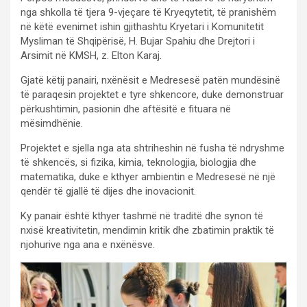
nga shkolla të tjera 9-vjeçare të Kryeqytetit, të pranishëm
në këtë evenimet ishin gjithashtu Kryetari i Komunitetit
Mysliman të Shqipërisë, H. Bujar Spahiu dhe Drejtori i
Arsimit në KMSH, z. Elton Karaj.
Gjatë këtij panairi, nxënësit e Medresesë patën mundësinë
të paraqesin projektet e tyre shkencore, duke demonstruar
përkushtimin, pasionin dhe aftësitë e fituara në
mësimdhënie.
Projektet e sjella nga ata shtriheshin në fusha të ndryshme
të shkencës, si fizika, kimia, teknologjia, biologjia dhe
matematika, duke e kthyer ambientin e Medresesë në një
qendër të gjallë të dijes dhe inovacionit.
Ky panair është kthyer tashmë në traditë dhe synon të
nxisë kreativitetin, mendimin kritik dhe zbatimin praktik të
njohurive nga ana e nxënësve.