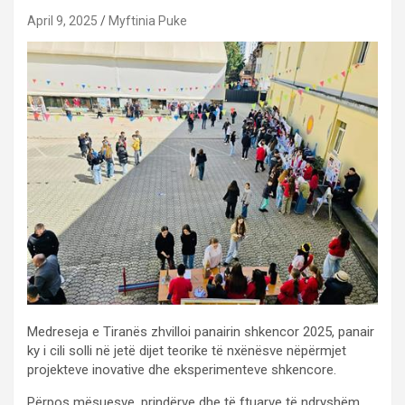
April 9, 2025
Myftinia Puke
Medreseja e Tiranës zhvilloi panairin shkencor 2025, panair
ky i cili solli në jetë dijet teorike të nxënësve nëpërmjet
projekteve inovative dhe eksperimenteve shkencore.
Përpos mësuesve, prindërve dhe të ftuarve të ndryshëm