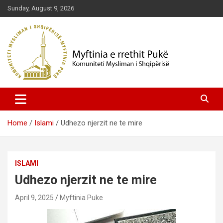
Skip
Sunday, August 9, 2026
to
content
Komuniteti Mysliman i Shqipërisë
Myftinia Pukë | Faqja Zyrtare
Home
Islami
Udhezo njerzit ne te mire
ISLAMI
Udhezo njerzit ne te mire
April 9, 2025
Myftinia Puke