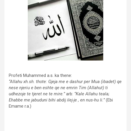
Profeti Muhammed a.s. ka thene:
“Allahu xh.sh. thote: Gjeja me e dashur per Mua (ibadet) qe
nese njeriu e ben eshte qe ne emrin Tim (Allahut) ti
udhezoje te tjeret ne te mire.”
arb:
“Kale Allahu teala;
Ehabbe me jabuduni bihi abdij ilej-je , en nus-hu li.”
(Ebi
Emame r.a.)