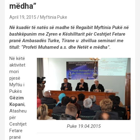
mëdha”
April 19, 2015
Myftinia Puke
Në kuadër të natës së madhe të Regaibit Myftinia Pukë në
bashkëpunim me Zyren e Këshilltarit për Ceshtjet Fetare
pranë Ambasadës Turke, Tirane u zhvillua seminari me
titull: “Profeti Muhamed a.s. dhe Netët e mëdha”.
Në këtë
aktivitet
mori
pjesë
Myftiu i
Pukës
Gëzim
Kopani
,
Atasheu
për
Ceshtjet
Puke 19.04.2015
Fetare
pranë