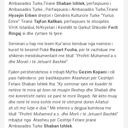
Ambasadës Turke,Tiranë
Shaban Ishlek
, përfaqsuesi i
Ambasadës Turke , Përfaqsuesi i Ambasadës Turke,Tiranë
Hysejin Erben
drejtori i Qendrës Kulturore Turke “Yunus
Emre” Tiranë
Tajfun Kallkan
, përfaqsues të shoqatës
V.H.K Istanbul, N/Kryetari i Këshillit të Qarkut Shkodër
Ferit
Ringaj
si dhe zyrtare të tjere.
Seminari u hap me lexim Kur’anor kënduar nga nxënësi i
kursit të besimit Pukë
Rezart Fusha
, për të vazhduar me
shikimin minidokumentarit me titull: “
Profeti Muhamed a.s.
dhe Morali i të Jetuarit Bashkë
“.
Fjalen përshëndetese e mbajti Myftiu
Gezim Kopani
i cili
pasi falënderoi për bashkëpunim Atasheun për Ceshtjet
Fetare Shaban Ishlek tha: “
Ky seminar vjen në kuadër të
netëve të mira që bien në muajin Rexhep dhe Shabab dhe
më konretisht natës së parë të mirë Regaib. Në këto muaj
dhe netë të mira është mirë të shtrijmë doren Allahut
xh.sh me lutje e dua.
” Më interes u degjua kumtesa me
titull: “
Profeti Muhamed a.s. dhe Morli i të Jetuarit Bashkë
”
mbajtur nga Atasheu për Ceshtje Fetare pranë
Ambasadës Turke
Shaban Ishlek
.