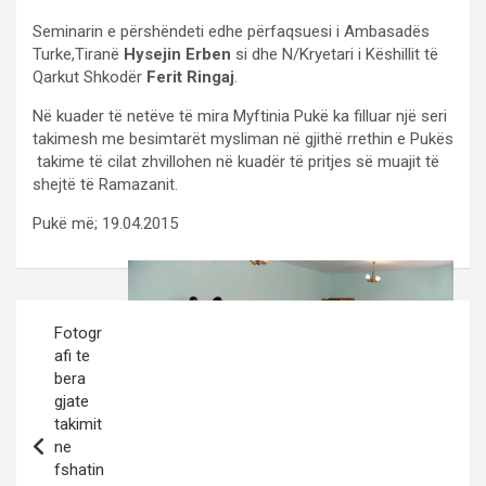
Seminarin e përshëndeti edhe përfaqsuesi i Ambasadës
Turke,Tiranë
Hysejin Erben
si dhe N/Kryetari i Këshillit të
Qarkut Shkodër
Ferit Ringaj
.
Në kuader të netëve të mira Myftinia Pukë ka filluar një seri
takimesh me besimtarët mysliman në gjithë rrethin e Pukës
takime të cilat zhvillohen në kuadër të pritjes së muajit të
shejtë të Ramazanit.
Pukë më; 19.04.2015
Post
Fotogr
navigation
afi te
bera
gjate
takimit
ne
fshatin