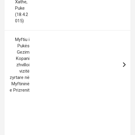
Xathe,
Puke
(18.4.2
015)
Myftiu i
Pukës
Gezim
Kopani
zhvilloi
vizitë
zyrtare në
Myftininë
e Prizrenit