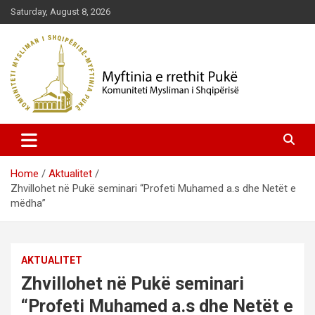
Skip
Saturday, August 8, 2026
to
content
Komuniteti Mysliman i Shqipërisë
Myftinia Pukë | Faqja Zyrtare
Home
Aktualitet
Zhvillohet në Pukë seminari “Profeti Muhamed a.s dhe Netët e
mëdha”
AKTUALITET
Zhvillohet në Pukë seminari
“Profeti Muhamed a.s dhe Netët e