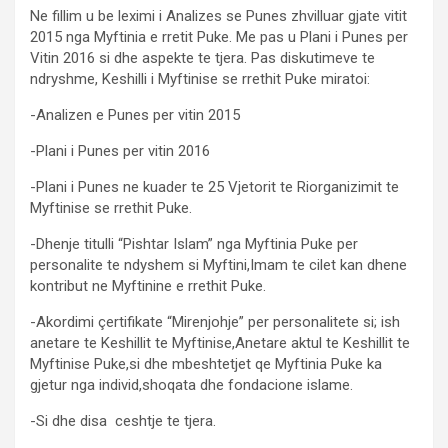
Ne fillim u be leximi i Analizes se Punes zhvilluar gjate vitit
2015 nga Myftinia e rretit Puke. Me pas u Plani i Punes per
Vitin 2016 si dhe aspekte te tjera. Pas diskutimeve te
ndryshme, Keshilli i Myftinise se rrethit Puke miratoi:
-Analizen e Punes per vitin 2015
-Plani i Punes per vitin 2016
-Plani i Punes ne kuader te 25 Vjetorit te Riorganizimit te
Myftinise se rrethit Puke.
-Dhenje titulli “Pishtar Islam” nga Myftinia Puke per
personalite te ndyshem si Myftini,Imam te cilet kan dhene
kontribut ne Myftinine e rrethit Puke.
-Akordimi çertifikate “Mirenjohje” per personalitete si; ish
anetare te Keshillit te Myftinise,Anetare aktul te Keshillit te
Myftinise Puke,si dhe mbeshtetjet qe Myftinia Puke ka
gjetur nga individ,shoqata dhe fondacione islame.
-Si dhe disa ceshtje te tjera.