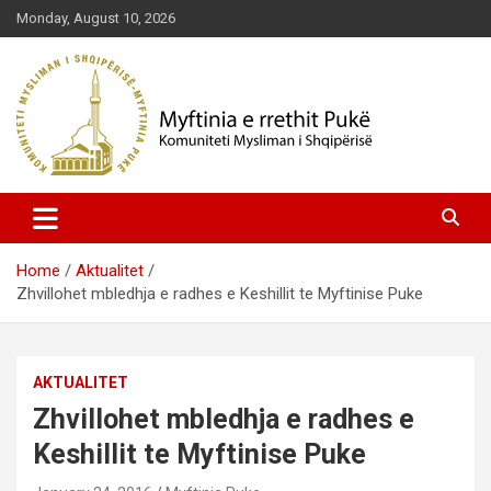
Skip
Monday, August 10, 2026
to
content
Komuniteti Mysliman i Shqipërisë
Myftinia Pukë | Faqja Zyrtare
Home
Aktualitet
Zhvillohet mbledhja e radhes e Keshillit te Myftinise Puke
AKTUALITET
Zhvillohet mbledhja e radhes e
Keshillit te Myftinise Puke