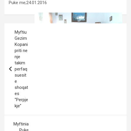
Puke me;24.01.2016
Post
Myftiu
navigation
Gezim
Kopani
priti ne
nje
takim
perfaq
suesit
e
shoqat
es
“Perpje
kje”
Myftinia
Puke