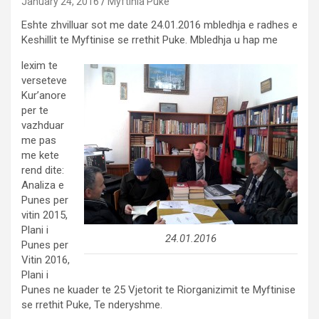
January 24, 2016
Myftinia Puke
Eshte zhvilluar sot me date 24.01.2016 mbledhja e radhes e
Keshillit te Myftinise se rrethit Puke. Mbledhja u hap me
lexim te
verseteve
Kur’anore
per te
vazhduar
me pas
me kete
rend dite:
Analiza e
Punes per
vitin 2015,
Plani i
24.01.2016
Punes per
Vitin 2016,
Plani i
Punes ne kuader te 25 Vjetorit te Riorganizimit te Myftinise
se rrethit Puke, Te nderyshme.