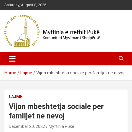
Skip
Saturday, August 8, 2026
to
content
Komuniteti Mysliman i Shqipërisë
Myftinia Pukë | Faqja Zyrtare
Home
Lajme
Vijon mbeshtetja sociale per familjet ne nevoj
LAJME
Vijon mbeshtetja sociale per
familjet ne nevoj
December 20, 2022
Myftinia Puke