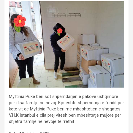
Myftinia Puke beri sot shperndarjen e pakove ushqimore
per disa familje ne nevoj. Kjo eshte shperndarja e fundit per
kete vit qe Myftinia Puke beri me mbeshtetjen e shoqates
V.H.K.Istanbul e cila prej vitesh ben mbeshtetje mujore per
dhjetra familje ne nevoje te rrethit