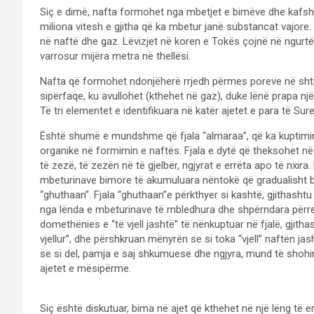
Siç e dimë, nafta formohet nga mbetjet e bimëve dhe kafshëve
miliona vitesh e gjitha që ka mbetur janë substancat vajore
në naftë dhe gaz. Lëvizjet në koren e Tokës çojnë në ngurtë
varrosur mijëra metra në thellësi.
Nafta që formohet ndonjëherë rrjedh përmes poreve në shtre
sipërfaqe, ku avullohet (kthehet në gaz), duke lënë prapa nj
Të tri elementet e identifikuara në katër ajetet e para të Sur
Është shumë e mundshme që fjala “almaraa”, që ka kuptimin 
organike në formimin e naftës. Fjala e dytë që theksohet në 
të zezë, të zezën në të gjelbër, ngjyrat e errëta apo të nxir
mbeturinave bimore të akumuluara nëntokë që gradualisht bë
“ghuthaan”. Fjala “ghuthaan”e përkthyer si kashtë, gjithasht
nga lënda e mbeturinave të mbledhura dhe shpërndara përre
domethënies e “të vjell jashtë” të nënkuptuar në fjalë, gjith
vjellur”, dhe përshkruan mënyrën se si toka “vjell” naftën j
se si del, pamja e saj shkumuese dhe ngjyra, mund të shoh
ajetet e mësipërme.
Siç është diskutuar, bima në ajet që kthehet në një lëng të e