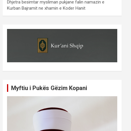
Dhjetra besimtar mysliman pukjane falin namazin e
Kurban Bajramit ne xhamin e Koder Hanit
Myftiu i Pukës Gëzim Kopani