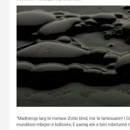
“Madhëroje larg të metave Zotin tënd, më të lartësuarin! I Cili k
mundësoi mbirjen e kullosës; E pastaj atë e bëri mbeturinë të