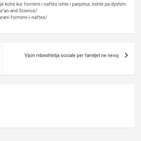
 një kohë kur formimi i naftës ishte i panjohur, është pa dyshim
Qur’an and Science/
urani-formimi-i-naftes/
Vijon mbeshtetja sociale per familjet ne nevoj