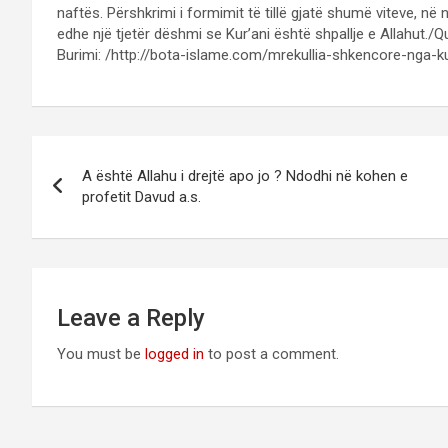
naftës. Përshkrimi i formimit të tillë gjatë shumë viteve, në
edhe një tjetër dëshmi se Kur’ani është shpallje e Allahut./
Burimi: /http://bota-islame.com/mrekullia-shkencore-nga-k
Post
A është Allahu i drejtë apo jo ? Ndodhi në kohen e
navigation
profetit Davud a.s.
Leave a Reply
You must be
logged in
to post a comment.