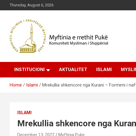
Skip
Thursday, August 6, 2026
to
content
Komuniteti Mysliman i Shqipërisë
Myftinia Pukë | Faqja
INSTITUCIONI
AKTUALITET
ISLAMI
MYSLI
Zyrtare
Home
Islami
Mrekullia shkencore nga Kurani – Formimi i naf
ISLAMI
Mrekullia shkencore nga Kuran
December 13, 2022
Myftinia Puke