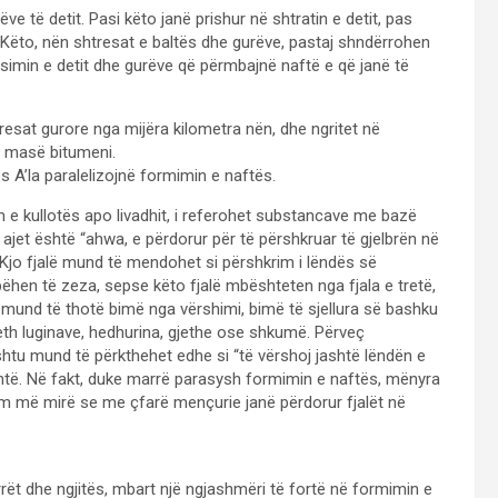
 të detit. Pasi këto janë prishur në shtratin e detit, pas
. Këto, nën shtresat e baltës dhe gurëve, pastaj shndërrohen
simin e detit dhe gurëve që përmbajnë naftë e që janë të
sat gurore nga mijëra kilometra nën, dhe ngritet në
ë masë bitumeni.
es A’la paralelizojnë formimin e naftës.
e kullotës apo livadhit, i referohet substancave me bazë
ajet është “ahwa, e përdorur për të përshkruar të gjelbrën në
a. Kjo fjalë mund të mendohet si përshkrim i lëndës së
hen të zeza, sepse këto fjalë mbështeten nga fjala e tretë,
u mund të thotë bimë nga vërshimi, bimë të sjellura së bashku
th luginave, hedhurina, gjethe ose shkumë. Përveç
ashtu mund të përkthehet edhe si “të vërshoj jashtë lëndën e
ashtë. Në fakt, duke marrë parasysh formimin e naftës, mënyra
im më mirë se me çfarë mençurie janë përdorur fjalët në
rrët dhe ngjitës, mbart një ngjashmëri të fortë në formimin e