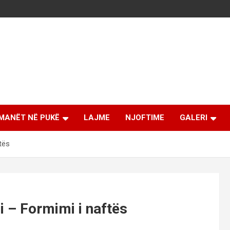
MANËT NË PUKË
LAJME
NJOFTIME
GALERI
tës
i – Formimi i naftës