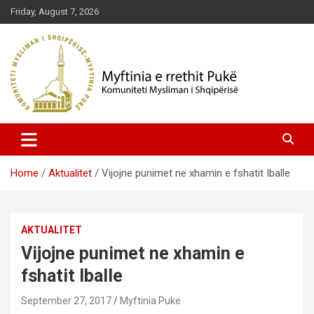
Skip
Friday, August 7, 2026
to
content
Komuniteti Mysliman i Shqipërisë
Myftinia Pukë | Faqja Zyrtare
Home
Aktualitet
Vijojne punimet ne xhamin e fshatit Iballe
AKTUALITET
Vijojne punimet ne xhamin e
fshatit Iballe
September 27, 2017
Myftinia Puke