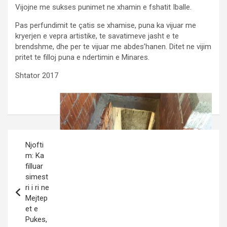
Vijojne me sukses punimet ne xhamin e fshatit Iballe.
Pas perfundimit te çatis se xhamise, puna ka vijuar me
kryerjen e vepra artistike, te savatimeve jasht e te
brendshme, dhe per te vijuar me abdes’hanen. Ditet ne vijim
pritet te filloj puna e ndertimin e Minares.
Shtator 2017
Post
Njofti
navigation
m: Ka
filluar
simest
ri i ri ne
Mejtep
et e
Pukes,