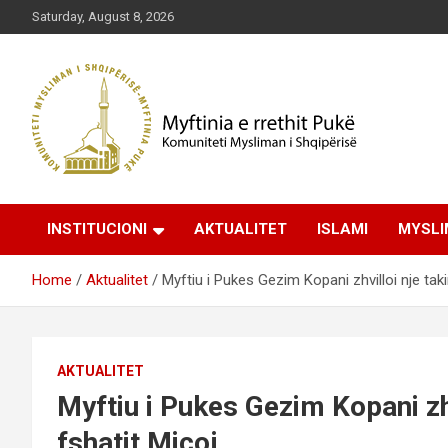
Skip
Saturday, August 8, 2026
to
content
Komuniteti Mysliman i Shqipërisë
Myftinia Pukë | Faqja
INSTITUCIONI
AKTUALITET
ISLAMI
MYSLI
Zyrtare
Home
Aktualitet
Myftiu i Pukes Gezim Kopani zhvilloi nje ta
AKTUALITET
Myftiu i Pukes Gezim Kopani zh
fshatit Micoj