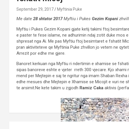
September 29, 2017
Myftinia Puke
Me date
28 shtator 2017
Myftiu i Pukes
Gezim Kopani
zhvil
Myftiu i Pukes Gezim Kopani gjate ketij takimi ftoj besimtar
e paster te fese islame, ne adhurimin ndaj zotit duke mos 
shpresat nga Ai. Me pas Myftiu ftoj besimtaret e fshatit Mic
pran aktiviteteve qe Myftinia Puke zhvillon jo vetem ne qyte
Arrezit por edhe me gjere.
Banoret kerkuan nga Myftiu ri ndertimin e xhamise se fshatit
sipas banoreve eshte e vjeter rreth 300 vjecare. Kjo xhami
mend per Mejtepin e saj te ngritur nga imam Shaban Rexha i 
edhe mesues dhe Mejtepin e Xhamise se Micojit e vuri ne 
te arsimit.Ne kete takim u zgjodh
Ramiz Caka
aktivis (perf
Post