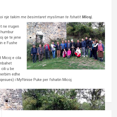
loi nje takim me besimtaret mysliman te fshatit
Micoj.
et ne rrugen
e humbur
oj qe te jene
tin e Fushe
 Micoj e cila
 mbahet
cili u be
sherbim edhe
aqesues) i Myftinise Puke per fshatin Micoj.