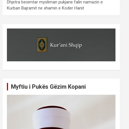
Dhjetra besimtar mysliman pukjane falin namazin e
Kurban Bajramit ne xhamin e Koder Hanit
Myftiu i Pukës Gëzim Kopani