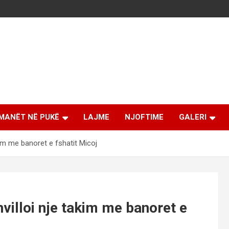
MANËT NË PUKË
LAJME
NJOFTIME
GALERI
kim me banoret e fshatit Micoj
villoi nje takim me banoret e