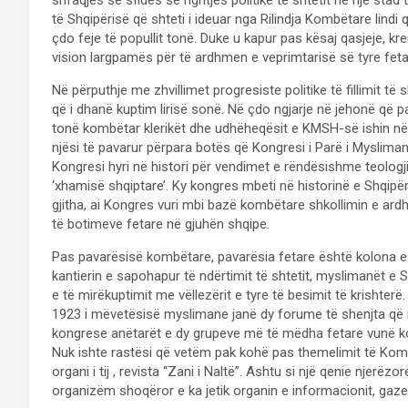
shfaqjes së sfidës së ngritjes politike të shtetit në një st
të Shqipërisë që shteti i ideuar nga Rilindja Kombëtare lindi qy
çdo feje të popullit tonë. Duke u kapur pas kësaj qasjeje, kr
vision largpamës për të ardhmen e veprimtarisë së tyre feta
Në përputhje me zhvillimet progresiste politike të fillimit të 
që i dhanë kuptim lirisë sonë. Në çdo ngjarje në jehonë që pa
tonë kombëtar klerikët dhe udhëheqësit e KMSH-së ishin në r
njësi të pavarur përpara botës që Kongresi i Parë i Myslima
Kongresi hyri në histori për vendimet e rëndësishme teologj
‘xhamisë shqiptare’. Ky kongres mbeti në historinë e Shqipër
gjitha, ai Kongres vuri mbi bazë kombëtare shkollimin e ard
të botimeve fetare në gjuhën shqipe.
Pas pavarësisë kombëtare, pavarësia fetare është kolona e dy
kantierin e sapohapur të ndërtimit të shtetit, myslimanët e Shq
e të mirëkuptimit me vëllezërit e tyre të besimit të krishterë.
1923 i mëvetësisë myslimane janë dy forume të shenjta që 
kongrese anëtarët e dy grupeve më të mëdha fetare vunë ko
Nuk ishte rastësi që vetëm pak kohë pas themelimit të Komun
organi i tij , revista “Zani i Naltë”. Ashtu si një qenie njerë
organizëm shoqëror e ka jetik organin e informacionit, gaze