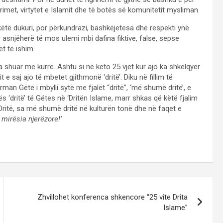
rimet, virtytet e Islamit dhe të botës së komunitetit mysliman.
ëtë dukuri, por përkundrazi, bashkëjetesa dhe respekti ynë
asnjëherë të mos ulemi mbi dafina fiktive, false, sepse
t të ishim.
ta shuar më kurrë. Ashtu si në këto 25 vjet kur ajo ka shkëlqyer
 e saj ajo të mbetet gjithmonë ‘dritë’. Diku në fillim të
rman Gëte i mbylli sytë me fjalët “dritë”, ‘më shumë dritë’, e
 ‘dritë’ të Gëtes në ‘Dritën Islame, marr shkas që këtë fjalim
‘Dritë, sa më shumë dritë në kulturën tonë dhe në faqet e
 mirësia njerëzore!’
Zhvillohet konferenca shkencore “25 vite Drita
Islame”