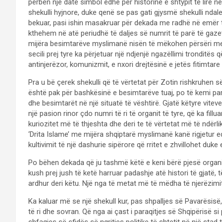
përbën një datë simbol edhe për historinë e shtypit të lirë në 
shekulli hyjnore, duke qenë se pas gati gjysmë shekulli ndale
bekuar, pasi ishin masakruar për dekada me radhë në emër t
kthehem në atë periudhë të daljes së numrit të parë të gazetë
mijëra besimtarëve myslimanë nisën të mëkohen përsëri me 
secili prej tyre ka përjetuar një ndjenjë ngazëllimi tronditës
antinjerëzor, komunizmit, e nxori drejtësinë e jetës fitimtare
Pra u bë çerek shekulli që të vërtetat për Zotin rishkruhen sër
është pak për bashkësinë e besimtarëve tuaj, po të kemi parasy
dhe besimtarët në një situatë të vështirë. Gjatë këtyre viteve 
një pasion rinor çdo numri të ri të organit të tyre, që ka fillua
kuriozitet më të thjeshta dhe deri te të vërtetat më të ndër
‘Drita Islame’ me mijëra shqiptarë myslimanë kanë rigjetur ed
kultivimit të një dashurie sipërore që rritet e zhvillohet duke
Po bëhen dekada që ju tashmë këtë e keni bërë pjesë organ
kush prej jush të ketë harruar padashje atë histori të gja
ardhur deri këtu. Një nga të metat më të mëdha të njerëzi
Ka kaluar më se një shekull kur, pas shpalljes së Pavarësisë,
të ri dhe sovran. Që nga ai çast i paraqitjes së Shqipërisë s