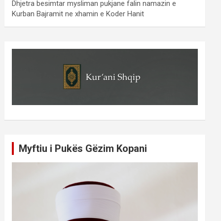
Dhjetra besimtar mysliman pukjane falin namazin e
Kurban Bajramit ne xhamin e Koder Hanit
Myftiu i Pukës Gëzim Kopani