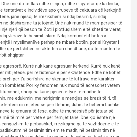
Dhe unë do të flas edhe si njeri, edhe si qytetar që ka lindur,
 tentativat e individëve apo grupeve të caktuara që kërkojnë
 fenë, janë njësoj të rrezikshëm si ndaj besimit, si ndaj
lën ne dëshirojmë ta jetojmë. Unë nuk mund të marr përsipër të
i një njeri që beson te Zoti i plotfuqishëm e të shteti te vlerat,
ndaj vlerave të besimit islam. Ndaj komunitetit botëror
enjtë i myslimanëve përhap në mbarë botën, por si Kryetar i
 dhe që përfshihen në akte terrori dhe dhune, do të mbeten të
bit shqiptar.
në agresorë. Kurrë nuk kanë agresuar kërkënd. Kurrë nuk kanë
ër mbijetesë, për rezistencë e për ekzistencë. Edhe në kohët
në preh për t’u përfshirë në skenarë të luftrave me karakter
titetin kombëtar. Por ky fenomen nuk mund të adresohet vetëm
stitucionet, shoqëria kanë pjesën e tyre të madhe të
in, me edukimin, me ndriçimin e mendjes së brezit të ri, të
he lehtësimin e jetës së përditshme, duhet të bëhemi bashkë
imeve të çmuara të fesë, edhe të mundësisë për jetuar së
më të mirë për vete e për fëmijët tanë. Dhe kjo është një
njëangazhim të përbashkët, rrezikojmë që të vazhdojmë e të
at padiskutim në besimin tim ëm të madh, në besimin tim në
 dështimi. Por ne duhet të ngrihemi të gjithë së bashku e për