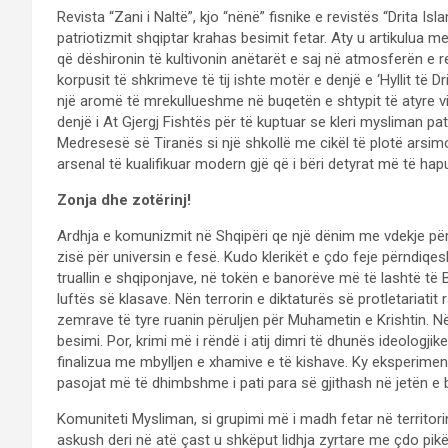
Revista “Zani i Naltë”, kjo “nënë” fisnike e revistës “Drita Is
patriotizmit shqiptar krahas besimit fetar. Aty u artikulua m
që dëshironin të kultivonin anëtarët e saj në atmosferën e resp
korpusit të shkrimeve të tij ishte motër e denjë e ‘Hyllit të 
një aromë të mrekullueshme në buqetën e shtypit të atyre vit
denjë i At Gjergj Fishtës për të kuptuar se kleri mysliman pat
Medresesë së Tiranës si një shkollë me cikël të plotë arsimor,
arsenal të kualifikuar modern gjë që i bëri detyrat më të hapu
Zonja dhe zotërinj!
Ardhja e komunizmit në Shqipëri qe një dënim me vdekje për
zisë për universin e fesë. Kudo klerikët e çdo feje përndiqe
truallin e shqiponjave, në tokën e banorëve më të lashtë të B
luftës së klasave. Nën terrorin e diktaturës së protletariatit
zemrave të tyre ruanin përuljen për Muhametin e Krishtin. Në 
besimi. Por, krimi më i rëndë i atij dimri të dhunës ideologjik
finalizua me mbylljen e xhamive e të kishave. Ky eksperimen
pasojat më të dhimbshme i pati para së gjithash në jetën e be
Komuniteti Mysliman, si grupimi më i madh fetar në territo
askush deri në atë çast u shkëput lidhja zyrtare me çdo pikë