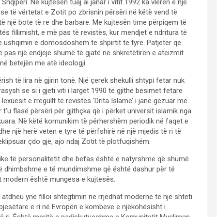
Shqipëri. Në kujtesën tuaj ai janar i vitit 1992 ka vlerën e një
se të vërtetat e Zotit po zbrisnin përsëri në këtë vend të
ë një bote të re dhe barbare. Me kujtesën time përpiqem të
s fillimisht, e më pas të revistës, kur mendjet e ndritura të
ushqimin e domosdoshëm të shpirtit të tyre. Patjetër që
 që pas një endjeje shumë të gjatë në shkretëtirën e ateizmit
 në betejën me atë ideologji.
ish të lira në gjirin tonë. Një çerek shekulli shtypi fetar nuk
sh se si i gjeti viti i largët 1990 të gjithë besimet fetare
lexuesit e rregullt të revistës ‘Drita Islame’ i janë gëzuar me
r t’u flasë përsëri për gjithçka që i përket universit islamik nga
likuara. Në këtë komunikim të përhershëm periodik në faqet e
he një herë veten e tyre të përfshirë në një mjedis të ri të
 eklipsuar çdo gjë, ajo ndaj Zotit të plotfuqishëm.
ike të personalitetit dhe befas është e natyrshme që shumë
të, të dhimbshme e të mundimshme që është dashur për të
mit modern është mungesa e kujtesës.
 atdheu ynë filloi shtegtimin në rrjedhat moderne të një shteti
i pjesëtare e ri në Evropën e kombeve e njëkohësisht i