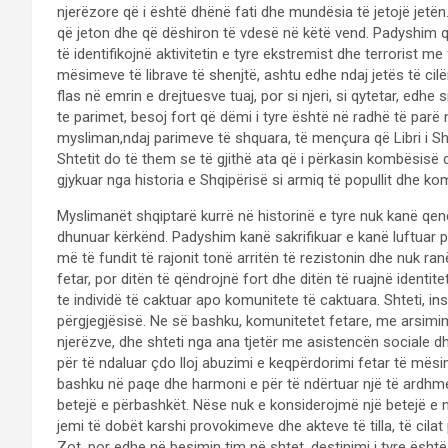
njerëzore që i është dhënë fati dhe mundësia të jetojë jetën. 
që jeton dhe që dëshiron të vdesë në këtë vend. Padyshim që
të identifikojnë aktivitetin e tyre ekstremist dhe terrorist me
mësimeve të librave të shenjtë, ashtu edhe ndaj jetës të ci
flas në emrin e drejtuesve tuaj, por si njeri, si qytetar, edhe s
te parimet, besoj fort që dëmi i tyre është në radhë të parë 
mysliman,ndaj parimeve të shquara, të mençura që Libri i Sh
Shtetit do të them se të gjithë ata që i përkasin kombësisë
gjykuar nga historia e Shqipërisë si armiq të popullit dhe kom
Myslimanët shqiptarë kurrë në historinë e tyre nuk kanë qe
dhunuar kërkënd. Padyshim kanë sakrifikuar e kanë luftuar p
më të fundit të rajonit tonë arritën të rezistonin dhe nuk ra
fetar, por ditën të qëndrojnë fort dhe ditën të ruajnë iden
te individë të caktuar apo komunitete të caktuara. Shteti, in
përgjegjësisë. Ne së bashku, komunitetet fetare, me arsimim
njerëzve, dhe shteti nga ana tjetër me asistencën sociale d
për të ndaluar çdo lloj abuzimi e keqpërdorimi fetar të mës
bashku në paqe dhe harmoni e për të ndërtuar një të ardhme 
betejë e përbashkët. Nëse nuk e konsiderojmë një betejë e 
jemi të dobët karshi provokimeve dhe akteve të tilla, të cil
Zot, por edhe në besimin tim në shtet, destinimi i tyre është