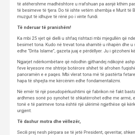
të atëhershme madhështore u rrafshuan pa asnjë kthim pas. 
të besimeve të tjera. Do të ishte vetëm shembja e Murit të Be
muzgut të idhujve të rënë po i vinte fundi.
Të nderuar të pranishëm!
Ka mbi 25 vjet që dielli u shfaq rishtazi mbi mjegullën që nden
besimet tona. Kudo në trevat tona xhamitë u rihapën dhe u shtu
edhe “Drita Islame”, gazeta juaj e përdëllyer. Ju i gëzoheni këti
Ngjarjet ndërkombëtare që ndodhin gjithandej ndikojnë ashpër
feve kryesore me shtrirje botërore shihet të afrohen fuqis
panoramën e e paqes. Mbi vlerat tona më të pastërta fetare
hapa të shpejta me kërcënim edhe fondamentalizmi.
Në emër të një pseudopërkushtimi që fabrikon në fakt basta
ardhmes sonë po synohet të shkatërrohet edhe me armë, ed
tonë e të parimeve tona është një ulërimë ngjethëse që kërko
urgjent.
Të dashur motra dhe vëllezër,
Secili prej nesh përpara se të jetë President, qeveritar, shkencë