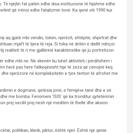
Të njëjtin fat patën edhe disa institucione të hijshme edhe
rlinit që rrënoi edhe fatalizmin tonë. Ka qenë viti 1990 kur
ji aq gjatë mbi vendin, tokën, njerëzit, shtëpitë, shpirtrat dhe
an mjaft të tjera të reja. Si toka në dritën e diellit ndriçoi
j realiteti të ri me gjallërinë karakteristike që ju portretizon.
 edhe mbi ne. Në skenën ku luhet aktiviteti i përditshëm i
hëm herë pas here fatkeqësisht hije të zeza që cënojnë keq
 dhe njerëzore në kompleksitetin e tyre tenton të afrohet me
rdimin e dogmave, qetësia jonë, e fëmijëve tanë dhe e së
he me bomba. Fenomeni ‘ISIS’ që ka tronditur qytetërimin
n prej secilit prej nesh një meditim të thellë dhe aksion
tar, politikan, klerik, piktor, është njeri. Është nje qenie