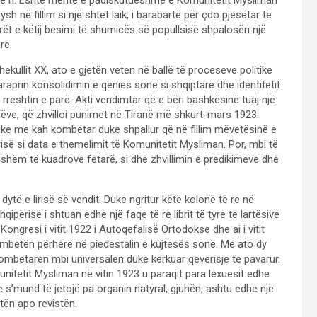
ad të ri. Është meritë e padiskutueshme e Komunitetit Mysliman
sh në fillim si një shtet laik, i barabartë për çdo pjesëtar të
erët e këtij besimi të shumicës së popullsisë shpalosën një
re.
shekullit XX, ato e gjetën veten në ballë të proceseve politike
raprin konsolidimin e qenies sonë si shqiptarë dhe identitetit
reshtin e parë. Akti vendimtar që e bëri bashkësinë tuaj një
nëve, që zhvilloi punimet në Tiranë më shkurt-mars 1923.
ike me kah kombëtar duke shpallur që në fillim mëvetësinë e
isë si data e themelimit të Komunitetit Mysliman. Por, mbi të
hshëm të kuadrove fetarë, si dhe zhvillimin e predikimeve dhe
të e lirisë së vendit. Duke ngritur këtë kolonë të re në
ipërisë i shtuan edhe një faqe të re librit të tyre të lartësive
 Kongresi i vitit 1922 i Autoqefalisë Ortodokse dhe ai i vitit
mbetën përherë në piedestalin e kujtesës sonë. Me ato dy
mbëtaren mbi universalen duke kërkuar qeverisje të pavarur.
itetit Mysliman në vitin 1923 u paraqit para lexuesit edhe
zore s’mund të jetojë pa organin natyral, gjuhën, ashtu edhe një
tën apo revistën.