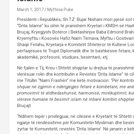
March 1, 2017
Myftinia Puke
Presidenti i Republikës, Sh.T.Z. Bujar Nishani mori pjesë s
“Drita Islame” ku ishin të pranishëm Kryetari i KMSH-së Hax
Bruçaj, Kryegjyshi Botëror i Bektashinjve Baba Edmond Brah
Kryemyftiu i Kosovës Hafiz Naim Tërnava, Myftiu i Gostivari
Shaqir Fetahu, Kryetarja e Komitetit Shtetëror të Kulteve Lor
përfaqësues të Trupit Diplomatik dhe të bashkësive fetare, k
akademikë, profesorë, studiues, besimtarë, etj.
Në fjalën e Tij, Kreu i Shtetit shqiptar iu drejtua të pranish
vlerësuar rolin dhe kontributin e Revistës ‘Drita Islame” të ci
me Titullin “Naim Frashëri” me këtë motivacion:
“Për kontrib
shquar në zgjimin e ndërgjegjes fetare e kombëtare, me anë
promovimit të atdhedashurisë, harmonisë, mirëkuptimit, kul
vlerave humane të besimit islam në mbarë kombin shqiptar
Bruçajt.
“Ndihem tepër i privilegjuar, në cilësinë e Kryetarit të Shte
ngjarje të rëndësishme për Komunitetin Mysliman dhe besimtar
zyrtar të Komunitetit, revistës ‘Drita Islame’. Në janarin e kët