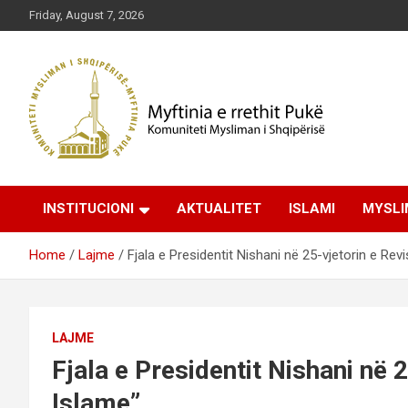
Skip
Friday, August 7, 2026
to
content
Komuniteti Mysliman i Shqipërisë
Myftinia Pukë | Faqja
INSTITUCIONI
AKTUALITET
ISLAMI
MYSLI
Zyrtare
Home
Lajme
Fjala e Presidentit Nishani në 25-vjetorin e Revi
LAJME
Fjala e Presidentit Nishani në 
Islame”