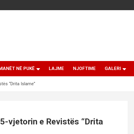
MANËT NË PUKË
LAJME
NJOFTIME
GALERI
stës “Drita Islame”
25-vjetorin e Revistës “Drita