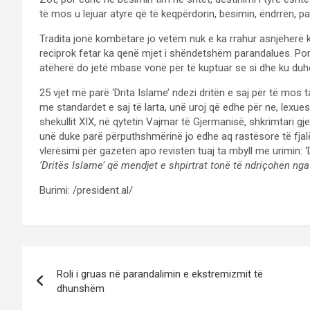
të mos u lejuar atyre që të keqpërdorin, besimin, ëndrrën, pa
Tradita jonë kombëtare jo vetëm nuk e ka rrahur asnjëherë k
reciprok fetar ka qenë mjet i shëndetshëm parandalues. Por 
atëherë do jetë mbase vonë për të kuptuar se si dhe ku duhe
25 vjet më parë ‘Drita Islame’ ndezi dritën e saj për të mos 
me standardet e saj të larta, unë uroj që edhe për ne, lexuesit
shekullit XIX, në qytetin Vajmar të Gjermanisë, shkrimtari gje
unë duke parë përputhshmërinë jo edhe aq rastësore të fjalës
vlerësimi për gazetën apo revistën tuaj ta mbyll me urimin: 
‘Dritës Islame’ që mendjet e shpirtrat tonë të ndriçohen nga
Burimi: /president.al/
Post
Roli i gruas në parandalimin e ekstremizmit të
navigation
dhunshëm