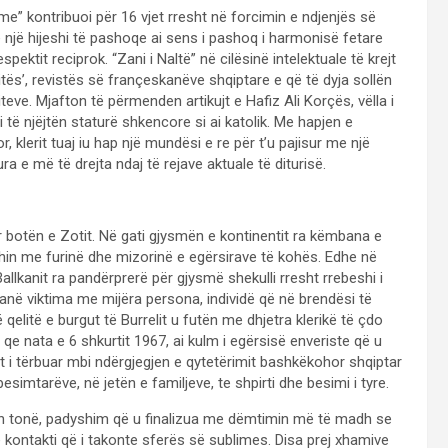
lame” kontribuoi për 16 vjet rresht në forcimin e ndjenjës së
e një hijeshi të pashoqe ai sens i pashoq i harmonisë fetare
ektit reciprok. “Zani i Naltë” në cilësinë intelektuale të krejt
Dritës’, revistës së françeskanëve shqiptare e që të dyja sollën
eve. Mjafton të përmenden artikujt e Hafiz Ali Korçës, vëlla i
i të njëjtën staturë shkencore si ai katolik. Me hapjen e
 klerit tuaj iu hap një mundësi e re për t’u pajisur me një
ra e më të drejta ndaj të rejave aktuale të diturisë.
 botën e Zotit. Në gati gjysmën e kontinentit ra këmbana e
shin me furinë dhe mizorinë e egërsirave të kohës. Edhe në
allkanit ra pandërprerë për gjysmë shekulli rresht rrebeshi i
 ranë viktima me mijëra persona, individë që në brendësi të
qelitë e burgut të Burrelit u futën me dhjetra klerikë të çdo
e qe nata e 6 shkurtit 1967, ai kulm i egërsisë enveriste që u
t i tërbuar mbi ndërgjegjen e qytetërimit bashkëkohor shqiptar
simtarëve, në jetën e familjeve, te shpirti dhe besimi i tyre.
rin tonë, padyshim që u finalizua me dëmtimin më të madh se
 kontakti që i takonte sferës së sublimes. Disa prej xhamive