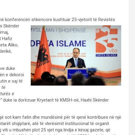
ot në konferencën shkencore kushtuar 25-
vjetorit të Revistës
hi Skënder
imaj,
t Hafiz
eta Aliko,
lerikë,
mëve duke
lën e dekoroi
utin e saj të
 të
turës e
”
duke ia dorëzuar Kryetarit të KMSH-së, Haxhi Skënder
tit që sot kam fatin dhe mundësinë për të qenë kontribues në një
ët shqiptarë, atë të vlerësimit institucional të organit
ij viti u mbushën plot 25 vjet nga lindja e kësaj gazete, që