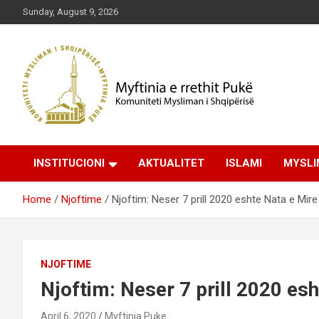
Skip
Sunday, August 9, 2026
to
content
Komuniteti Mysliman i Shqipërisë
Myftinia Pukë | Faqja
INSTITUCIONI
AKTUALITET
ISLAMI
MYSLI
Zyrtare
Home
Njoftime
Njoftim: Neser 7 prill 2020 eshte Nata e Mire
NJOFTIME
Njoftim: Neser 7 prill 2020 es
April 6, 2020
Myftinia Puke