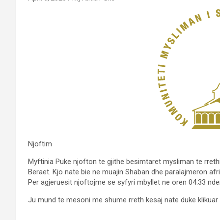
Njoftim
Myftinia Puke njofton te gjithe besimtaret mysliman te rrethi
Beraet. Kjo nate bie ne muajin Shaban dhe paralajmeron afr
Per agjeruesit njoftojme se syfyri mbyllet ne oren 04:33 nder
Ju mund te mesoni me shume rreth kesaj nate duke klikuar