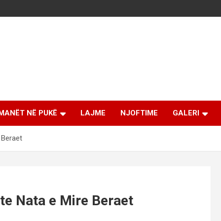
MANËT NË PUKË
LAJME
NJOFTIME
GALERI
 Beraet
hte Nata e Mire Beraet