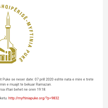
t Puke se neser date: 07 prill 2020 eshte nata e mire e trete
imin e muajit te bekuar Ramazan.
sa iftari behet ne oren 19:18.
 ketu:
http://myftiniapuke.org/?p=9832