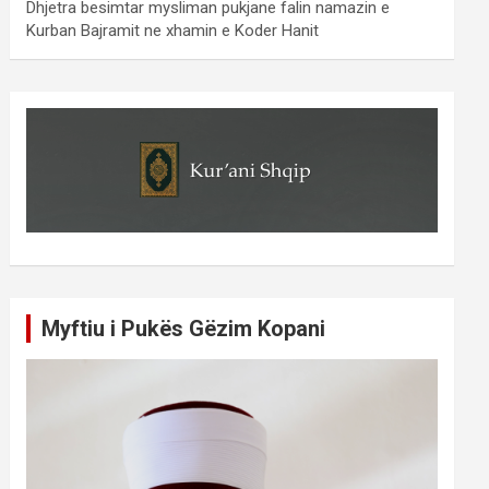
Dhjetra besimtar mysliman pukjane falin namazin e
Kurban Bajramit ne xhamin e Koder Hanit
Myftiu i Pukës Gëzim Kopani