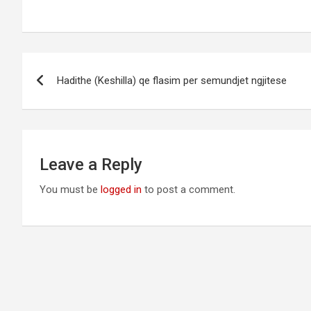
Post
Hadithe (Keshilla) qe flasim per semundjet ngjitese
navigation
Leave a Reply
You must be
logged in
to post a comment.