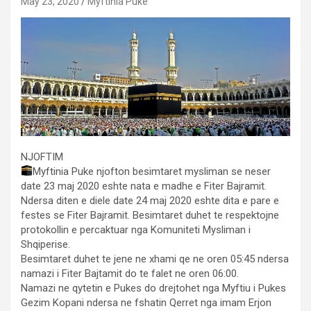
May 23, 2020
Myftinia Puke
NJOFTIM
Myftinia Puke njofton besimtaret mysliman se neser
date 23 maj 2020 eshte nata e madhe e Fiter Bajramit.
Ndersa diten e diele date 24 maj 2020 eshte dita e pare e
festes se Fiter Bajramit. Besimtaret duhet te respektojne
protokollin e percaktuar nga Komuniteti Mysliman i
Shqiperise.
Besimtaret duhet te jene ne xhami qe ne oren 05:45 ndersa
namazi i Fiter Bajtamit do te falet ne oren 06:0
0.
Namazi ne qytetin e Pukes do drejtohet nga Myftiu i Pukes
Gezim Kopani ndersa ne fshatin Qerret nga imam Erjon