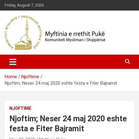
Skip
Friday, August 7, 2026
to
content
Komuniteti Mysliman i Shqipërisë
Myftinia Pukë | Faqja Zyrtare
Home
Njoftime
Njoftim; Neser 24 maj 2020 eshte festa e Fiter Bajramit
NJOFTIME
Njoftim; Neser 24 maj 2020 eshte
festa e Fiter Bajramit