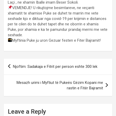
Laçi , ne xhamin Iballe imam Beser Sokoli.
VEMENDJE! U rikujtojme besimtareve, ne veçanti
xhamatit te xhamise Puke se duhet te marrin me vete
sexhade kjo e diktuar nga covid-19 per krijimin e distances
per te cilen do te duhet tapet dhe ne oborrin e xhamis
Puke, por xhamia e ka te pamundur prandaj merrni me vete
sexhade.
Myftinia Puke ju uron Gezuar festen e Fiter Bajramit!
Post
Njoftim: Sadakaja e Fitrit per person eshte 300 lek
navigation
Mesazh urimi i Myftiut të Pukeës Gëzim Kopani me
rastin e Fitër Bajramit
Leave a Reply