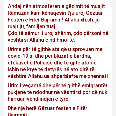
Andaj nën atmosferen e gëzimit të muajit
Ramazan kam kënaqesin t’ju uroj Gëzuar
Festen e Fitër Bajramin! Allahu xh.sh. ju
ruajt ju, familjen tuaj!
Çdo të sëmuri i uroj shërim, çdo përsoni në
vështirsi Allahu e ndihmoftë.
Urime për të gjithë ata që u sprovuan me
covid-19 si dhe për bluzat e bardha,
efektivet e Policisë dhe të gjitë ato që
ishin në krye të detyrës në ato ditë të
vështira Allahu ua shperbleftë me xhennet!
Urim i veçantë dhe për të gjithë emigrantët
pukjanë të ndodhur në vështirsi por që nuk
harruan vendlindjen e tyre.
Dhe një herë Gëzuar festen e Fitër
Bajramit!