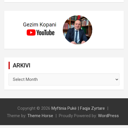
ARKIVI
ARKIVI
Copyright © 2026
Myftinia Pukë | Faqja Zyrtare
Theme by:
Theme Horse
Proudly Powered by:
WordPress