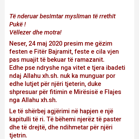
Të nderuar besimtar mysliman të rrethit
Pukë !
Vëllezer dhe motra!
Neser, 24 maj 2020 presim me gëzim
festen e Fitër Bajramit, feste e cila vjen
pas muajit të bekuar të ramazanit.
Edhe pse ndryshe nga vitet e tjera ibadeti
ndaj Allahu xh.sh. nuk ka munguar por
edhe lutjet për njëri tjeterin, duke
shpresuar për fitimin e Mirësisë e Flajes
nga Allahu xh.sh.
Le të shërbej agjërimi në hapjen e një
kapitulli të ri. Të bëhemi njerëz të paster
dhe të drejtë, dhe ndihmetar për njëri
tjetrin.