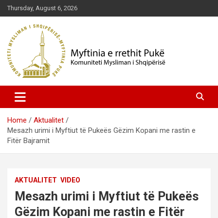
Skip
Thursday, August 6, 2026
to
content
Komuniteti Mysliman i Shqipërisë
Myftinia Pukë | Faqja Zyrtare
Home
Aktualitet
Mesazh urimi i Myftiut të Pukeës Gëzim Kopani me rastin e
Fitër Bajramit
AKTUALITET
VIDEO
Mesazh urimi i Myftiut të Pukeës
Gëzim Kopani me rastin e Fitër