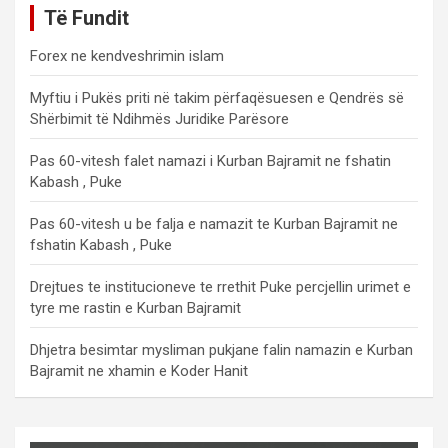
Të Fundit
Forex ne kendveshrimin islam
Myftiu i Pukës priti në takim përfaqësuesen e Qendrës së
Shërbimit të Ndihmës Juridike Parësore
Pas 60-vitesh falet namazi i Kurban Bajramit ne fshatin
Kabash , Puke
Pas 60-vitesh u be falja e namazit te Kurban Bajramit ne
fshatin Kabash , Puke
Drejtues te institucioneve te rrethit Puke percjellin urimet e
tyre me rastin e Kurban Bajramit
Dhjetra besimtar mysliman pukjane falin namazin e Kurban
Bajramit ne xhamin e Koder Hanit