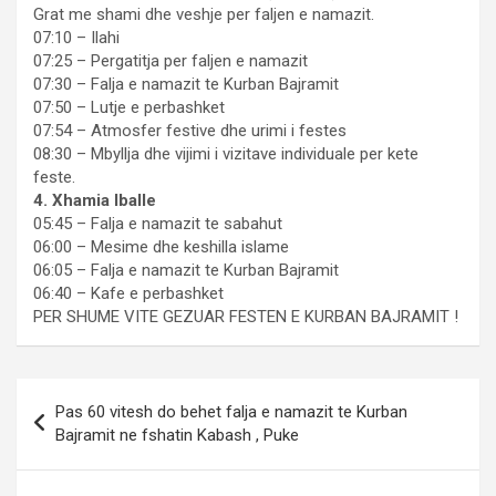
Grat me shami dhe veshje per faljen e namazit.
07:10 – Ilahi
07:25 – Pergatitja per faljen e namazit
07:30 – Falja e namazit te Kurban Bajramit
07:50 – Lutje e perbashket
07:54 – Atmosfer festive dhe urimi i festes
08:30 – Mbyllja dhe vijimi i vizitave individuale per kete
feste.
4. Xhamia Iballe
05:45 – Falja e namazit te sabahut
06:00 – Mesime dhe keshilla islame
06:05 – Falja e namazit te Kurban Bajramit
06:40 – Kafe e perbashket
PER SHUME VITE GEZUAR FESTEN E KURBAN BAJRAMIT !
Post
Pas 60 vitesh do behet falja e namazit te Kurban
navigation
Bajramit ne fshatin Kabash , Puke