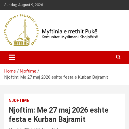
Skip
Sunday, August 9, 2026
to
content
Komuniteti Mysliman i Shqipërisë
Myftinia Pukë | Faqja Zyrtare
Home
Njoftime
Njoftim: Me 27 maj 2026 eshte festa e Kurban Bajramit
NJOFTIME
Njoftim: Me 27 maj 2026 eshte
festa e Kurban Bajramit