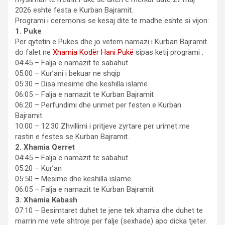
2026 eshte festa e Kurban Bajramit.
Programi i ceremonis se kesaj dite te madhe eshte si vijon:
1. Puke
Per qytetin e Pukes dhe jo vetem namazi i Kurban Bajramit
do falet ne
Xhamia Kodër Hani Pukë
sipas ketij programi :
04:45 – Falja e namazit te sabahut
05:00 – Kur’ani i bekuar ne shqip
05:30 – Disa mesime dhe keshilla islame
06:05 – Falja e namazit te Kurban Bajramit
06:20 – Perfundimi dhe urimet per festen e Kurban
Bajramit
10:00 – 12:30 Zhvillimi i pritjeve zyrtare per urimet me
rastin e festes se Kurban Bajramit.
2. Xhamia Qerret
04:45 – Falja e namazit te sabahut
05:20 – Kur’an
05:50 – Mesime dhe keshilla islame
06:05 – Falja e namazit te Kurban Bajramit
3. Xhamia Kabash
07:10 – Besimtaret duhet te jene tek xhamia dhe duhet te
marrin me vete shtroje per falje (sexhade) apo dicka tjeter.