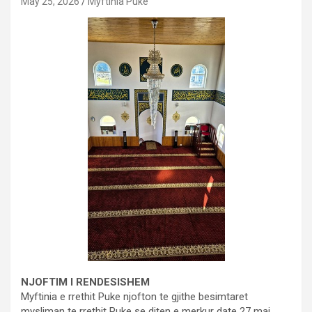
May 25, 2026
Myftinia Puke
NJOFTIM I RENDESISHEM
Myftinia e rrethit Puke njofton te gjithe besimtaret
mysliman te rrethit Puke se diten e merkur date 27 maj