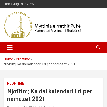
Skip
Friday, August 7, 2026
to
content
Komuniteti Mysliman i Shqipërisë
Myftinia Pukë | Faqja Zyrtare
Home
Njoftime
Njoftim; Ka dal kalendari i ri per namazet 2021
NJOFTIME
Njoftim; Ka dal kalendari i ri per
namazet 2021