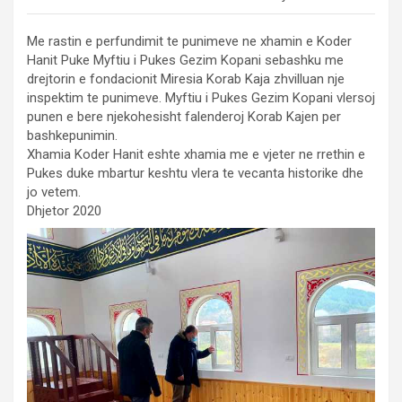
Me rastin e perfundimit te punimeve ne xhamin e Koder
Hanit Puke Myftiu i Pukes Gezim Kopani sebashku me
drejtorin e fondacionit Miresia Korab Kaja zhvilluan nje
inspektim te punimeve. Myftiu i Pukes Gezim Kopani vlersoj
punen e bere njekohesisht falenderoj Korab Kajen per
bashkepunimin.
Xhamia Koder Hanit eshte xhamia me e vjeter ne rrethin e
Pukes duke mbartur keshtu vlera te vecanta historike dhe
jo vetem.
Dhjetor 2020