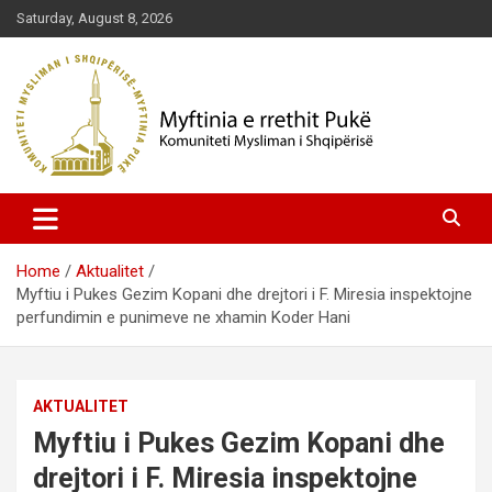
Skip
Saturday, August 8, 2026
to
content
Komuniteti Mysliman i Shqipërisë
Myftinia Pukë | Faqja Zyrtare
Home
Aktualitet
Myftiu i Pukes Gezim Kopani dhe drejtori i F. Miresia inspektojne
perfundimin e punimeve ne xhamin Koder Hani
AKTUALITET
Myftiu i Pukes Gezim Kopani dhe
drejtori i F. Miresia inspektojne