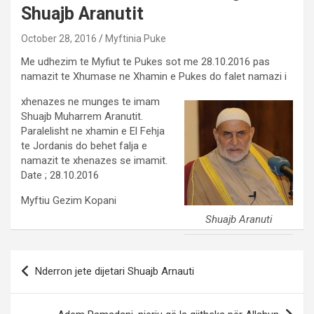
Shuajb Aranutit
October 28, 2016
Myftinia Puke
Me udhezim te Myfiut te Pukes sot me 28.10.2016 pas
namazit te Xhumase ne Xhamin e Pukes do falet namazi i
xhenazes ne munges te imam
Shuajb Muharrem Aranutit.
Paralelisht ne xhamin e El Fehja
te Jordanis do behet falja e
namazit te xhenazes se imamit.
Date ; 28.10.2016
Myftiu Gezim Kopani
Shuajb Aranuti
Post
Nderron jete dijetari Shuajb Arnauti
navigation