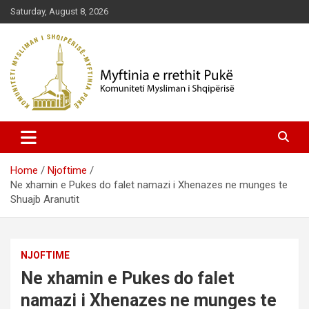
Skip
Saturday, August 8, 2026
to
content
Komuniteti Mysliman i Shqipërisë
Myftinia Pukë | Faqja Zyrtare
Home
Njoftime
Ne xhamin e Pukes do falet namazi i Xhenazes ne munges te
Shuajb Aranutit
NJOFTIME
Ne xhamin e Pukes do falet
namazi i Xhenazes ne munges te