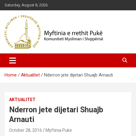
Skip
Saturday, August 8, 2026
to
content
Komuniteti Mysliman i Shqipërisë
Myftinia Pukë | Faqja Zyrtare
Home
Aktualitet
Nderron jete dijetari Shuajb Arnauti
AKTUALITET
Nderron jete dijetari Shuajb
Arnauti
October 28, 2016
Myftinia Puke