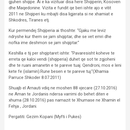
gjuhen shqipe. Ai e ka vizituar disa here Shqiperin, Kosoven
dhe Maqedonine. Vizita e fundit qe beri ishte ajo e vitit
2011 ne Shqiperi ku mbajti disa ligjerata si ne xhamiat e
Shkodres, Tiranes etj.
Kur permendej Shqiperia ai thoshte: “Gjaku me leviz
ndryshe kur them se jam shqiptar, dhe se vet emri dhe
nofka ime deshmon se jam shqiptar.”
Keshilla e tij per shqiptaret ishte: “Pavaresisht koheve te
erreta qe kaloi vendi (shqiperia) duhet qe sot te zgjoheni
dhe te ruani amanetin e te pareve tuaj. Qendroni, mos e leni
kete fe (islamin).Rune besen e te pareve tuj.”(Xhamia
Parruce Shkoder 8.07.2011)
Shuajb el Arnauti vdiq ne moshen 88 vjecare (27.10.2016)
ne Aman te Jordanis ndersa varrimi do behet diten e
xhuma (28.10.2016) pas namazit te Xhumase ne Xhamin el
Fehja , Jordani.
Pergatiti: Gezim Kopani (Myfti i Pukes)