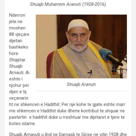
Shuajb Muharrem Aranuti (1928-2016)
Nderron
jete ne
moshen
88 vjeçare
dijetari
bashkeko
hore
Shqiptar
Shuajb
Arnauti. Ai
eshte i
Shuajb Aranuti
njohur per
dijen e tij
veçanaris
ht ne shkencen e Hadithit. Per nje kohe te gjate eshte marr
me shkencen e Hadithit duke dhene kontribut te shquar ne
pastertin e hadithit duke u rreshtuar me dijetaret e tjere te
botes islame.
Shuajb Arnavuti u lind ne Damask te Sirise ne vitin 1928 dhe