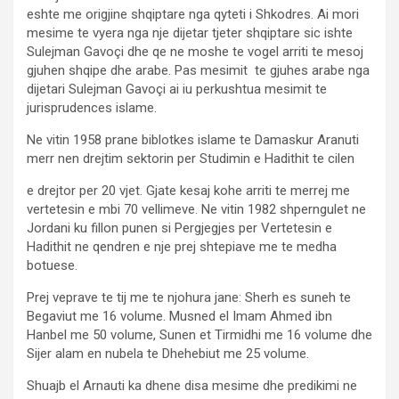
eshte me origjine shqiptare nga qyteti i Shkodres. Ai mori
mesime te vyera nga nje dijetar tjeter shqiptare sic ishte
Sulejman Gavoçi dhe qe ne moshe te vogel arriti te mesoj
gjuhen shqipe dhe arabe. Pas mesimit te gjuhes arabe nga
dijetari Sulejman Gavoçi ai iu perkushtua mesimit te
jurisprudences islame.
Ne vitin 1958 prane biblotkes islame te Damaskur Aranuti
merr nen drejtim sektorin per Studimin e Hadithit te cilen
e drejtor per 20 vjet. Gjate kesaj kohe arriti te merrej me
vertetesin e mbi 70 vellimeve. Ne vitin 1982 shperngulet ne
Jordani ku fillon punen si Pergjegjes per Vertetesin e
Hadithit ne qendren e nje prej shtepiave me te medha
botuese.
Prej veprave te tij me te njohura jane: Sherh es suneh te
Begaviut me 16 volume. Musned el Imam Ahmed ibn
Hanbel me 50 volume, Sunen et Tirmidhi me 16 volume dhe
Sijer alam en nubela te Dhehebiut me 25 volume.
Shuajb el Arnauti ka dhene disa mesime dhe predikimi ne