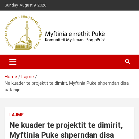
Skip
Sunday, August 9, 2026
to
content
Komuniteti Mysliman i Shqipërisë
Myftinia Pukë | Faqja Zyrtare
Home
Lajme
Ne kuader te projektit te dimirit, Myftinia Puke shperndan disa
batanije
LAJME
Ne kuader te projektit te dimirit,
Myftinia Puke shperndan disa