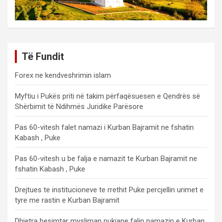
Të Fundit
Forex ne kendveshrimin islam
Myftiu i Pukës priti në takim përfaqësuesen e Qendrës së
Shërbimit të Ndihmës Juridike Parësore
Pas 60-vitesh falet namazi i Kurban Bajramit ne fshatin
Kabash , Puke
Pas 60-vitesh u be falja e namazit te Kurban Bajramit ne
fshatin Kabash , Puke
Drejtues te institucioneve te rrethit Puke percjellin urimet e
tyre me rastin e Kurban Bajramit
Dhjetra besimtar mysliman pukjane falin namazin e Kurban