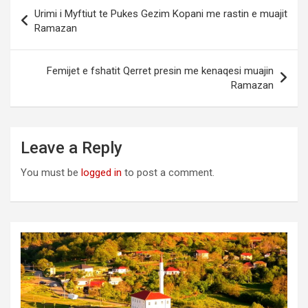
Post
Urimi i Myftiut te Pukes Gezim Kopani me rastin e muajit
navigation
Ramazan
Femijet e fshatit Qerret presin me kenaqesi muajin
Ramazan
Leave a Reply
You must be
logged in
to post a comment.