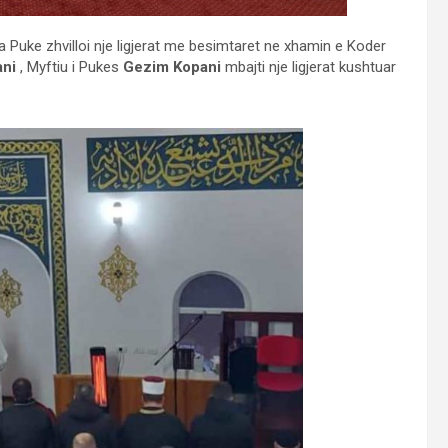
a Puke zhvilloi nje ligjerat me besimtaret ne xhamin e Koder
ani
, Myftiu i Pukes
Gezim Kopani
mbajti nje ligjerat kushtuar