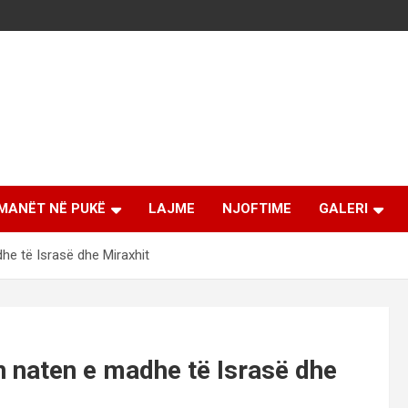
MANËT NË PUKË
LAJME
NJOFTIME
GALERI
he të Israsë dhe Miraxhit
 naten e madhe të Israsë dhe