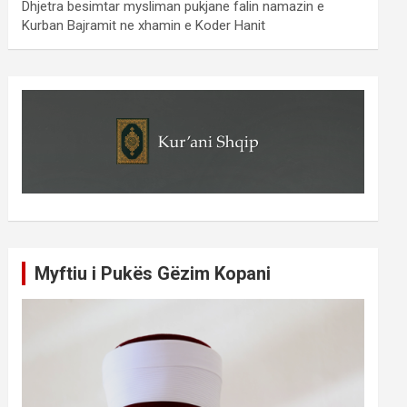
Dhjetra besimtar mysliman pukjane falin namazin e
Kurban Bajramit ne xhamin e Koder Hanit
Myftiu i Pukës Gëzim Kopani