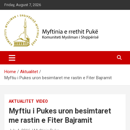
Skip
Friday, August 7, 2026
to
content
Komuniteti Mysliman i Shqipërisë
Myftinia Pukë | Faqja Zyrtare
Home
Aktualitet
Myftiu i Pukes uron besimtaret me rastin e Fiter Bajramit
AKTUALITET
VIDEO
Myftiu i Pukes uron besimtaret
me rastin e Fiter Bajramit