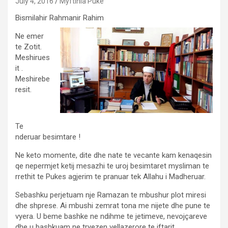
July 4, 2016
Myftinia Puke
Bismilahir Rahmanir Rahim
Ne emer
te Zotit.
Meshirues
it .
Meshirebe
resit.
Te
nderuar besimtare !
Ne keto momente, dite dhe nate te vecante kam kenaqesin
qe nepermjet ketij mesazhi te uroj besimtaret mysliman te
rrethit te Pukes agjerim te pranuar tek Allahu i Madheruar.
Sebashku perjetuam nje Ramazan te mbushur plot miresi
dhe shprese. Ai mbushi zemrat tona me nijete dhe pune te
vyera. U beme bashke ne ndihme te jetimeve, nevojçareve
dhe u bashkuam ne tryezen vellazerore te iftarit.