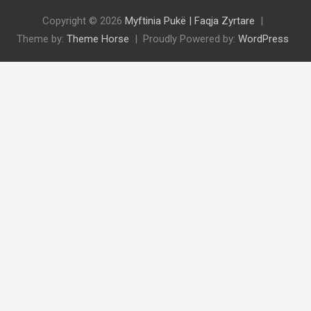
Copyright © 2026
Myftinia Pukë | Faqja Zyrtare
Theme by:
Theme Horse
Proudly Powered by:
WordPress