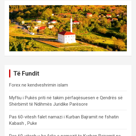
Të Fundit
Forex ne kendveshrimin islam
Myftiu i Pukës priti në takim përfaqësuesen e Qendrës së
Shërbimit të Ndihmës Juridike Parësore
Pas 60-vitesh falet namazi i Kurban Bajramit ne fshatin
Kabash , Puke
Pas 60-vitesh u be falja e namazit te Kurban Bajramit ne