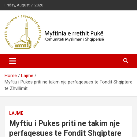
Skip
Friday, August 7, 2026
to
content
Komuniteti Mysliman i Shqipërisë
Myftinia Pukë | Faqja Zyrtare
Home
Lajme
Myftiu i Pukes priti ne takim nje perfaqesues te Fondit Shqiptare
te Zhvillimit
LAJME
Myftiu i Pukes priti ne takim nje
perfaqesues te Fondit Shqiptare