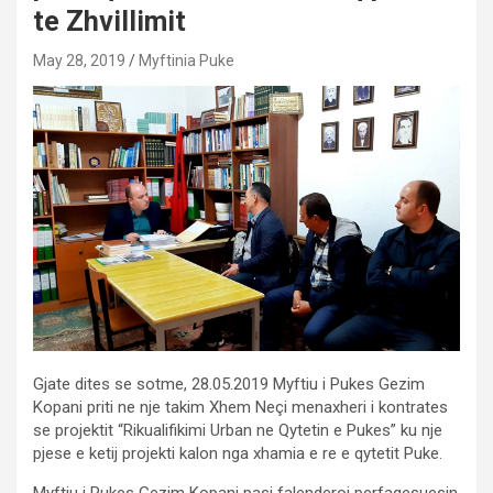
te Zhvillimit
May 28, 2019
Myftinia Puke
Gjate dites se sotme, 28.05.2019 Myftiu i Pukes Gezim
Kopani priti ne nje takim Xhem Neçi menaxheri i kontrates
se projektit “Rikualifikimi Urban ne Qytetin e Pukes” ku nje
pjese e ketij projekti kalon nga xhamia e re e qytetit Puke.
Myftiu i Pukes Gezim Kopani pasi falenderoj perfaqesuesin