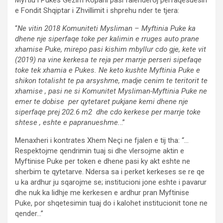
e Fondit Shqiptar i Zhvillimit i shprehu nder te tjera:
“
Ne vitin 2018 Komuniteti Mysliman – Myftinia Puke ka
dhene nje siperfaqe toke per kalimin e rruges auto prane
xhamise Puke, mirepo pasi kishim mbyllur cdo gje, kete vit
(2019) na vine kerkesa te reja per marrje perseri sipefaqe
toke tek xhamia e Pukes. Ne keto kushte Myftinia Puke e
shikon totalisht te pa arsyshme, madje cenim te teritorit te
xhamise , pasi ne si Komunitet Mysliman-Myftinia Puke ne
emer te dobise per qytetaret pukjane kemi dhene nje
siperfaqe prej 202.6 m2 dhe cdo kerkese per marrje toke
shtese , eshte e papranueshme.
..”
Menaxheri i kontrates Xhem Neçi ne fjalen e tij tha: “…
Respektojme qendrimin tuaj si dhe vlersojme aktin e
Myftinise Puke per token e dhene pasi ky akt eshte ne
sherbim te qytetarve. Ndersa sa i perket kerkeses se re qe
u ka ardhur ju sqarojme se; institucioni jone eshte i pavarur
dhe nuk ka lidhje me kerkesen e ardhur pran Myftinise
Puke, por shqetesimin tuaj do i kalohet institucionit tone ne
qender…”