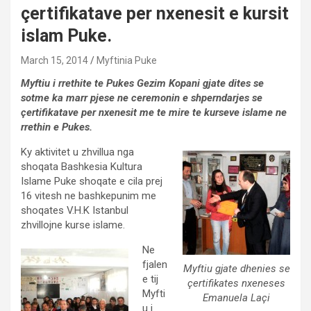
çertifikatave per nxenesit e kursit
islam Puke.
March 15, 2014
Myftinia Puke
Myftiu i rrethite te Pukes Gezim Kopani gjate dites se
sotme ka marr pjese ne ceremonin e shperndarjes se
çertifikatave per nxenesit me te mire te kurseve islame ne
rrethin e Pukes.
Ky aktivitet u zhvillua nga
shoqata Bashkesia Kultura
Islame Puke shoqate e cila prej
16 vitesh ne bashkepunim me
shoqates V.H.K Istanbul
zhvillojne kurse islame.
Ne
fjalen
Myftiu gjate dhenies se
e tij
çertifikates nxeneses
Myfti
Emanuela Laçi
u i