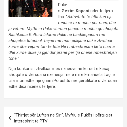
Puke
s
Gezim Kopani
nder te tjera
tha: “
Aktivitete te tilla kan nje
rendesi te madhe per rinin, dhe
jo vetem. Myftinia Puke vlerson punen e madhe qe shoqata
Bashkesia Kultura Islame Puke ne bashkepunim me
shoqates Istanbul bejne me rinin pukjane duke zhvilluar
kurse dhe veprimtari te tilla.Ne i mbeshtesim keto nisma
dhe kurse duke ju gjendur prane per tju dhene mbeshtetjen
tone.”
Nga konkursi i zhvilluar mes nxnesve ne kurset e kesaj
shoqate u vlersua si nxenesja me e mire Emanuela Laçi e
cila mori edhe nje çmim.Po ashtu me çertifikate u vlersuan
edhe disa nxenes te tjere.
Post
“Thirrjet për Luften në Siri”, Myftiu e Pukës i përgjigjet
navigation
interesimit të PTV