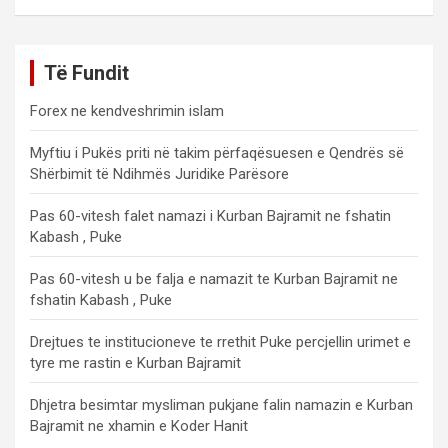
Të Fundit
Forex ne kendveshrimin islam
Myftiu i Pukës priti në takim përfaqësuesen e Qendrës së
Shërbimit të Ndihmës Juridike Parësore
Pas 60-vitesh falet namazi i Kurban Bajramit ne fshatin
Kabash , Puke
Pas 60-vitesh u be falja e namazit te Kurban Bajramit ne
fshatin Kabash , Puke
Drejtues te institucioneve te rrethit Puke percjellin urimet e
tyre me rastin e Kurban Bajramit
Dhjetra besimtar mysliman pukjane falin namazin e Kurban
Bajramit ne xhamin e Koder Hanit