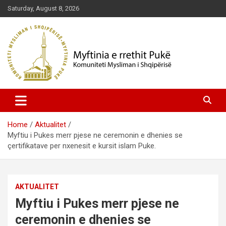
Skip
Saturday, August 8, 2026
to
content
Komuniteti Mysliman i Shqipërisë
Myftinia Pukë | Faqja Zyrtare
Home
Aktualitet
Myftiu i Pukes merr pjese ne ceremonin e dhenies se
çertifikatave per nxenesit e kursit islam Puke.
AKTUALITET
Myftiu i Pukes merr pjese ne
ceremonin e dhenies se