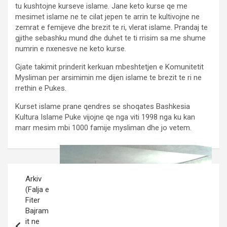
tu kushtojne kurseve islame. Jane keto kurse qe me
mesimet islame ne te cilat jepen te arrin te kultivojne ne
zemrat e femijeve dhe brezit te ri, vlerat islame. Prandaj te
gjithe sebashku mund dhe duhet te ti rrisim sa me shume
numrin e nxenesve ne keto kurse.
Gjate takimit prinderit kerkuan mbeshtetjen e Komunitetit
Mysliman per arsimimin me dijen islame te brezit te ri ne
rrethin e Pukes.
Kurset islame prane qendres se shoqates Bashkesia
Kultura Islame Puke vijojne qe nga viti 1998 nga ku kan
marr mesim mbi 1000 famije mysliman dhe jo vetem.
Post
Arkiv
navigation
(Falja e
Fiter
Bajram
it ne