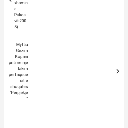
xhamin
e
Pukes,
viti200
5)
Myftiu
Gezim
Kopani
priti ne nje
takim
perfaqsue
sit e
shoqates
“Perpjekje
”