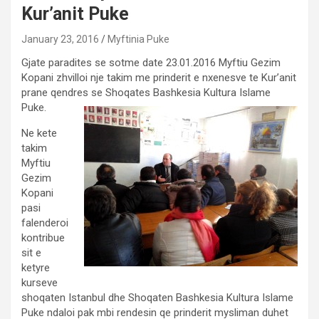
Kur’anit Puke
January 23, 2016
Myftinia Puke
Gjate paradites se sotme date 23.01.2016 Myftiu Gezim
Kopani zhvilloi nje takim me prinderit e nxenesve te Kur’anit
prane qendres se Shoqates Bashkesia Kultura Islame
Puke.
Ne kete
takim
Myftiu
Gezim
Kopani
pasi
falenderoi
kontribue
sit e
ketyre
kurseve
shoqaten Istanbul dhe Shoqaten Bashkesia Kultura Islame
Puke ndaloi pak mbi rendesin qe prinderit mysliman duhet