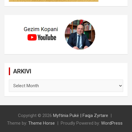
ARKIVI
ARKIVI
Copyright © 2026
Myftinia Pukë | Faqja Zyrtare
Theme by:
Theme Horse
Proudly Powered by:
WordPress