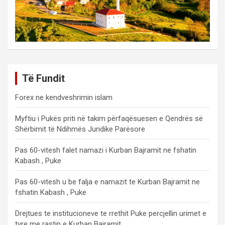
Të Fundit
Forex ne kendveshrimin islam
Myftiu i Pukës priti në takim përfaqësuesen e Qendrës së
Shërbimit të Ndihmës Juridike Parësore
Pas 60-vitesh falet namazi i Kurban Bajramit ne fshatin
Kabash , Puke
Pas 60-vitesh u be falja e namazit te Kurban Bajramit ne
fshatin Kabash , Puke
Drejtues te institucioneve te rrethit Puke percjellin urimet e
tyre me rastin e Kurban Bajramit