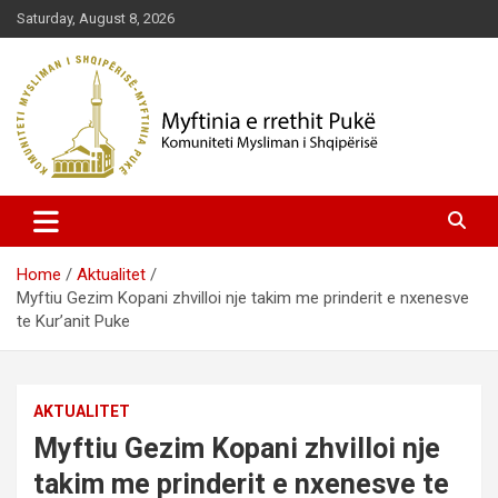
Skip
Saturday, August 8, 2026
to
content
Komuniteti Mysliman i Shqipërisë
Myftinia Pukë | Faqja Zyrtare
Home
Aktualitet
Myftiu Gezim Kopani zhvilloi nje takim me prinderit e nxenesve
te Kur’anit Puke
AKTUALITET
Myftiu Gezim Kopani zhvilloi nje
takim me prinderit e nxenesve te