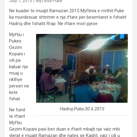
July 1, 2015
Myftinia Puke
Ne kuader te muajit Ramazan 2015 Myftinia e rrethit Puke
ka mundesuar shtrimin e nje iftare per besimtaret e fshatit
Hadroj dhe fshatit Rrap. Ne iftare mori pjese
Myftiu i
Pukes
Gezim
Kopani i
cili pa
kaluar nje
muaj u
rikthye
perseri ne
kete
fshat.
Hadroj-Puke;30.6.2015
Ne fund
te iftarit
Myftiu
Gezim Kopani pasi beri duan e iftarit mbajti nje vaiz mbi
vlerat e muajit Ramazan dhe nates se Kadrit, vaiz i cili u