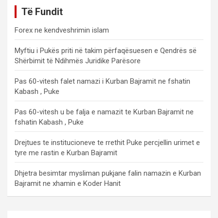
Të Fundit
Forex ne kendveshrimin islam
Myftiu i Pukës priti në takim përfaqësuesen e Qendrës së
Shërbimit të Ndihmës Juridike Parësore
Pas 60-vitesh falet namazi i Kurban Bajramit ne fshatin
Kabash , Puke
Pas 60-vitesh u be falja e namazit te Kurban Bajramit ne
fshatin Kabash , Puke
Drejtues te institucioneve te rrethit Puke percjellin urimet e
tyre me rastin e Kurban Bajramit
Dhjetra besimtar mysliman pukjane falin namazin e Kurban
Bajramit ne xhamin e Koder Hanit