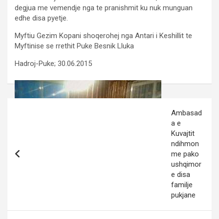
degjua me vemendje nga te pranishmit ku nuk munguan
edhe disa pyetje.
Myftiu Gezim Kopani shoqerohej nga Antari i Keshillit te
Myftinise se rrethit Puke Besnik Lluka
Hadroj-Puke; 30.06.2015
Post
Ambasad
navigation
a e
Kuvajtit
ndihmon
me pako
ushqimor
e disa
familje
pukjane