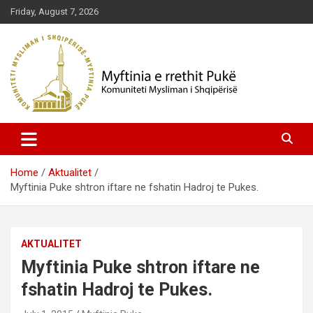
Skip
Friday, August 7, 2026
to
content
Komuniteti Mysliman i Shqipërisë
Myftinia Pukë | Faqja Zyrtare
Home
Aktualitet
Myftinia Puke shtron iftare ne fshatin Hadroj te Pukes.
AKTUALITET
Myftinia Puke shtron iftare ne
fshatin Hadroj te Pukes.