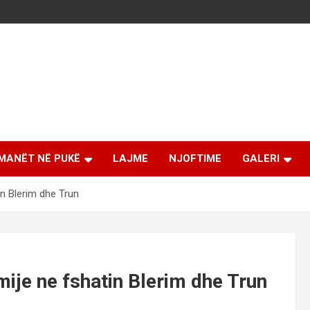
MANËT NË PUKË
LAJME
NJOFTIME
GALERI
in Blerim dhe Trun
ije ne fshatin Blerim dhe Trun