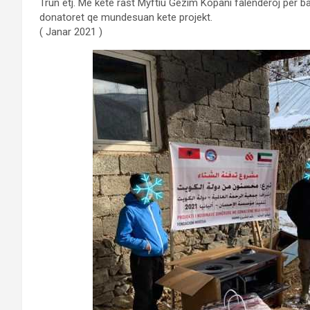
Trun etj. Me kete rast Myftiu Gezim Kopani falenderoj per b
donatoret qe mundesuan kete projekt.
( Janar 2021 )