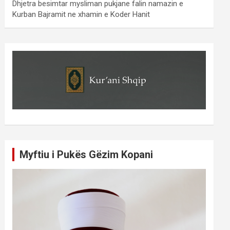
Dhjetra besimtar mysliman pukjane falin namazin e
Kurban Bajramit ne xhamin e Koder Hanit
Myftiu i Pukës Gëzim Kopani