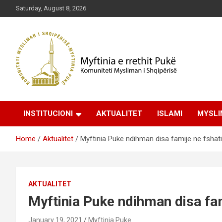
Skip
Saturday, August 8, 2026
to
content
Komuniteti Mysliman i Shqipërisë
Myftinia Pukë | Faqja
INSTITUCIONI
AKTUALITET
ISLAMI
MYSLI
Zyrtare
Home
Aktualitet
Myftinia Puke ndihman disa famije ne fshat
AKTUALITET
Myftinia Puke ndihman disa fam
January 19, 2021
Myftinia Puke