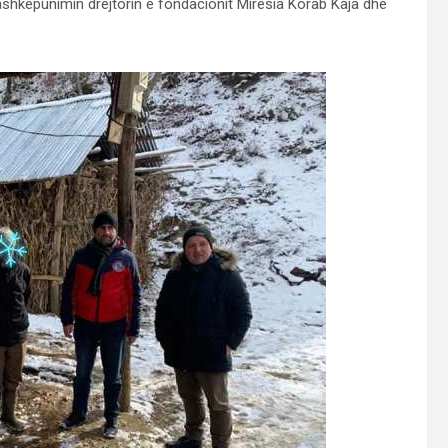
ashkepunimin drejtorin e fondacionit Miresia Korab Kaja dhe