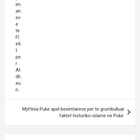
im
an
ev
e
te
Fl
eti
t
pe
r
At
dh
eu
n.
Myftinia Puke apel besimtareve per te grumbulluar
faktet historiko-islame ne Puke.