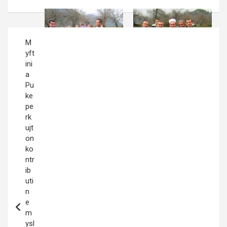
Post
M
navigation
yft
ini
a
Pu
ke
pe
rk
ujt
on
ko
ntr
ib
uti
n
e
m
ysl