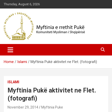
Skip
Thursday, August 6, 2026
to
content
Komuniteti Mysliman i Shqipërisë
Myftinia Pukë | Faqja Zyrtare
Home
Islami
Myftinia Pukë aktivitet ne Flet. (fotografi)
ISLAMI
Myftinia Pukë aktivitet ne Flet.
(fotografi)
November 29, 2014
Myftinia Puke