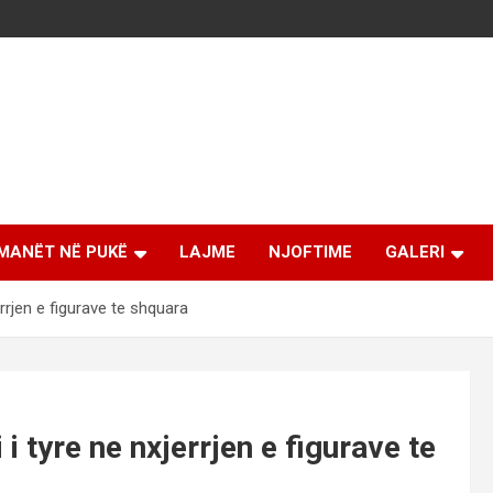
MANËT NË PUKË
LAJME
NJOFTIME
GALERI
errjen e figurave te shquara
 i tyre ne nxjerrjen e figurave te