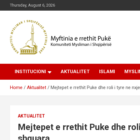
Skip
Thursday, August 6, 2026
to
content
Komuniteti Mysliman i Shqipërisë
Myftinia Pukë | Faqja
INSTITUCIONI
AKTUALITET
ISLAMI
MYSLI
Zyrtare
Home
Aktualitet
Mejtepet e rrethit Puke dhe roli i tyre ne nxj
AKTUALITET
Mejtepet e rrethit Puke dhe roli
shquara