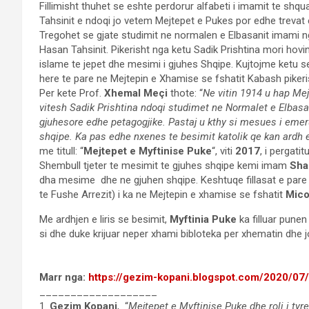
Fillimisht thuhet se eshte perdorur alfabeti i imamit te shqu
Tahsinit e ndoqi jo vetem Mejtepet e Pukes por edhe trevat e
Tregohet se gjate studimit ne normalen e Elbasanit imami
Hasan Tahsinit. Pikerisht nga ketu Sadik Prishtina mori ho
islame te jepet dhe mesimi i gjuhes Shqipe. Kujtojme ketu 
here te pare ne Mejtepin e Xhamise se fshatit Kabash pikeri
Per kete Prof.
Xhemal Meçi
thote: “
Ne vitin 1914 u hap Me
vitesh Sadik Prishtina ndoqi studimet ne Normalet e Elbasani
gjuhesore edhe petagogjike. Pastaj u kthy si mesues i em
shqipe. Ka pas edhe nxenes te besimit katolik qe kan ardh
me titull: “
Mejtepet e Myftinise Puke
“, viti
2017
, i pergati
Shembull tjeter te mesimit te gjuhes shqipe kemi imam
Sha
dha mesime dhe ne gjuhen shqipe. Keshtuqe fillasat e pare s
te Fushe Arrezit) i ka ne Mejtepin e xhamise se fshatit
Mico
Me ardhjen e liris se besimit,
Myftinia Puke
ka filluar punen
si dhe duke krijuar neper xhami bibloteka per xhematin dhe 
Marr nga:
https://gezim-kopani.blogspot.com/2020/07/m
___________________
1.
Gezim Kopani
, “
Mejtepet e Myftinise Puke dhe roli i tyr