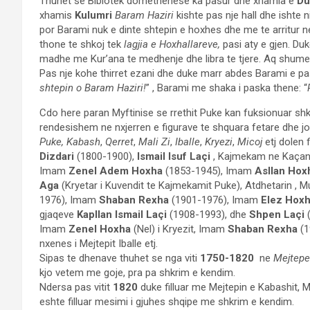
Thuhet se Biblotek domethenese ka pasur dhe xhamia e
Du
xhamis
Kulumri
Baram Haziri
kishte pas nje hall dhe ishte 
por Barami nuk e dinte shtepin e hoxhes dhe me te arritur 
thone te shkoj tek
lagjia e Hoxhallareve,
pasi aty e gjen. Du
madhe me Kur’ana te medhenje dhe libra te tjere. Aq shume i
Pas nje kohe thirret ezani dhe duke marr abdes Barami e 
shtepin o Baram Haziri!
” , Barami me shaka i paska thene: “
Cdo here paran Myftinise se rrethit Puke kan fuksionuar shkol
rendesishem ne nxjerren e figurave te shquara fetare dhe jo
Puke,
Kabash
,
Qerret
,
Mali Zi
,
Iballe
,
Kryezi
,
Micoj
etj dolen 
Dizdari
(1800-1900),
Ismail Isuf Laçi
, Kajmekam ne Kaçan
Imam
Zenel Adem Hoxha
(1853-1945), Imam
Asllan Hox
Aga
(Kryetar i Kuvendit te Kajmekamit Puke), Atdhetarin , 
1976), Imam
Shaban Rexha
(1901-1976), Imam
Elez Hox
gjaqeve
Kapllan Ismail Laçi
(1908-1993), dhe
Shpen Laçi
(
Imam
Zenel Hoxha
(Nel) i Kryezit, Imam
Shaban Rexha
(1
nxenes i Mejtepit Iballe etj.
Sipas te dhenave thuhet se nga viti
1750-1820
ne
Mejtepe
kjo vetem me goje, pra pa shkrim e kendim.
Ndersa pas vitit
1820
duke filluar me Mejtepin e Kabashit, M
eshte filluar mesimi i gjuhes shqipe me shkrim e kendim.