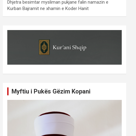
Dhjetra besimtar mysliman pukjane falin namazin e
Kurban Bajramit ne xhamin e Koder Hanit
Myftiu i Pukës Gëzim Kopani