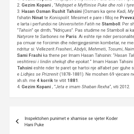
2.
Gezim Kopani
, “
Mejtepet e Myftinise Puke dhe roli i tyr
3.
Hasan Osman Rushit Tahsini
(Osmani ka qene
Kadi,
Myf
fshatin
Ninat
te
Konispolit
. Mesimet e pare i filloj ne
Preve
e larta i perfundoi ne
Universitetin Fatih
ne
Stamboll
. Per s
“
Tahsin
” qe dmth; “Ndriçues”. Pas studime ne Stamboll ai k
Natyrore
te
Sarbones
ne
Paris
. Ai eshte nje nder personalit
pa cmuar ne forcimin dhe ndergjegjesimin kombetar, ne mes
ndritur si: Vellezerit
Frasheri
,
Abdyli
,
Mehmeti
,
Tosumi
,
Nai
Sami Frashi
ka thene per Imam Hasan Tahsinin: “
Hasan Tah
veshtiresi i lindin shekujt dhe epokat.
” Imam Hasan Tahsini u 
Tahsini
eshte nder te paret qe hartoi nje alfabet per gjuhe
e
Lidhjes se Prizrenit
(1878-1881). Ne moshen 69 vjecare ne
xh.sh. me
4 korrik
te vitit
1881
.
4.
Gezim Kopani
, “
Jeta e imam Shaban Rexha
“, viti 2012.
Post
Inspektohen punimet e xhamise se vjeter Koder
navigation
Hani Puke