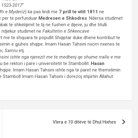
e 1523-2017
“
ti
e
Myderiz
) ka pas lindi me
7 prill te vitit 1811
ne
z
per te perfunduar
Medresen e Shkodres
. Ndersa studimet
hkak te shkelqimit te tij ne fushen e dijeve, ju dhe titulli
a ndjekur studimet ne
Fakultetin e Shkencave
et me te shquara te popullit Shqiptar duke dhene kontribut te
imin e gjuhes shqipe. Imam Hasan Tahsini nxorri nxenes te
mi
,
Samiu
etj.
sini ishte nga njerezit me te medhenj qe shume rralle e me
be rektori i pare i universitetit te Stambollit.
Hasan
 shqipe. Imam Hasan Tahsini ishte nga te paret ne themelimin
 Stamboll Imam Hasan Tahsini i dorezoj shpirtin Allahut
Vlera e 10 ditëve të Dhul Hixhes