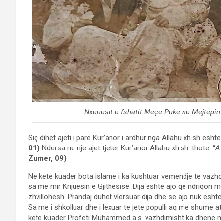
Nxenesit e fshatit Meçe Puke ne Mejtepin e
Siç dihet ajeti i pare Kur’anor i ardhur nga Allahu xh.sh eshte:
01)
Ndersa ne nje ajet tjeter Kur’anor Allahu xh.sh. thote: “
A
Zumer, 09)
Ne kete kuader bota islame i ka kushtuar vemendje te vazhdu
sa me mir Krijuesin e Gjithesise. Dija eshte ajo qe ndriqon 
zhvillohesh. Prandaj duhet vlersuar dija dhe se ajo nuk esht
Sa me i shkolluar dhe i lexuar te jete populli aq me shume at
kete kuader Profeti Muhammed a.s. vazhdimisht ka dhene mes