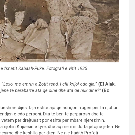
 fshatit Kabash-Puke. Fotografi e vitit 1935
 “
Lexo, me emrin e Zotit tend, i cili krijoi cdo gje.
”
(El Alak,
 jane te barabarte ata qe dine dhe ata qe nuk dine?”
(Ez
eshme dijes. Dija eshte ajo qe ndriçon rrugen per ta njohur
mendjen e cdo personi. Dija te ben te perparosh dhe te
e vetem per drejtuesit por eshte per mbare njerezimin.
a njohin Krijuesin e tyre, dhe aq me mir do ta jetojne jeten. Ne
ime dhe keshilla per dijen. Ne nje hadith Profeti