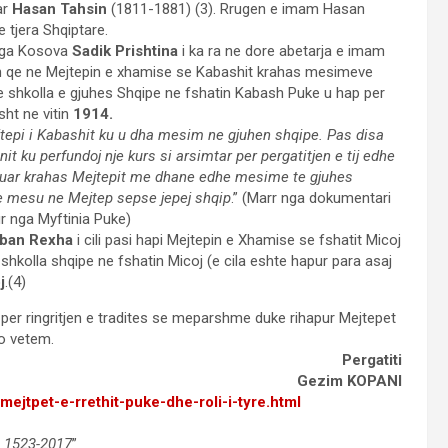
ar
Hasan Tahsin
(1811-1881) (3). Rrugen e imam Hasan
 tjera Shqiptare.
 nga Kosova
Sadik Prishtina
i ka ra ne dore abetarja e imam
vin qe ne Mejtepin e xhamise se Kabashit krahas mesimeve
se shkolla e gjuhes Shqipe ne fshatin Kabash Puke u hap per
sht ne vitin
1914.
jtepi i Kabashit ku u dha mesim ne gjuhen shqipe. Pas disa
t ku perfundoj nje kurs si arsimtar per pergatitjen e tij edhe
eruar krahas Mejtepit me dhane edhe mesime te gjuhes
 e mesu ne Mejtep sepse jepej shqip
.” (Marr nga dokumentari
tur nga Myftinia Puke)
ban Rexha
i cili pasi hapi Mejtepin e Xhamise se fshatit Micoj
hkolla shqipe ne fshatin Micoj (e cila eshte hapur para asaj
j
.(4)
 per ringritjen e tradites se meparshme duke rihapur Mejtepet
jo vetem.
Pergatiti
Gezim KOPANI
ejtpet-e-rrethit-puke-dhe-roli-i-tyre.html
e 1523-2017
”