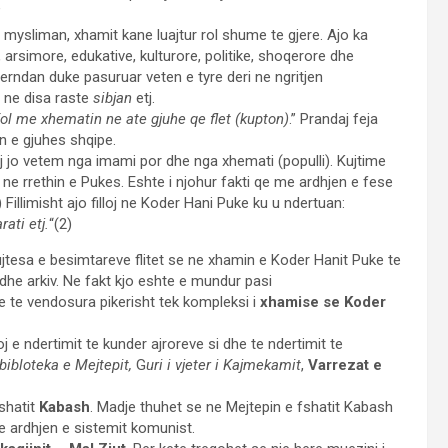
”
e mysliman, xhamit kane luajtur rol shume te gjere. Ajo ka
, arsimore, edukative, kulturore, politike, shoqerore dhe
hperndan duke pasuruar veten e tyre deri ne ngritjen
 ne disa raste
sibjan
etj.
ol me xhematin ne ate gjuhe qe flet (kupton)
.” Prandaj feja
en e gjuhes shqipe.
ej jo vetem nga imami por dhe nga xhemati (populli). Kujtime
e rrethin e Pukes. Eshte i njohur fakti qe me ardhjen e fese
1) Fillimisht ajo filloj ne Koder Hani Puke ku u ndertuan:
ati etj.
“(2)
jtesa e besimtareve flitet se ne xhamin e Koder Hanit Puke te
dhe arkiv. Ne fakt kjo eshte e mundur pasi
 te vendosura pikerisht tek kompleksi i
xhamise se Koder
 e ndertimit te kunder ajroreve si dhe te ndertimit te
bibloteka e Mejtepit,
G
uri i vjeter i Kajmekamit
,
Varrezat e
shatit
Kabash
. Madje thuhet se ne Mejtepin e fshatit Kabash
me ardhjen e sistemit komunist.