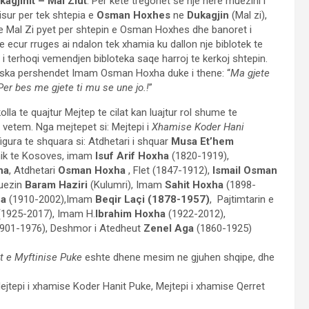
kagjinit – Mal Ziut
. Per kete tregohet se nje here muezini i
nisur per tek shtepia e
Osman Hoxhes
ne
Dukagjin
(Mal zi),
ne Mal Zi pyet per shtepin e Osman Hoxhes dhe banoret i
ke ecur rruges ai ndalon tek xhamia ku dallon nje biblotek te
 terhoqi vemendjen bibloteka saqe harroj te kerkoj shtepin.
paska pershendet Imam Osman Hoxha duke i thene: “
Ma gjete
Per bes me gjete ti mu se une jo.!
”
la te quajtur Mejtep te cilat kan luajtur rol shume te
 vetem. Nga mejtepet si: Mejtepi i
Xhamise Koder Hani
figura te shquara si: Atdhetari i shquar
Musa Et’hem
ik te Kosoves, imam
Isuf Arif Hoxha
(1820-1919),
ha
, Atdhetari
Osman Hoxha
, Flet (1847-1912),
Ismail Osman
Muezin
Baram Haziri
(Kulumri), Imam
Sahit Hoxha
(1898-
ha
(1910-2002),Imam
Beqir Laçi (1878-1957)
, Pajtimtarin e
1925-2017), Imam H.
Ibrahim Hoxha
(1922-2012),
901-1976), Deshmor i Atedheut
Zenel Aga
(1860-1925)
t e Myftinise Puke
eshte dhene mesim ne gjuhen shqipe, dhe
ejtepi i xhamise Koder Hanit Puke, Mejtepi i xhamise Qerret