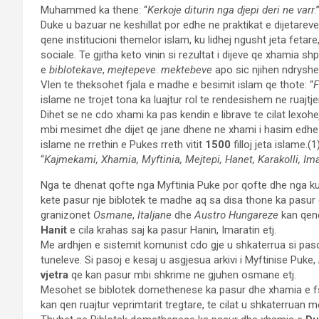
Muhammed ka thene: “
Kerkoje diturin nga djepi deri ne varr
.
Duke u bazuar ne keshillat por edhe ne praktikat e dijetarev
qene institucioni themelor islam, ku lidhej ngusht jeta fetare
sociale. Te gjitha keto vinin si rezultat i dijeve qe xhamia s
e
biblotekave
,
mejtepeve
.
mektebeve
apo sic njihen ndryshe
Vlen te theksohet fjala e madhe e besimit islam qe thote: “
F
islame ne trojet tona ka luajtur rol te rendesishem ne ruajtj
Dihet se ne cdo xhami ka pas kendin e librave te cilat lexoh
mbi mesimet dhe dijet qe jane dhene ne xhami i hasim edhe n
islame ne rrethin e Pukes rreth vitit
1500
filloj jeta islame.(
“
Kajmekami, Xhamia, Myftinia, Mejtepi, Hanet, Karakolli, Imar
Nga te dhenat qofte nga Myftinia Puke por qofte dhe nga ku
kete pasur nje biblotek te madhe aq sa disa thone ka pasur 
granizonet
Osmane
,
Italjane
dhe
Austro Hungareze
kan qene
Hanit
e cila krahas saj ka pasur Hanin, Imaratin etj.
Me ardhjen e sistemit komunist cdo gje u shkaterrua si pasoj
tuneleve. Si pasoj e kesaj u asgjesua arkivi i Myftinise Puke,
vjetra
qe kan pasur mbi shkrime ne gjuhen osmane etj.
Mesohet se biblotek domethenese ka pasur dhe xhamia e f
kan qen ruajtur veprimtarit tregtare, te cilat u shkaterruan 