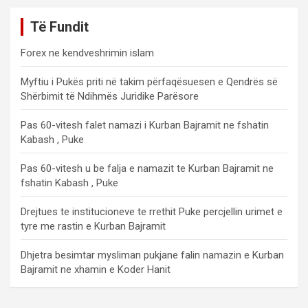
Të Fundit
Forex ne kendveshrimin islam
Myftiu i Pukës priti në takim përfaqësuesen e Qendrës së
Shërbimit të Ndihmës Juridike Parësore
Pas 60-vitesh falet namazi i Kurban Bajramit ne fshatin
Kabash , Puke
Pas 60-vitesh u be falja e namazit te Kurban Bajramit ne
fshatin Kabash , Puke
Drejtues te institucioneve te rrethit Puke percjellin urimet e
tyre me rastin e Kurban Bajramit
Dhjetra besimtar mysliman pukjane falin namazin e Kurban
Bajramit ne xhamin e Koder Hanit