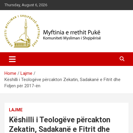
Skip
Thursday, August 6, 2026
to
content
Komuniteti Mysliman i Shqipërisë
Myftinia Pukë | Faqja Zyrtare
Home
Lajme
Këshilli i Teologëve përcakton Zekatin, Sadakanë e Fitrit dhe
Fidjen për 2017-ën
LAJME
Këshilli i Teologëve përcakton
Zekatin, Sadakanë e Fitrit dhe