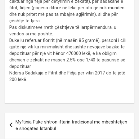
caktuar nga feja për detyrimin e zekatit), për sadakanë e
fitrit, fidjen (pagesa ditore në lekë për ata që nuk munden
dhe nuk pritet më pas ta mbajnë agjërimin), si dhe për
çësh
tje të tjera.
Pas diskutimeve rreth çështjeve të lartpërmendura, u
vendos si më poshtë:
Duke iu referuar floririt (në masën 85 gramë), personi i cili
gjatë një viti ka minimalisht dhe jashtë nevojave bazike të
depozituar për një vit hënor 470000 lekë, e ka obligim
dhënien e zekatit në masën 2.5% ose 1/40 të pasurisë së
depozituar.
Ndërsa Sadakaja e Fitrit dhe Fidja për vitin 2017 do të jetë
200 lekë.
Post
Myftinia Puke shtron iftarin tradicional me mbeshtetjen
navigation
e shoqates Istanbul