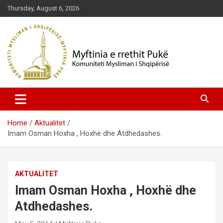
Skip
Thursday, August 6, 2026
to
content
Komuniteti Mysliman i Shqipërisë
Myftinia Pukë | Faqja Zyrtare
Home
Aktualitet
Imam Osman Hoxha , Hoxhë dhe Atdhedashes.
AKTUALITET
Imam Osman Hoxha , Hoxhë dhe
Atdhedashes.