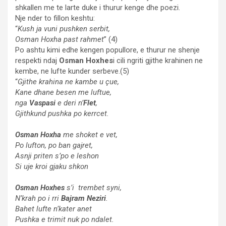
shkallen me te larte duke i thurur kenge dhe poezi.
Nje nder to fillon keshtu:
“
Kush ja vuni pushken serbit,
Osman Hoxha past rahmet
” (4)
Po ashtu kimi edhe kengen popullore, e thurur ne shenje
respekti ndaj
Osman Hoxhes
i cili ngriti gjithe krahinen ne
kembe, ne lufte kunder serbeve.(5)
“
Gjithe krahina ne kambe u çue,
Kane dhane besen me luftue,
nga
Vaspasi
e deri n’
Flet
,
Gjithkund pushka po kerrcet.
Osman Hoxha
me shoket e vet,
Po lufton, po ban gajret,
Asnji priten s’po e leshon
Si uje kroi gjaku shkon
Osman Hoxhes
s’i trembet syni,
N’krah po i rri
Bajram Neziri
.
Bahet lufte n’kater anet
Pushka e trimit nuk po ndalet.