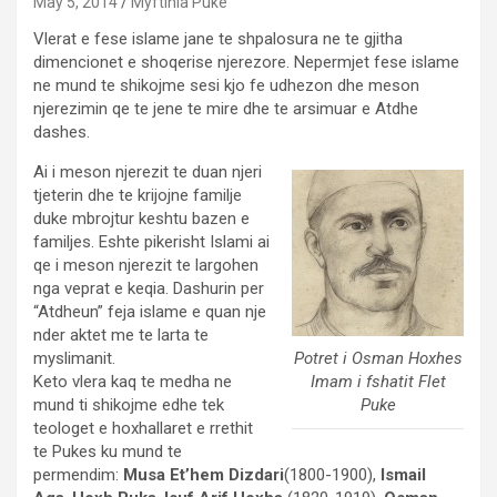
May 5, 2014
Myftinia Puke
Vlerat e fese islame jane te shpalosura ne te gjitha
dimencionet e shoqerise njerezore. Nepermjet fese islame
ne mund te shikojme sesi kjo fe udhezon dhe meson
njerezimin qe te jene te mire dhe te arsimuar e Atdhe
dashes.
Ai i meson njerezit te duan njeri
tjeterin dhe te krijojne familje
duke mbrojtur keshtu bazen e
familjes. Eshte pikerisht Islami ai
qe i meson njerezit te largohen
nga veprat e keqia. Dashurin per
“Atdheun” feja islame e quan nje
nder aktet me te larta te
Potret i Osman Hoxhes
myslimanit.
Imam i fshatit Flet
Keto vlera kaq te medha ne
Puke
mund ti shikojme edhe tek
teologet e hoxhallaret e rrethit
te Pukes ku mund te
permendim:
Musa Et’hem Dizdari
(1800-1900),
Ismail