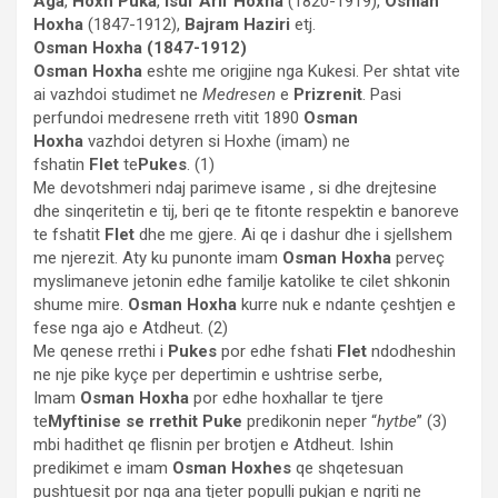
Aga
,
Hoxh Puka
,
Isuf Arif Hoxha
(1820-1919),
Osman
Hoxha
(1847-1912),
Bajram Haziri
etj.
Osman Hoxha (1847-1912)
Osman Hoxha
eshte me origjine nga Kukesi. Per shtat vite
ai vazhdoi studimet ne
Medresen
e
Prizrenit
. Pasi
perfundoi medresene rreth vitit 1890
Osman
Hoxha
vazhdoi detyren si Hoxhe (imam) ne
fshatin
Flet
te
Pukes
. (1)
Me devotshmeri ndaj parimeve isame , si dhe drejtesine
dhe sinqeritetin e tij, beri qe te fitonte respektin e banoreve
te fshatit
Flet
dhe me gjere. Ai qe i dashur dhe i sjellshem
me njerezit. Aty ku punonte imam
Osman Hoxha
perveç
myslimaneve jetonin edhe familje katolike te cilet shkonin
shume mire.
Osman Hoxha
kurre nuk e ndante çeshtjen e
fese nga ajo e Atdheut. (2)
Me qenese rrethi i
Pukes
por edhe fshati
Flet
ndodheshin
ne nje pike kyçe per depertimin e ushtrise serbe,
Imam
Osman Hoxha
por edhe hoxhallar te tjere
te
Myftinise se rrethit Puke
predikonin neper “
hytbe
” (3)
mbi hadithet qe flisnin per brotjen e Atdheut. Ishin
predikimet e imam
Osman Hoxhes
qe shqetesuan
pushtuesit por nga ana tjeter populli pukjan e ngriti ne