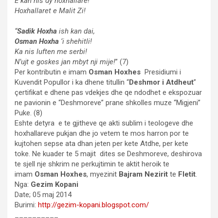
E kan nis dy hoxhallare!
Hoxhallaret e Malit Zi!
“
Sadik Hoxha
ish kan dai,
Osman Hoxha
‘i shehitli!
Ka nis luften me serbi!
N’ujt e goskes jan mbyt nji mije!
” (7)
Per kontributin e imam
Osman Hoxhes
Presidiumi i
Kuvendit Popullor i ka dhene titullin “
Deshmor i Atdheut
”
çertifikat e dhene pas vdekjes dhe qe ndodhet e ekspozuar
ne pavionin e “Deshmoreve” prane shkolles muze “Migjeni”
Puke. (8)
Eshte detyra e te gjitheve qe akti sublim i teologeve dhe
hoxhallareve pukjan dhe jo vetem te mos harron por te
kujtohen sepse ata dhan jeten per kete Atdhe, per kete
toke. Ne kuader te 5 majit dites se Deshmoreve, deshirova
te sjell nje shkrim ne perkujtimin te aktit heroik te
imam
Osman Hoxhes
, myezinit
Bajram Nezirit
te
Fletit
.
Nga:
Gezim Kopani
Date; 05 maj 2014
Burimi:
http://gezim-kopani.blogspot.com/
__________