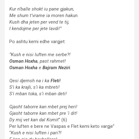
Kur n’balle shokt iu pane gjakun,
Me shum t’vrame ia moren hakun.
Kush dha jeten per vend te tij,
I kendojme per jete lavdi!”
Po ashtu kemi edhe vargjet:
“Kush e nisi luften me serbe?!
Osman Hoxha
, past rahmet!
Osman Hoxha
e
Bajram Neziri
.
Qesi djemsh na i ka
Fleti
!
S’i ka krajli, s’i ka mbreti!
S’i mban toka, s’i mban deti!
Gjasht taborre kan mbet prej heri!
Gjasht taborre kan mbet pre ‘i dit!
Dy mij vet kan dal Komit
” (6)
Per luften e bere ne Vaspas e Flet kemi keto vargje”
“
Kush e nisi luften i pari?!