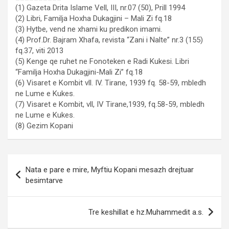
(1) Gazeta Drita Islame Vell, III, nr.07 (50), Prill 1994
(2) Libri, Familja Hoxha Dukagjini – Mali Zi fq.18
(3) Hytbe, vend ne xhami ku predikon imami.
(4) Prof.Dr. Bajram Xhafa, revista “Zani i Nalte” nr.3 (155)
fq.37, viti 2013
(5) Kenge qe ruhet ne Fonoteken e Radi Kukesi. Libri
“Familja Hoxha Dukagjini-Mali Zi” fq.18
(6) Visaret e Kombit vll. IV. Tirane, 1939 fq. 58-59, mbledh
ne Lume e Kukes.
(7) Visaret e Kombit, vll, IV Tirane,1939, fq.58-59, mbledh
ne Lume e Kukes.
(8) Gezim Kopani
Post
Nata e pare e mire, Myftiu Kopani mesazh drejtuar
navigation
besimtarve
Tre keshillat e hz.Muhammedit a.s.