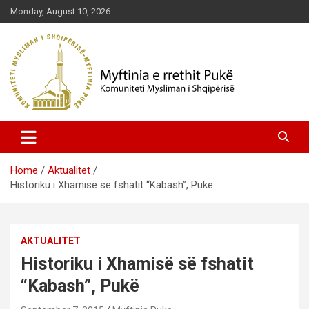
Skip
Monday, August 10, 2026
to
content
Komuniteti Mysliman i Shqipërisë
Myftinia Pukë | Faqja Zyrtare
Home
Aktualitet
Historiku i Xhamisë së fshatit “Kabash”, Pukë
AKTUALITET
Historiku i Xhamisë së fshatit
“Kabash”, Pukë