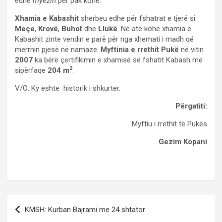
edhe
myezin
për pak kohë.
Xhamia e Kabashit
sherbeu edhe për fshatrat e tjerë si:
Meçe
,
Krovë
,
Buhot
dhe
Llukë
. Në atë kohë xhamia e
Kabashit zinte vendin e parë për nga xhemati i madh që
merrnin pjesë në namaze.
Myftinia e rrethit Pukë
në vitin
2007
ka bërë çertifikimin e xhamisë së fshatit Kabash me
2
sipërfaqe
204 m
.
V/O: Ky eshte historik i shkurter.
Përgatiti:
Myftiu i rrethit të Pukës
Gezim Kopani
Post
KMSH: Kurban Bajrami me 24 shtator
navigation