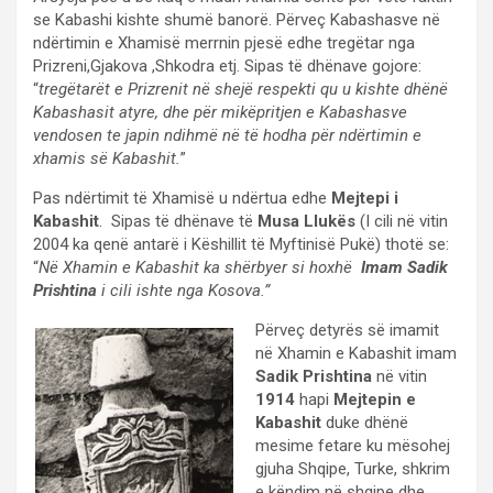
se Kabashi kishte shumë banorë. Përveç Kabashasve në
ndërtimin e Xhamisë merrnin pjesë edhe tregëtar nga
Prizreni,Gjakova ,Shkodra etj. Sipas të dhënave gojore:
“
tregëtarët e Prizrenit në shejë respekti qu u kishte dhënë
Kabashasit atyre, dhe për mikëpritjen e Kabashasve
vendosen te japin ndihmë në të hodha për ndërtimin e
xhamis së Kabashit.
”
Pas ndërtimit të Xhamisë u ndërtua edhe
Mejtepi i
Kabashit
. Sipas të dhënave të
Musa Llukës
(I cili në vitin
2004 ka qenë antarë i Këshillit të Myftinisë Pukë) thotë se:
“
Në Xhamin e Kabashit ka shërbyer si hoxhë
Imam Sadik
Prishtina
i cili ishte nga Kosova.”
Përveç detyrës së imamit
në Xhamin e Kabashit imam
Sadik Prishtina
në vitin
1914
hapi
Mejtepin e
Kabashit
duke dhënë
mesime fetare ku mësohej
gjuha Shqipe, Turke, shkrim
e këndim në shqipe dhe