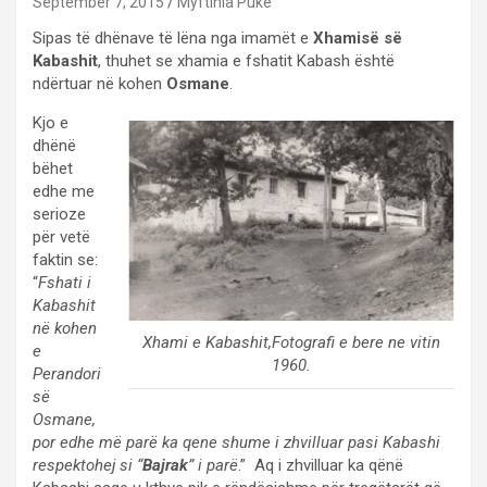
September 7, 2015
Myftinia Puke
Sipas të dhënave të lëna nga imamët e
Xhamisë së
Kabashit
, thuhet se xhamia e fshatit Kabash është
ndërtuar në kohen
Osmane
.
Kjo e
dhënë
bëhet
edhe me
serioze
për vetë
faktin se:
“
Fshati i
Kabashit
në kohen
Xhami e Kabashit,Fotografi e bere ne vitin
e
1960.
Perandori
së
Osmane,
por edhe më parë ka qene shume i zhvilluar pasi Kabashi
respektohej si “
Bajrak
” i parë
.” Aq i zhvilluar ka qënë