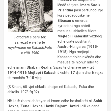
lëndë të tjera.
Imam Sadik
Prishtina
pasi përfundoi një
kurs pedagogjike ne
Elbasan
u emërua
zyrtarisht nga shteti
mesues i shkolles fillore.
Mejtepi i Kabashit
vazhdoj
Fotografi e bere tek
edhe gjate pushtimit
varrezat e vjetra te
Austro-Hungares (
1915-
myslimane ne Kabash,Foto
1918
). Nga mejtepi i
e vitit 1960
Kabashit dolën nxënës dhe
mesues të njohur ndër to
edhe imam
Shaban Rexha
. Sipas të dhënave në vitet
1914-1916
Mejtepi i Kabashit
kishte
17
djem dhe
6
vajza
të moshës
7-15
vjeç.
(S.Sinani, 60-vjet shkollë shqipe në Kabash, Puka dhe
shkolla, 1978 fq.92)
Në këtë xhami shërbyen si imam edhe hoxhallarët si:
Sahit
Hoxha
,
Zenel Hoxha
,
Haxhi Bajram Haziri
i cili ka qenë