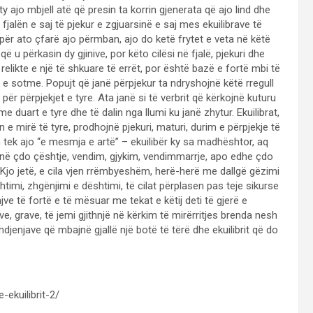
y ajo mbjell atë që presin ta korrin gjenerata që ajo lind dhe
fjalën e saj të pjekur e zgjuarsinë e saj mes ekuilibrave të
 për ato çfarë ajo përmban, ajo do ketë frytet e veta në këtë
ë u përkasin dy gjinive, por këto cilësi në fjalë, pjekuri dhe
relikte e një të shkuare të errët, por është bazë e fortë mbi të
e sotme. Popujt që janë përpjekur ta ndryshojnë këtë rregull
r përpjekjet e tyre. Ata janë si të verbrit që kërkojnë kuturu
 duart e tyre dhe të dalin nga llumi ku janë zhytur. Ekuilibrat,
 e mirë të tyre, prodhojnë pjekuri, maturi, durim e përpjekje të
 tek ajo “e mesmja e artë” – ekuilibër ky sa madhështor, aq
 në çdo çështje, vendim, gjykim, vendimmarrje, apo edhe çdo
ë. Kjo jetë, e cila vjen rrëmbyeshëm, herë-herë me dallgë gëzimi
htimi, zhgënjimi e dështimi, të cilat përplasen pas teje sikurse
ve të fortë e të mësuar me tekat e këtij deti të gjerë e
 grave, të jemi gjithnjë në kërkim të mirërritjes brenda nesh
 ndjenjave që mbajnë gjallë një botë të tërë dhe ekuilibrit që do
-ekuilibrit-2/