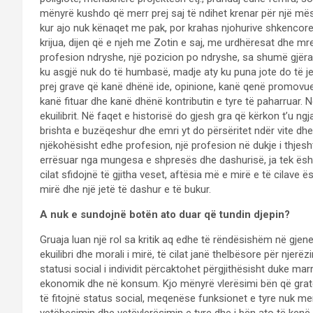
mënyrë kushdo që merr prej saj të ndihet krenar për një mësu
kur ajo nuk kënaqet me pak, por krahas njohurive shkencore,
krijua, dijen që e njeh me Zotin e saj, me urdhëresat dhe mre
profesion ndryshe, një pozicion po ndryshe, sa shumë gjëra k
ku asgjë nuk do të humbasë, madje aty ku puna jote do të je
prej grave që kanë dhënë ide, opinione, kanë qenë promovue
kanë fituar dhe kanë dhënë kontributin e tyre të paharruar. 
ekuilibrit. Në faqet e historisë do gjesh gra që kërkon t’u ngj
brishta e buzëqeshur dhe emri yt do përsëritet ndër vite dhe
njëkohësisht edhe profesion, një profesion në dukje i thjesh
errësuar nga mungesa e shpresës dhe dashurisë, ja tek ësht
cilat sfidojnë të gjitha veset, aftësia më e mirë e të cilave 
mirë dhe një jetë të dashur e të bukur.
A nuk e sundojnë botën ato duar që tundin djepin?
Gruaja luan një rol sa kritik aq edhe të rëndësishëm në gjeneri
ekuilibri dhe morali i mirë, të cilat janë thelbësore për njerëz
statusi social i individit përcaktohet përgjithësisht duke marr
ekonomik dhe në konsum. Kjo mënyrë vlerësimi bën që gratë
të fitojnë status social, meqenëse funksionet e tyre nuk me
vetëbesimin dhe vetëvlerësimin e tyre dhe i bën ato të kenë një