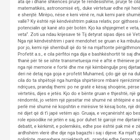
ata që i dhanë shkencës prurje të rëndësishme, prurje të cil
matematikës, astronomisë etj., duke vërtetuar edhe një herë 
e shenjtë. Mirëpo, nëse e keni vënë re, nuk kemi parë shumë e
vallë? Ky është një këndvështrim paksa relativ, por gjithse
potencialin që kanë ato për botën. Kjo ka shpjegimet e veta, 
veta”. Zoti ua ndau krijesave të Tij detyrat sipas dijes së Ve
Nga një këndvështrim i parë mendohet se gruan e ka mbuluar
por jo, kemi një shembull që do të na mjaftonte përgjithmon
Profetit a.s., e cila përfitoi nga dija e bashkëshortit të sa
thanë për të se ishte transmetuesja më e aftë e thënieve pr
nga një memorie e fortë dhe me një këmbëngulje prej dijetar
deri në detaj nga goja e profetit Muhamed, çdo gjë që na duhe
cila do ta shpëtojë nga humbja shpirtërore mbarë njerëzimin
ndriçues, prandaj themi: po ne gratë e kësaj shoqërie, përs
vërtetës, dijes e jetës. Kjo do e bënte gruan e thjeshtë, nj
rëndomtë, jo vetëm një pjesëtar më shumë në shtëpinë e sa
perlë më shumë në kopshtin e mirësive të kësaj bote, një dr
në dijet që di t’i japë vetëm ajo. Gruaja, e veçanërisht ajo b
role episodike në jetën e saj, por duhet të garojë me dijetar
debatit, e kërkimit, e polemikës, edhe pse është pak më e zë
ardhshëm vlerë dhe dije nga bagazhi i saj i dijeve. Ka mjaf
poliglote, menaxhere projektesh etj., prandaj edhe femra, so