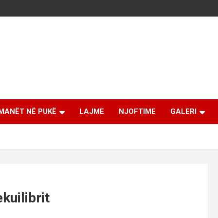
MANËT NË PUKË
LAJME
NJOFTIME
GALERI
kuilibrit