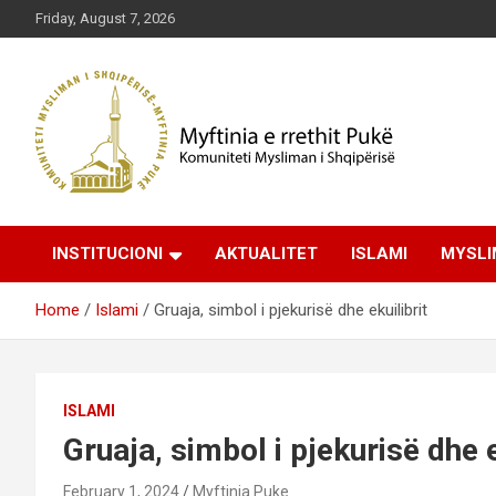
Skip
Friday, August 7, 2026
to
content
Komuniteti Mysliman i Shqipërisë
Myftinia Pukë | Faqja
INSTITUCIONI
AKTUALITET
ISLAMI
MYSLI
Zyrtare
Home
Islami
Gruaja, simbol i pjekurisë dhe ekuilibrit
ISLAMI
Gruaja, simbol i pjekurisë dhe e
February 1, 2024
Myftinia Puke