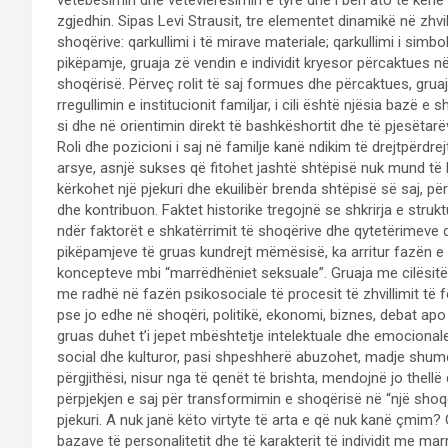
zgjedhin. Sipas Levi Strausit, tre elementet dinamikë në zhvi
shoqërive: qarkullimi i të mirave materiale; qarkullimi i simbo
pikëpamje, gruaja zë vendin e individit kryesor përcaktues n
shoqërisë. Përveç rolit të saj formues dhe përcaktues, grua
rregullimin e institucionit familjar, i cili është njësia bazë 
si dhe në orientimin direkt të bashkëshortit dhe të pjesëtarëve
Roli dhe pozicioni i saj në familje kanë ndikim të drejtpërdre
arsye, asnjë sukses që fitohet jashtë shtëpisë nuk mund të
kërkohet një pjekuri dhe ekuilibër brenda shtëpisë së saj, për
dhe kontribuon. Faktet historike tregojnë se shkrirja e str
ndër faktorët e shkatërrimit të shoqërive dhe qytetërimeve d
pikëpamjeve të gruas kundrejt mëmësisë, ka arritur fazën e s
koncepteve mbi “marrëdhëniet seksuale”. Gruaja me cilësitë e
me radhë në fazën psikosociale të procesit të zhvillimit të
pse jo edhe në shoqëri, politikë, ekonomi, biznes, debat apo
gruas duhet t’i jepet mbështetje intelektuale dhe emocionale
social dhe kulturor, pasi shpeshherë abuzohet, madje shum
përgjithësi, nisur nga të qenët të brishta, mendojnë jo the
përpjekjen e saj për transformimin e shoqërisë në “një shoqër
pjekuri. A nuk janë këto virtyte të arta e që nuk kanë çmim
bazave të personalitetit dhe të karakterit të individit me ma