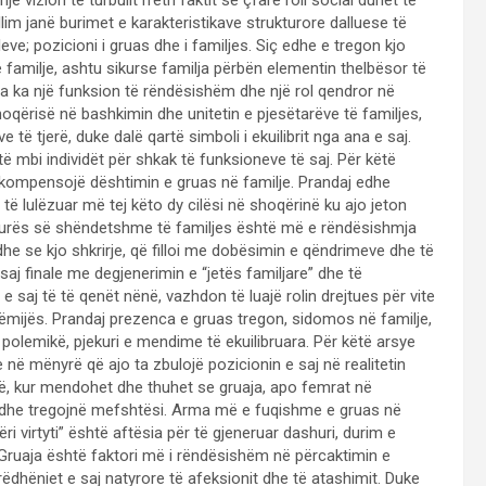
llim janë burimet e karakteristikave strukturore dalluese të
leve; pozicioni i gruas dhe i familjes. Siç edhe e tregon kjo
ë familje, ashtu sikurse familja përbën elementin thelbësor të
ja ka një funksion të rëndësishëm dhe një rol qendror në
e shoqërisë në bashkimin dhe unitetin e pjesëtarëve të familjes,
 të tjerë, duke dalë qartë simboli i ekuilibrit nga ana e saj.
jtë mbi individët për shkak të funksioneve të saj. Për këtë
 kompensojë dështimin e gruas në familje. Prandaj edhe
 të lulëzuar më tej këto dy cilësi në shoqërinë ku ajo jeton
ukturës së shëndetshme të familjes është më e rëndësishmja
he se kjo shkrirje, që filloi me dobësimin e qëndrimeve dhe të
aj finale me degjenerimin e “jetës familjare” dhe të
 saj të të qenët nënë, vazhdon të luajë rolin drejtues për vite
 fëmijës. Prandaj prezenca e gruas tregon, sidomos në familje,
 polemikë, pjekuri e mendime të ekuilibruara. Për këtë arsye
 në mënyrë që ajo ta zbulojë pozicionin e saj në realitetin
ë, kur mendohet dhe thuhet se gruaja, apo femrat në
llë dhe tregojnë mefshtësi. Arma më e fuqishme e gruas në
i virtyti” është aftësia për të gjeneruar dashuri, durim e
? Gruaja është faktori më i rëndësishëm në përcaktimin e
rrëdhëniet e saj natyrore të afeksionit dhe të atashimit. Duke