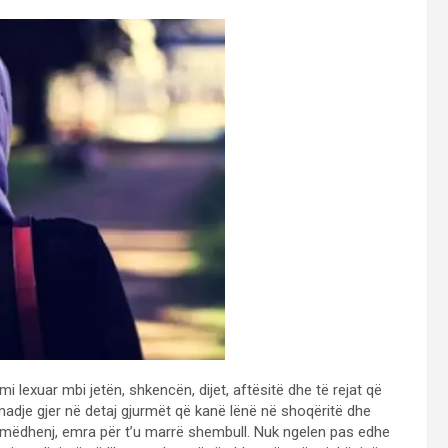
lexuar mbi jetën, shkencën, dijet, aftësitë dhe të rejat që
je gjer në detaj gjurmët që kanë lënë në shoqëritë dhe
mëdhenj, emra për t’u marrë shembull. Nuk ngelen pas edhe