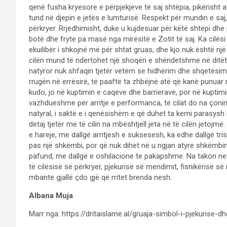
qenë fusha kryesore e përpjekjeve të saj shtëpia, pikërisht at
tund në djepin e jetës e lumturisë. Respekt për mundin e saj, 
përkryer. Rrjedhimisht, duke u kujdesuar për këtë shtëpi dhe
botë dhe fryte pa masë nga mirësitë e Zotit të saj. Ka cilësi q
ekuilibër i shkojnë më për shtat gruas, dhe kjo nuk është një 
cilën mund të ndërtohet një shoqëri e shëndetshme në ditët 
natyror nuk shfaqin tjetër vetëm se hidhërim dhe shqetësim pë
rrugën në errësirë, të paaftë ta zhbëjnë atë që kanë punuar me
kudo, jo në kuptimin e caqeve dhe barrierave, por në kuptimin
vazhdueshme për arritje e performanca, të cilat do na çonin
natyral, i saktë e i qenësishëm e që duhet ta kemi parasysh
detaj tjetër me të cilin na mbështjell jeta në të cilën jetojm
e hareje, me dallgë arritjesh e suksesesh, ka edhe dallgë tris
pas një shkëmbi, por që nuk dihet në u ngjan atyre shkëmbinj
pafund, me dallgë e oshilacione te pakapshme. Na takon neve,
të cilësisë së përkryer, pjekurisë së mendimit, fisnikërisë së
mbante gjallë çdo gjë që rritet brenda nesh.
Albana Muja
Marr nga: https://dritaislame.al/gruaja-simbol-i-pjekurise-dhe