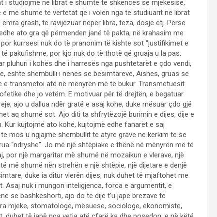
at i studiojmë në librat e shumtë të shkencës së mjekësisë,
e më shumë të vërtetat që i volën nga të studiuarit në librat
mra grash, të ravijëzuar nëpër libra, teza, dosje etj. Përse
si edhe ato gra që përmenden janë të pakta, në krahasim me
por kurrsesi nuk do të pranonim të kishte sot “justifikimet e
t të pakufishme, por kjo nuk do të thotë që gruaja u la pas.
 pluhuri i kohës dhe i harresës nga pushtetarët e çdo vendi,
ë, është shembulli i nënës së besimtarëve, Aishes, gruas së
j dhe e transmetoi atë në mënyrën më të bukur. Transmetuesit
ofetike dhe jo vetëm. E motivuar për të drejtën, e begatuar
eje, ajo u dallua ndër gratë e asaj kohe, duke mësuar çdo gjë
t aq shumë sot. Ajo diti ta shfrytëzojë burimin e dijes, dije e
. Kur kujtojmë ato kohë, kujtojmë edhe fanarët e saj
e të mos u ngjajmë shembullit të atyre grave në kërkim të së
ë grua “ndryshe”. Jo më një shtëpiake e thënë në mënyrën më të
j, por një margaritar më shumë në mozaikun e vlerave, një
itë më shumë nën strehën e një shtëpie, një dijetare e denjë
esimtare, duke ia ditur vlerën dijes, nuk duhet të mjaftohet me
ët. Asaj nuk i mungon inteligjenca, forca e argumentit, e
në se bashkëshorti, ajo do të dijë t’u japë brezave të
t gra mjeke, stomatologe, mësuese, sociologe, ekonomiste,
t, duhet të japë nga vetja atë çfarë ka dhe posedon, e në këtë