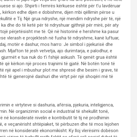
ese si ajo. Shpirti i femrës kërkuese është për t’u lavdëruar
 kërkon edhe dijen e dobishme, dijen mbi qëllimin përse u
kullitë e Tij. Një grua ndryshe, një mendim ndryshe për të, një
a dhe do të ketë për të ndryshuar gjithnjë për mirë, për aty
tojë përjetësisht me të. Që në historinë e hershme ka pasur
se vlerash e projektesh në fusha të ndryshme, kanë luftuar,
Ndaj, motër e dashur, mos harro: Je simbol i pjekurisë dhe
ash. Mjafton të jesh vetvetja, ajo durimtarja, e palodhur, e
 gjurmët e tua nuk do t’i fshijë askush. Të qenët grua është
të që kërkon një proces trajnimi të gjatë. Në botën tonë të
ë një apel i mbushur plot me shpresë dhe besim i grave, të
është të gjenerojnë dashuri dhe virtyt për një shoqëri më të
min e virtyteve si dashuria, afërsia, pjekuria, inteligjenca,
imin. Në organizimin social e industrial të shekullit tonë,
ë në konsideratë nivelin e kontributit të tij në prodhimin
, e veçanërisht shtëpiaket, të përbuzen dhe të mos lejohen
rren në konsideratë ekonomikisht. Ky lloj vlerësimi dobëson
 vizion të turbullt rreth faktit se çfarë roli social duhet të