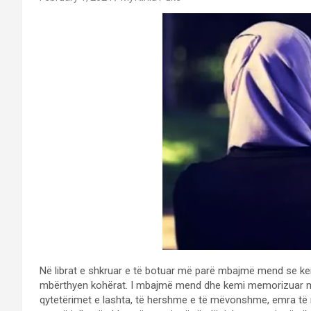
Në librat e shkruar e të botuar më parë mbajmë mend se kemi 
mbërthyen kohërat. I mbajmë mend dhe kemi memorizuar mad
qytetërimet e lashta, të hershme e të mëvonshme, emra të 