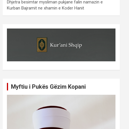
Dhjetra besimtar mysliman pukjane falin namazin e
Kurban Bajramit ne xhamin e Koder Hanit
Myftiu i Pukës Gëzim Kopani