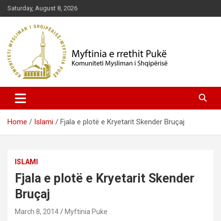
Skip
Saturday, August 8, 2026
to
content
Komuniteti Mysliman i Shqipërisë
Myftinia Pukë | Faqja Zyrtare
Home
Islami
Fjala e plotë e Kryetarit Skender Bruçaj
ISLAMI
Fjala e plotë e Kryetarit Skender
Bruçaj
March 8, 2014
Myftinia Puke