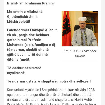
Bismil-lahi Rrahmani Rrahim!
Me emrin e Allahut të
Gjithëmëshirshmit,
Mëshirëplotit!
Falenderimet i takojnë Allahut
xh.sh., paqja dhe bekimet
qofshin mbi Profetin
Muhamed (a.s.), familjen e tij
të nderuar, shokët dhe të
Kreu i KMSH Skender
gjithë besimtarët deri në
Bruçaj
ditën e fundit.
Të dashur besimtarë
myslimanë
Të nderuar qytetarë shqiptarë, motra dhe vëllezër!
Komuniteti Mysliman i Shqipërisë themeluar në vitin 1923,
nga burra të mençur dhe të urtë, atdhetarë dhe patriotë,
rilindas dhe dijetarë myslimanë shqiptarë, si Haxhi Vehbi
Dibra, Hafız Ali Korça, Hafiz Ibrahim Dalliu, e qindra të tjerë,