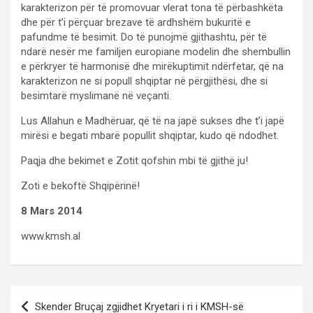
karakterizon për të promovuar vlerat tona të përbashkëta
dhe për t’i përçuar brezave të ardhshëm bukuritë e
pafundme të besimit. Do të punojmë gjithashtu, për të
ndarë nesër me familjen europiane modelin dhe shembullin
e përkryer të harmonisë dhe mirëkuptimit ndërfetar, që na
karakterizon ne si popull shqiptar në përgjithësi, dhe si
besimtarë myslimanë në veçanti.
Lus Allahun e Madhëruar, që të na japë sukses dhe t’i japë
mirësi e begati mbarë popullit shqiptar, kudo që ndodhet.
Paqja dhe bekimet e Zotit qofshin mbi të gjithë ju!
Zoti e bekoftë Shqipërinë!
8 Mars 2014
www.kmsh.al
Post
Skender Bruçaj zgjidhet Kryetari i ri i KMSH-së