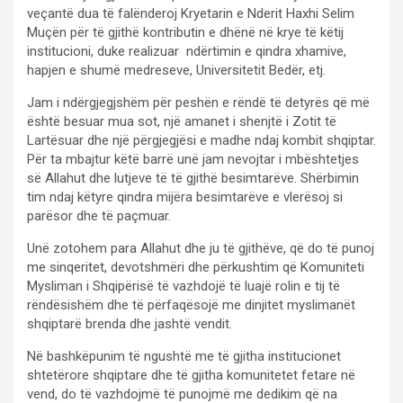
veçantë dua të falënderoj Kryetarin e Nderit Haxhi Selim
Muçën për të gjithë kontributin e dhënë në krye të këtij
institucioni, duke realizuar ndërtimin e qindra xhamive,
hapjen e shumë medreseve, Universitetit Bedër, etj.
Jam i ndërgjegjshëm për peshën e rëndë të detyrës që më
është besuar mua sot, një amanet i shenjtë i Zotit të
Lartësuar dhe një përgjegjësi e madhe ndaj kombit shqiptar.
Për ta mbajtur këtë barrë unë jam nevojtar i mbështetjes
së Allahut dhe lutjeve të të gjithë besimtarëve. Shërbimin
tim ndaj këtyre qindra mijëra besimtarëve e vlerësoj si
parësor dhe të paçmuar.
Unë zotohem para Allahut dhe ju të gjithëve, që do të punoj
me sinqeritet, devotshmëri dhe përkushtim që Komuniteti
Mysliman i Shqipërisë të vazhdojë të luajë rolin e tij të
rëndësishëm dhe të përfaqësojë me dinjitet myslimanët
shqiptarë brenda dhe jashtë vendit.
Në bashkëpunim të ngushtë me të gjitha institucionet
shtetërore shqiptare dhe të gjitha komunitetet fetare në
vend, do të vazhdojmë të punojmë me dedikim që na