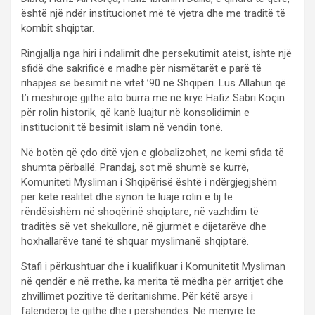
është një ndër institucionet më të vjetra dhe me traditë të
kombit shqiptar.
Ringjallja nga hiri i ndalimit dhe persekutimit ateist, ishte një
sfidë dhe sakrificë e madhe për nismëtarët e parë të
rihapjes së besimit në vitet ’90 në Shqipëri. Lus Allahun që
t’i mëshirojë gjithë ato burra me në krye Hafiz Sabri Koçin
për rolin historik, që kanë luajtur në konsolidimin e
institucionit të besimit islam në vendin tonë.
Në botën që çdo ditë vjen e globalizohet, ne kemi sfida të
shumta përballë. Prandaj, sot më shumë se kurrë,
Komuniteti Mysliman i Shqipërisë është i ndërgjegjshëm
për këtë realitet dhe synon të luajë rolin e tij të
rëndësishëm në shoqërinë shqiptare, në vazhdim të
traditës së vet shekullore, në gjurmët e dijetarëve dhe
hoxhallarëve tanë të shquar myslimanë shqiptarë.
Stafi i përkushtuar dhe i kualifikuar i Komunitetit Mysliman
në qendër e në rrethe, ka merita të mëdha për arritjet dhe
zhvillimet pozitive të deritanishme. Për këtë arsye i
falënderoj të gjithë dhe i përshëndes. Në mënyrë të