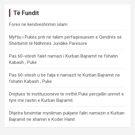
Të Fundit
Forex ne kendveshrimin islam
Myftiu i Pukës priti në takim përfaqësuesen e Qendrës së
Shërbimit të Ndihmës Juridike Parësore
Pas 60-vitesh falet namazi i Kurban Bajramit ne fshatin
Kabash , Puke
Pas 60-vitesh u be falja e namazit te Kurban Bajramit ne
fshatin Kabash , Puke
Drejtues te institucioneve te rrethit Puke percjellin urimet e
tyre me rastin e Kurban Bajramit
Dhjetra besimtar mysliman pukjane falin namazin e Kurban
Bajramit ne xhamin e Koder Hanit