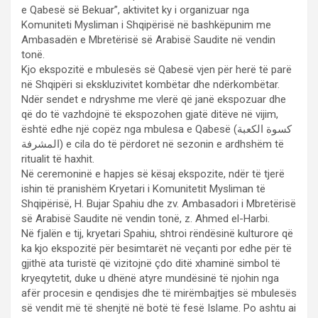
e Qabesë së Bekuar”, aktivitet ky i organizuar nga
Komuniteti Mysliman i Shqipërisë në bashkëpunim me
Ambasadën e Mbretërisë së Arabisë Saudite në vendin
tonë.
Kjo ekspozitë e mbulesës së Qabesë vjen për herë të parë
në Shqipëri si ekskluzivitet kombëtar dhe ndërkombëtar.
Ndër sendet e ndryshme me vlerë që janë ekspozuar dhe
që do të vazhdojnë të ekspozohen gjatë ditëve në vijim,
është edhe një copëz nga mbulesa e Qabesë (كسوة الكعبة
المشرفة) e cila do të përdoret në sezonin e ardhshëm të
ritualit të haxhit.
Në ceremoninë e hapjes së kësaj ekspozite, ndër të tjerë
ishin të pranishëm Kryetari i Komunitetit Mysliman të
Shqipërisë, H. Bujar Spahiu dhe zv. Ambasadori i Mbretërisë
së Arabisë Saudite në vendin tonë, z. Ahmed el-Harbi.
Në fjalën e tij, kryetari Spahiu, shtroi rëndësinë kulturore që
ka kjo ekspozitë për besimtarët në veçanti por edhe për të
gjithë ata turistë që vizitojnë çdo ditë xhaminë simbol të
kryeqytetit, duke u dhënë atyre mundësinë të njohin nga
afër procesin e qendisjes dhe të mirëmbajtjes së mbulesës
së vendit më të shenjtë në botë të fesë Islame. Po ashtu ai