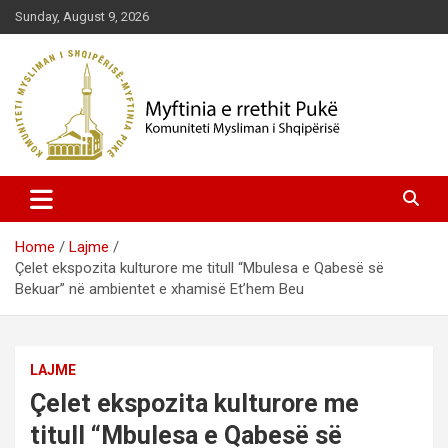
Skip
Sunday, August 9, 2026
to
content
Komuniteti Mysliman i Shqipërisë
Myftinia Pukë | Faqja Zyrtare
Home
Lajme
Çelet ekspozita kulturore me titull “Mbulesa e Qabesë së
Bekuar” në ambientet e xhamisë Et’hem Beu
LAJME
Çelet ekspozita kulturore me
titull “Mbulesa e Qabesë së