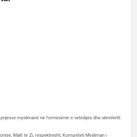
 i prijësve myslimanë në formësimin e vetëdijes dhe identitetit
isë, Malit të Zi, respektivisht, Komuniteti Mysliman i