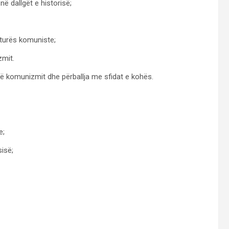
ë dallgët e historisë;
aturës komuniste;
zmit.
 së komunizmit dhe përballja me sfidat e kohës.
e;
isë;