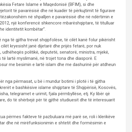
kësia Fetare Islame e Maqedonisë (BFIM), si dhe
jetorit të pavarësisë dhe në kuadër të përkujtimit të figurave
jashtëzakonshëm në shpalljen e pavarësisë dhe në ndërtimin e
2012, një konferencë shkencore mbarëshqiptare, të titulluar
he identitetit kombëtar”.
a të gjitha trevat shqipfolëse, të cilët kanë folur pikërisht
cilët kryesisht janë dijetarë dhe prijës fetarë, por nuk
udhëheqës politikë, deputetë, senatorë, ministra, mjekë,
 të lartë myslimanë, në trojet tona dhe diasporë. E
mosur me besimin e lartë islam dhe me dashurinë për atdheun
r nga përmasat, u bë i mundur botimi i plotë i të gjitha
krerët e bashkësive islame shqiptare të Shqipërisë, Kosovës,
ha, telegramet e urimit, fjala përmbyllëse, etj. Ky libër që
re, do të shërbejë për të gjithë studiuesit dhe të interesuarit
a përmes fakteve të pazbuluara më parë se, roli i klerikëve
ar dhe në mirëfunksionimin e shtetit dhe formësimin e