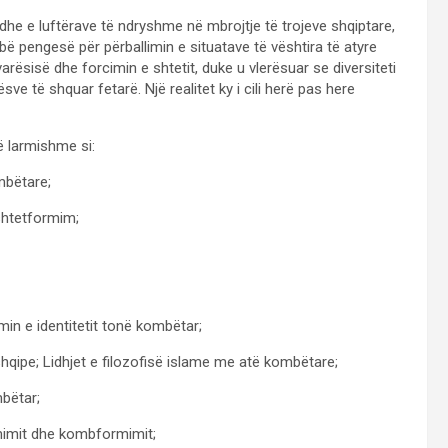
dhe e luftërave të ndryshme në mbrojtje të trojeve shqiptare,
ë pengesë për përballimin e situatave të vështira të atyre
ësisë dhe forcimin e shtetit, duke u vlerësuar se diversiteti
sve të shquar fetarë. Një realitet ky i cili herë pas here
ë larmishme si:
mbëtare;
shtetformim;
in e identitetit tonë kombëtar;
shqipe; Lidhjet e filozofisë islame me atë kombëtare;
mbëtar;
rmimit dhe kombformimit;