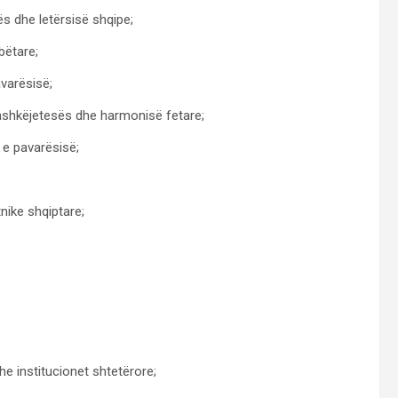
ës dhe letërsisë shqipe;
bëtare;
avarësisë;
bashkëjetesës dhe harmonisë fetare;
 e pavarësisë;
nike shqiptare;
e institucionet shtetërore;