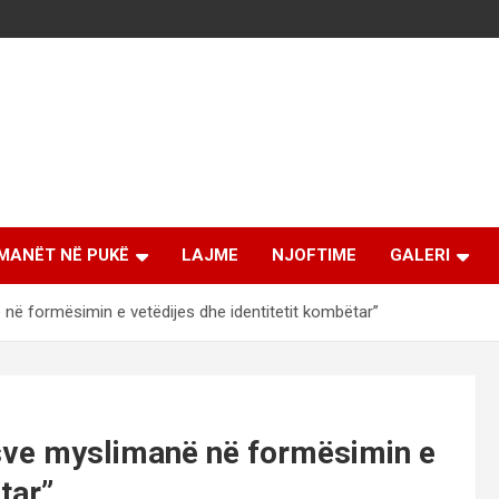
MANËT NË PUKË
LAJME
NJOFTIME
GALERI
në në formësimin e vetëdijes dhe identitetit kombëtar”
jësve myslimanë në formësimin e
tar”