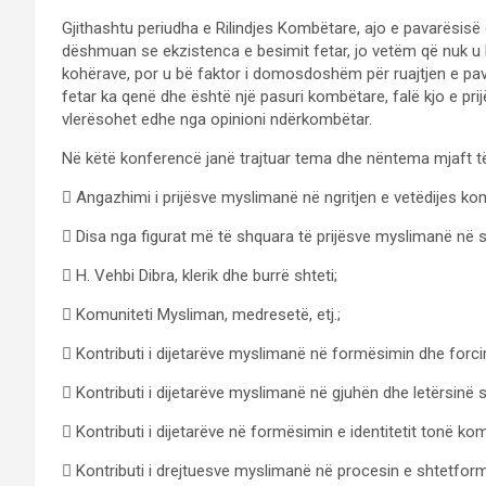
Gjithashtu periudha e Rilindjes Kombëtare, ajo e pavarësisë 
dëshmuan se ekzistenca e besimit fetar, jo vetëm që nuk u b
kohërave, por u bë faktor i domosdoshëm për ruajtjen e pavar
fetar ka qenë dhe është një pasuri kombëtare, falë kjo e prijë
vlerësohet edhe nga opinioni ndërkombëtar.
Në këtë konferencë janë trajtuar tema dhe nëntema mjaft t
 Angazhimi i prijësve myslimanë në ngritjen e vetëdijes ko
 Disa nga figurat më të shquara të prijësve myslimanë në 
 H. Vehbi Dibra, klerik dhe burrë shteti;
 Komuniteti Mysliman, medresetë, etj.;
 Kontributi i dijetarëve myslimanë në formësimin dhe forcim
 Kontributi i dijetarëve myslimanë në gjuhën dhe letërsinë 
 Kontributi i dijetarëve në formësimin e identitetit tonë ko
 Kontributi i drejtuesve myslimanë në procesin e shtetfo