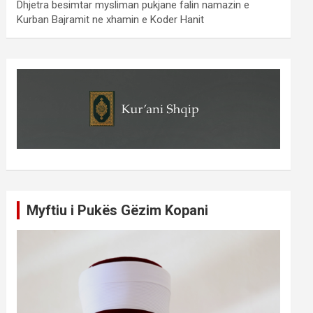
Dhjetra besimtar mysliman pukjane falin namazin e
Kurban Bajramit ne xhamin e Koder Hanit
Myftiu i Pukës Gëzim Kopani