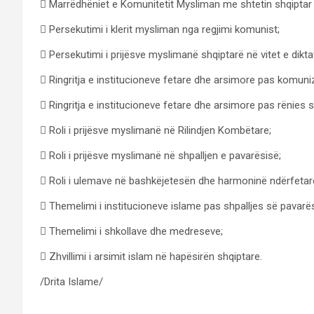
 Marrëdhëniet e Komunitetit Mysliman me shtetin shqiptar n
 Persekutimi i klerit mysliman nga regjimi komunist;
 Persekutimi i prijësve myslimanë shqiptarë në vitet e dikt
 Ringritja e institucioneve fetare dhe arsimore pas komuni
 Ringritja e institucioneve fetare dhe arsimore pas rënies
 Roli i prijësve myslimanë në Rilindjen Kombëtare;
 Roli i prijësve myslimanë në shpalljen e pavarësisë;
 Roli i ulemave në bashkëjetesën dhe harmoninë ndërfetar
 Themelimi i institucioneve islame pas shpalljes së pavarës
 Themelimi i shkollave dhe medreseve;
 Zhvillimi i arsimit islam në hapësirën shqiptare.
/Drita Islame/