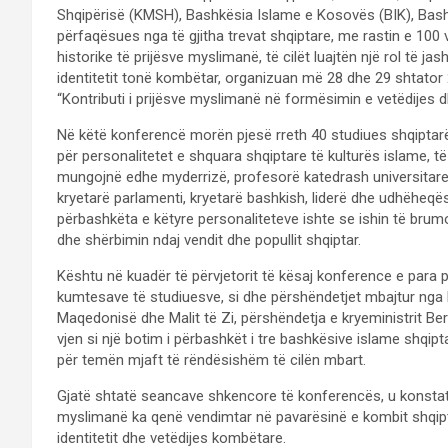
Shqipërisë (KMSH), Bashkësia Islame e Kosovës (BIK), Bash
përfaqësues nga të gjitha trevat shqiptare, me rastin e 100 v
historike të prijësve myslimanë, të cilët luajtën një rol të 
identitetit tonë kombëtar, organizuan më 28 dhe 29 shtator 
“Kontributi i prijësve myslimanë në formësimin e vetëdijes d
Në këtë konferencë morën pjesë rreth 40 studiues shqiptarë ng
për personalitetet e shquara shqiptare të kulturës islame, të 
mungojnë edhe myderrizë, profesorë katedrash universitare, 
kryetarë parlamenti, kryetarë bashkish, liderë dhe udhëheqës
përbashkëta e këtyre personaliteteve ishte se ishin të bru
dhe shërbimin ndaj vendit dhe popullit shqiptar.
Kështu në kuadër të përvjetorit të kësaj konference e para pë
kumtesave të studiuesve, si dhe përshëndetjet mbajtur nga 
Maqedonisë dhe Malit të Zi, përshëndetja e kryeministrit Beris
vjen si një botim i përbashkët i tre bashkësive islame shqipta
për temën mjaft të rëndësishëm të cilën mbart.
Gjatë shtatë seancave shkencore të konferencës, u konstatu
myslimanë ka qenë vendimtar në pavarësinë e kombit shqipt
identitetit dhe vetëdijes kombëtare.