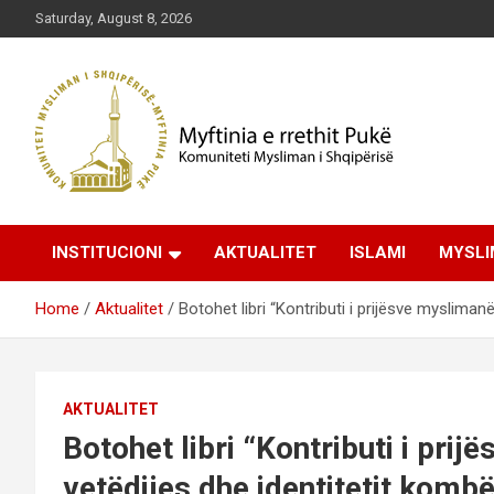
Skip
Saturday, August 8, 2026
to
content
Komuniteti Mysliman i Shqipërisë
Myftinia Pukë | Faqja
INSTITUCIONI
AKTUALITET
ISLAMI
MYSLI
Zyrtare
Home
Aktualitet
Botohet libri “Kontributi i prijësve myslima
AKTUALITET
Botohet libri “Kontributi i pri
vetëdijes dhe identitetit kombë