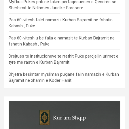
Myftiu i Pukës priti në takim përfaqësuesen e Qendrës së
Shërbimit të Ndihmës Juridike Parësore
Pas 60-vitesh falet namazi i Kurban Bajramit ne fshatin
Kabash , Puke
Pas 60-vitesh u be falja e namazit te Kurban Bajramit ne
fshatin Kabash , Puke
Drejtues te institucioneve te rrethit Puke percjellin urimet e
tyre me rastin e Kurban Bajramit
Dhjetra besimtar mysliman pukjane falin namazin e Kurban
Bajramit ne xhamin e Koder Hanit