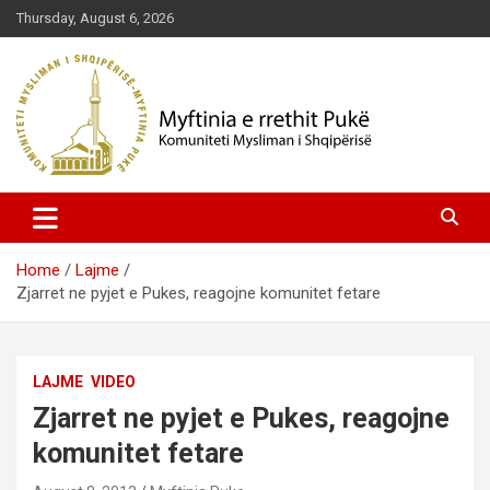
Skip
Thursday, August 6, 2026
to
content
Komuniteti Mysliman i Shqipërisë
Myftinia Pukë | Faqja Zyrtare
Home
Lajme
Zjarret ne pyjet e Pukes, reagojne komunitet fetare
LAJME
VIDEO
Zjarret ne pyjet e Pukes, reagojne
komunitet fetare