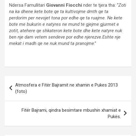
Ndersa Famullitari
Giovanni Fiocchi
nder te tjera tha: “
Zoti
na ka dhene kete bote qe ta kultivojme dmth qe ta
perdorim per nevojet tona por edhe qe ta ruajme. Ne kete
bote me bukurin e natyres ne mund te gjejme gjurmet e
zotit, atehere qe shkateron kete bote dhe kete natyre nuk
ben nje dam vetem sendeve por edhe njerezve.Eshte nje
mekat i madh qe ne nuk mund ta pranojme
.”
Post
Atmosfera e Fitër Bajramit ne xhamin e Pukes 2013
navigation
(foto)
Fitër Bajrami, qindra besimtare mbushin xhamiat e
Pukës.