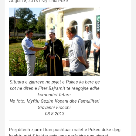
August 8, 2013
Myftinia Puke
Situata e zjarreve ne pyjet e Pukes ka bere qe
sot ne diten e Fiter Bajramit te reagojne edhe
komunitet fetare.
Ne foto: Myftiu Gezim Kopani dhe Famullitari
Giovanni Fiocchi.
08.8.2013
Prej ditesh zjarret kan pushtuar malet e Pukes duke djeg