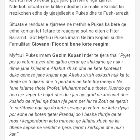
keshtu mbi 5 hektar pyje jane perfshire nga zjarret.
Nderkoh situata me kritike ndodhet ne malin e Krrabit ku
rrezikohen edhe dy ujesjellesit e Pukes dhe te Fush-arrezit.
Situata e renduar e zjarreve ne rrethin e Pukes ka bere qe
edhe komunitet fetare te reagojne sot ne diten e Fiter
Bajramit . Sot Myftiu i Pukes imam Gezim Kopani si dhe
Famullitari
Giovanni Fiocchi bene kete reagim:
Myftiu i Pukes imam
Gezim Kopani
nder te tjera tha: “
Pyjet
por jo vetem pyjet dhe gjitha gjerat qe shikojme qe nuk i
dime jane krijesat e Allahut xh.sh dhe ne kete kontekst
duke qenese jane krijuar nga Allahu xh.sh askush nuk ka te
drejte qe ti djekin dhe ti perdorin ne kete lloj menyre.Ne
fene islame thote Profeti Muhammed a.s thote: Kushdo qe
ben nje veper te hajrit dhe do i jap nje grad ne xhennet dhe
kushdo qe mjell nje fidan nje pem per hir te Zotit qe njerzit
te perfitojne nga ajo do kete sevape jo vetem ne kete dynja
por edhe ne boten tjeter.Prandaj do i besha thirrja qe te
mos i keqperdorim keto miresia qe Allahu xh.sh na ka
dhene sepse ne vendet e tjera, tjeret i kerkojne dhe nuk i
kan
.”