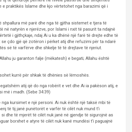
tij të qëndrojë përherë në nivele pastërtie dhe sinqeriteti
 e praktikës Islame dhe kjo vërtetohet nga barazimi që i
 të shpallura më parë dhe nga të gjitha sistemet e tjera të
të në natyrën e njerëzve, por Islami i nxit të pasurit ta ndajnë
ërtetë i gjithçkaje, ndaj Ai u ka dhënë një farë të drejte edhe të
t se çdo gjë që zotëron i përket atij dhe refuzimi për ta ndarë
ës së të varfërve dhe shkelje të të drejtave të njeriut.
e Allahu ju garanton falje (mëkatesh) e begati; Allahu është
ësohet kurrë për shkak të dhënies së lëmoshës.
begatshëm atij që do nga robërit e vet dhe Ai ia pakëson atij, e
si më i madh. (Sebe 34:39)
nga kursimet e një personi. Ai nuk është një taksë mbi të
j të tij janë punëtorët e varfër të cilët nuk mund t’i
si dhe të mjerët të cilët nuk janë në gjendje të sigurojnë as
aguar borxhet e atyre të cilët nuk kanë mundësi t’i paguajnë