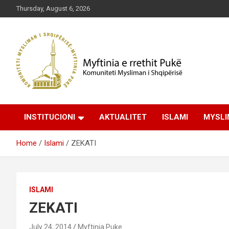
Skip
Thursday, August 6, 2026
to
content
Komuniteti Mysliman i Shqipërisë
Myftinia Pukë | Faqja
INSTITUCIONI
AKTUALITET
ISLAMI
MYSLI
Zyrtare
Home
Islami
ZEKATI
ISLAMI
ZEKATI
July 24, 2014
Myftinia Puke