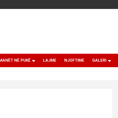
MANËT NË PUKË
LAJME
NJOFTIME
GALERI