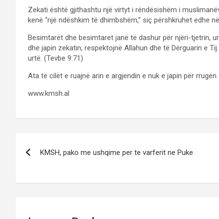
Zekati është gjithashtu një virtyt i rëndësishëm i muslimanë
kenë “një ndëshkim të dhimbshëm,” siç përshkruhet edhe në
Besimtarët dhe besimtaret janë të dashur për njëri-tjetrin, u
dhe japin zekatin, respektojnë Allahun dhe të Dërguarin e Tij.
urtë. (Tevbe 9:71)
Ata të cilët e ruajnë arin e argjendin e nuk e japin për rrugë
www.kmsh.al
Post
KMSH, pako me ushqime per te varferit ne Puke
navigation