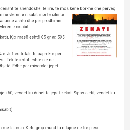
risht të shëndoshë, të lirë, të mos kenë borxhe dhe përveç
i në vlerën e nisabit mbi të cilin të
 pasurinë ashtu dhe për prodhimin.
vlerën e nisabit.
katit. Kjo masë është 85 gr ar, 595
% e vleftës totale të paprekur për
yre. Tek të imtat është një në
idhjetë. Edhe për mineralet jepet
eti 60, vendet ku duhet të jepet zekat. Sipas ajetit, vendet ku
isabit)
ën me Islamin. Këtë grup mund ta ndajmë në tre pjesë: