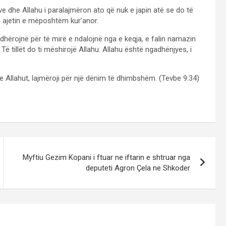
ve dhe Allahu i paralajmëron ato që nuk e japin atë se do të
 ajetin e mëposhtëm kur’anor.
rdhërojnë për të mirë e ndalojnë nga e keqja, e falin namazin
 Të tillët do ti mëshirojë Allahu. Allahu është ngadhënjyes, i
n e Allahut, lajmëroji për një dënim të dhimbshëm. (Tevbe 9:34)
Myftiu Gezim Kopani i ftuar ne iftarin e shtruar nga
deputeti Agron Çela ne Shkoder