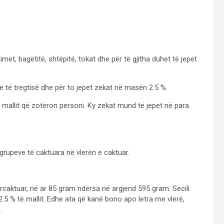
imet, bagëtitë, shtëpitë, tokat dhe për të gjitha duhet të jepet
e të tregtisë dhe për to jepet zekat në masën 2.5 %.
 së mallit që zotëron personi. Ky zekat mund të jepet në para
grupeve të caktuara në vlerën e caktuar.
përcaktuar, në ar 85 gram ndërsa në argjend 595 gram. Secili
.5 % të mallit. Edhe ata që kanë bono apo letra me vlerë,
.