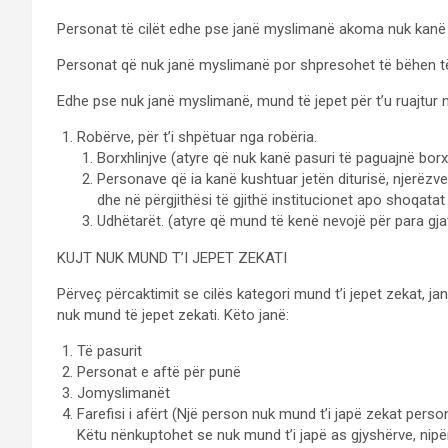
Personat të cilët edhe pse janë myslimanë akoma nuk kanë 
Personat që nuk janë myslimanë por shpresohet të bëhen të 
Edhe pse nuk janë myslimanë, mund të jepet për t’u ruajtur 
Robërve, për t’i shpëtuar nga robëria.
Borxhlinjve (atyre që nuk kanë pasuri të paguajnë borx
Personave që ia kanë kushtuar jetën diturisë, njerëzv
dhe në përgjithësi të gjithë institucionet apo shoqata
Udhëtarët. (atyre që mund të kenë nevojë për para gja
KUJT NUK MUND T’I JEPET ZEKATI
Përveç përcaktimit se cilës kategori mund t’i jepet zekat, j
nuk mund të jepet zekati. Këto janë:
Të pasurit
Personat e aftë për punë
Jomyslimanët
Farefisi i afërt (Një person nuk mund t’i japë zekat perso
Këtu nënkuptohet se nuk mund t’i japë as gjyshërve, nip