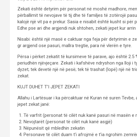
Zekati është detyrim për personat në moshë madhore, mendë
përballimit të nevojave të tij dhe të familjes të zotërojë pasur
kalojë një vit pa e prekur. Sasia e nisabit është kusht si për
Edhe pse ari dhe argjendi nuk shtohen, zekati jepet kur arrin 
Nisabi: është një masë e caktuar nga feja për detyrimin e ze
gr argjend ose pasuri, mallra tregtie, para në vlerën e tyre.
Përsa i përket zekatit të kursimeve të parave, ajo është 2.5 
periudhën njëvjeçare. Zekati i kafshëve ndryshon nga lloji i t
dyzet; tek devetë një në pesë; tek të trashat (lopë) një në tr
zekat.
KUJT DUHET T’I JEPET ZEKATI
Allahu i Lartësuar i ka përcaktuar në Kuran në suren Tevbe, aj
jepet zekat janë:
Të varfrit (personat të cilët nuk kanë pasuri në masën e n
Nevojtarët (personat të cilët nuk kanë asgjë)
Nëpunësit që mbledhin zekatin
Personave të cilët duam t’i afrojmë e t’ia ngrohim zemr