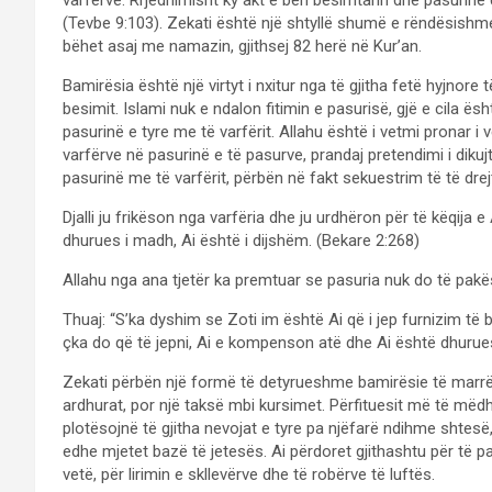
varfërve. Rrjedhimisht ky akt e bën besimtarin dhe pasurinë e 
(Tevbe 9:103). Zekati është një shtyllë shumë e rëndësishme
bëhet asaj me namazin, gjithsej 82 herë në Kur’an.
Bamirësia është një virtyt i nxitur nga të gjitha fetë hyjnore
besimit. Islami nuk e ndalon fitimin e pasurisë, gjë e cila ësh
pasurinë e tyre me të varfërit. Allahu është i vetmi pronar i v
varfërve në pasurinë e të pasurve, prandaj pretendimi i dikuj
pasurinë me të varfërit, përbën në fakt sekuestrim të të drejt
Djalli ju frikëson nga varfëria dhe ju urdhëron për të këqija 
dhurues i madh, Ai është i dijshëm. (Bekare 2:268)
Allahu nga ana tjetër ka premtuar se pasuria nuk do të pak
Thuaj: “S’ka dyshim se Zoti im është Ai që i jep furnizim të 
çka do që të jepni, Ai e kompenson atë dhe Ai është dhurue
Zekati përbën një formë të detyrueshme bamirësie të marrë 
ardhurat, por një taksë mbi kursimet. Përfituesit më të mëdhen
plotësojnë të gjitha nevojat e tyre pa njëfarë ndihme shtesë, 
edhe mjetet bazë të jetesës. Ai përdoret gjithashtu për të p
vetë, për lirimin e skllevërve dhe të robërve të luftës.