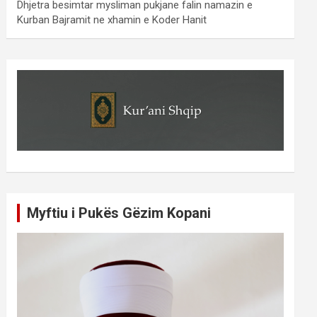
Dhjetra besimtar mysliman pukjane falin namazin e
Kurban Bajramit ne xhamin e Koder Hanit
Myftiu i Pukës Gëzim Kopani