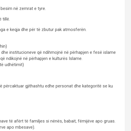
besim në zemrat e tyre.
tillë.
nga e keqja dhe për të zbutur pak atmosferën.
hin)
e dhe institucioneve që ndihmojnë në përhapjen e fesë islame
t që ndikojnë në përhapjen e kulturës Islame.
të udhëtimit)
anë përcaktuar gjithashtu edhe personat dhe kategoritë se ku
nave të afërt të familjes si nënës, babait, fëmijëve apo gruas.
ërve apo mbesave).