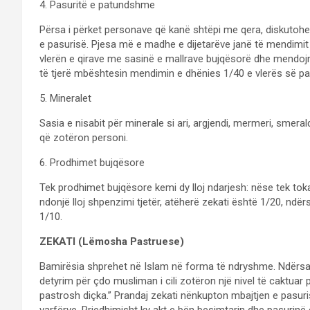
4. Pasuritë e patundshme
Përsa i përket personave që kanë shtëpi me qera, diskutoh
e pasurisë. Pjesa më e madhe e dijetarëve janë të mendimit t
vlerën e qirave me sasinë e mallrave bujqësorë dhe mendojn
të tjerë mbështesin mendimin e dhënies 1/40 e vlerës së p
5. Mineralet
Sasia e nisabit për minerale si ari, argjendi, mermeri, smera
që zotëron personi.
6. Prodhimet bujqësore
Tek prodhimet bujqësore kemi dy lloj ndarjesh: nëse tek toka
ndonjë lloj shpenzimi tjetër, atëherë zekati është 1/20, n
1/10.
ZEKATI (Lëmosha Pastruese)
Bamirësia shprehet në Islam në forma të ndryshme. Ndërsa s
detyrim për çdo musliman i cili zotëron një nivel të caktuar p
pastrosh diçka.” Prandaj zekati nënkupton mbajtjen e pasuris