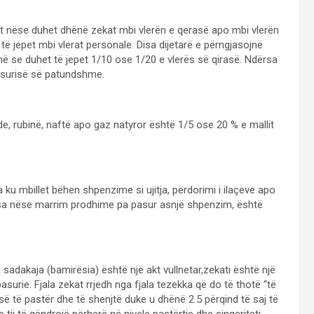
et nëse duhet dhënë zekat mbi vlerën e qerasë apo mbi vlerën
ë jepet mbi vlerat personale. Disa dijetarë e përngjasojnë
ë se duhet të jepet 1/10 ose 1/20 e vlerës së qirasë. Ndërsa
asurisë së patundshme.
lde, rubinë, naftë apo gaz natyror është 1/5 ose 20 % e mallit
 ku mbillet bëhen shpenzime si ujitja, përdorimi i ilaçeve apo
dërsa nëse marrim prodhime pa pasur asnjë shpenzim, është
adakaja (bamirësia) është një akt vullnetar,zekati është një
asurie. Fjala zekat rrjedh nga fjala tezekka që do të thotë “të
ë të pastër dhe të shenjtë duke u dhënë 2.5 përqind të saj të