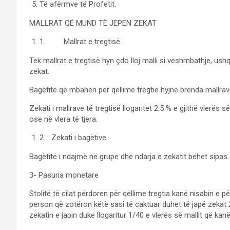
Të afërmve të Profetit.
MALLRAT QË MUND TË JEPEN ZEKAT
1. Mallrat e tregtisë
Tek mallrat e tregtisë hyn çdo lloj malli si veshmbathje, ushq
zekat.
Bagëtitë që mbahen për qëllime tregtie hyjnë brenda mallrav
Zekati i mallrave të tregtisë llogaritet 2.5 % e gjithë vlerës
ose në vlera të tjera.
2. Zekati i bagëtive
Bagëtitë i ndajmë në grupe dhe ndarja e zekatit bëhet sipas 
3- Pasuria monetare
Stolitë të cilat përdoren për qëllime tregtia kanë nisabin e 
person që zotëron këtë sasi të caktuar duhet të japë zekat 2
zekatin e japin duke llogaritur 1/40 e vlerës së mallit që kanë